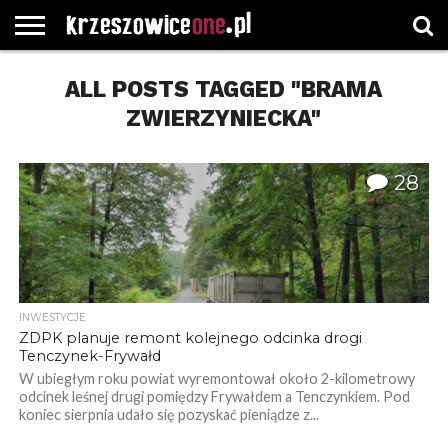
STRONA
GŁÓWNA
ALL POSTS TAGGED "BRAMA
WYBORY
WYBIERZ
ROZKŁADY
GREGORCZYK
KONTAKT
SAMORZĄDOWE
KATEGORIE
JAZDY
WATCH
ZWIERZYNIECKA"
28
INWESTYCJE
ZDPK planuje remont kolejnego odcinka drogi
Tenczynek-Frywałd
W ubiegłym roku powiat wyremontował około 2-kilometrowy
odcinek leśnej drugi pomiędzy Frywałdem a Tenczynkiem. Pod
koniec sierpnia udało się pozyskać pieniądze z...