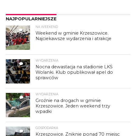
NAJPOPULARNIEJSZE
NA WEEKEND
4
Weekend w gminie Krzeszowice.
Najciekawsze wydarzenia i atrakcje
WYDARZENIA
7
Nocna dewastacja na stadionie LKS
Wolanki. Klub opublikował apel do
sprawców
WYDARZENIA
3
Groźnie na drogach w gminie
Krzeszowice. Jeden weekend trzy
wpadki
GOSPODARKA
3
Krzeszowice. Zniknie ponad 70 miejsc