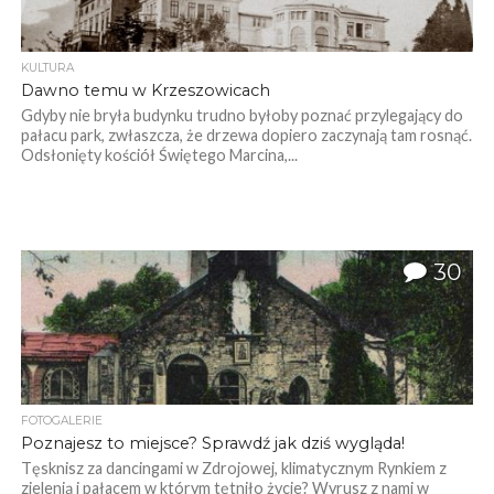
KULTURA
Dawno temu w Krzeszowicach
Gdyby nie bryła budynku trudno byłoby poznać przylegający do
pałacu park, zwłaszcza, że drzewa dopiero zaczynają tam rosnąć.
Odsłonięty kościół Świętego Marcina,...
30
FOTOGALERIE
Poznajesz to miejsce? Sprawdź jak dziś wygląda!
Tęsknisz za dancingami w Zdrojowej, klimatycznym Rynkiem z
zielenią i pałacem w którym tętniło życie? Wyrusz z nami w