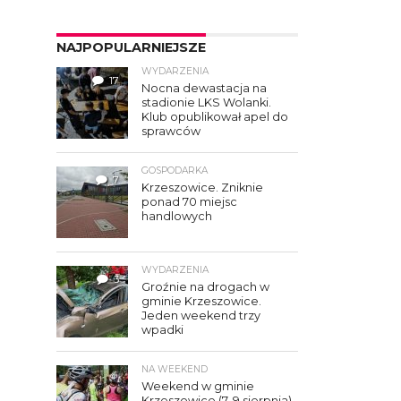
NAJPOPULARNIEJSZE
WYDARZENIA
17
Nocna dewastacja na
stadionie LKS Wolanki.
Klub opublikował apel do
sprawców
GOSPODARKA
7
Krzeszowice. Zniknie
ponad 70 miejsc
handlowych
WYDARZENIA
3
Groźnie na drogach w
gminie Krzeszowice.
Jeden weekend trzy
wpadki
NA WEEKEND
Weekend w gminie
Krzeszowice (7–9 sierpnia).