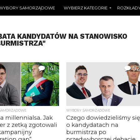
WYBORY SAMORZĄDOWE
WYBIERZ KATEGORIE
ROZKŁADY
EBATA KANDYDATÓW NA STANOWISKO
BURMISTRZA"
141
52
SAMORZĄDOWE
WYBORY SAMORZĄDOWE
a millennialsa. Jak
Czego dowiedzieliśmy si
r z zetką zgotowali
o kandydatach na
kampanijny
burmistrza po
ration gap”
przedwyborczej debacie