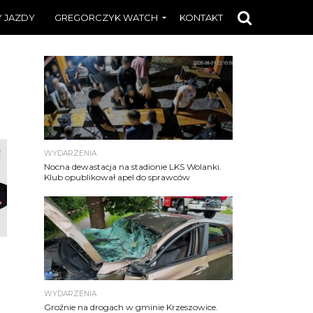
 JAZDY
GREGORCZYK WATCH
KONTAKT
WYDARZENIA
Nocna dewastacja na stadionie LKS Wolanki.
Klub opublikował apel do sprawców
ę
WYDARZENIA
Groźnie na drogach w gminie Krzeszowice.