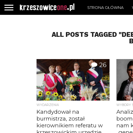
STRONA GŁÓWNA
ALL POSTS TAGGED "D
26
WYDARZENIA
WYBORY 
Kandydował na
Analiz
burmistrza, został
boome
kierownikiem referatu w
nam 
krzeszowickim urzędzie
„gene