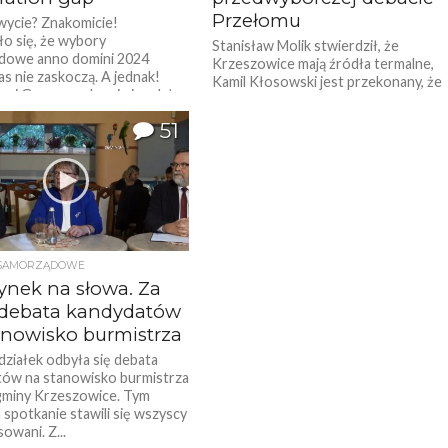
Przełomu
wycie? Znakomicie!
o się, że wybory
Stanisław Molik stwierdził, że
dowe anno domini 2024
Krzeszowice mają źródła termalne,
as nie zaskoczą. A jednak!
Kamil Kłosowski jest przekonany, że
wi Gregorczykowi nie udało
regionalnym produktem miasta jest
Melba i AGA, a Wacław...
51
SAMORZĄDOWE
ynek na słowa. Za
debata kandydatów
anowisko burmistrza
ziałek odbyła się debata
ów na stanowisko burmistrza
 gminy Krzeszowice. Tym
 spotkanie stawili się wszyscy
owani. Z...