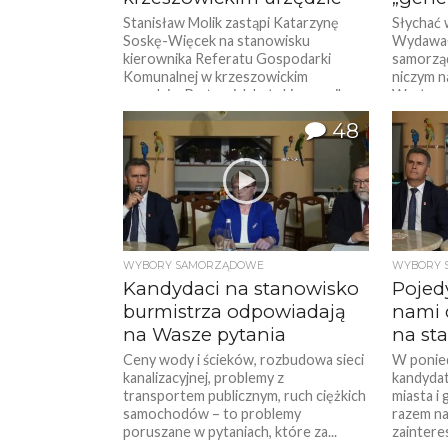
Stanisław Molik zastąpi Katarzynę
Słychać 
Soskę-Więcek na stanowisku
Wydawał
kierownika Referatu Gospodarki
samorzą
Komunalnej w krzeszowickim
niczym n
urzędzie. Po tym jak była kierownik
Wacławo
zrezygnowała z pracy...
się...
48
WYBORY SAMORZĄDOWE
WYBORY 
Kandydaci na stanowisko
Pojed
burmistrza odpowiadają
nami 
na Wasze pytania
na st
Ceny wody i ścieków, rozbudowa sieci
W ponied
kanalizacyjnej, problemy z
kandydat
transportem publicznym, ruch ciężkich
miasta i
samochodów – to problemy
razem na
poruszane w pytaniach, które za...
zainteres