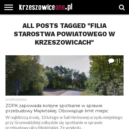
STRONA
GŁÓWNA
ALL POSTS TAGGED "FILIA
WYBORY
WYBIERZ
ROZKŁADY
GREGORCZYK
KONTAKT
SAMORZĄDOWE
KATEGORIE
JAZDY
WATCH
STAROSTWA POWIATOWEGO W
KRZESZOWICACH"
11
GOSPODARKA
ZDPK zapowiada kolejne spotkanie w sprawie
przebudowy Miękińskiej. Obowiązuje limit miejsc
W najbliższą środę, 10 lutego w Sali Herbowej urzędu miejskiego
przy Grunwaldzkiej odbędzie się spotkanie w sprawie
przebudowy ulicy Miękińskiej. Ze względu...