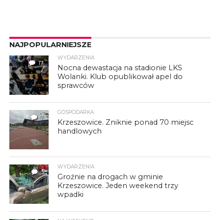
NAJPOPULARNIEJSZE
WYDARZENIA
17
Nocna dewastacja na stadionie LKS
Wolanki. Klub opublikował apel do
sprawców
GOSPODARKA
7
Krzeszowice. Zniknie ponad 70 miejsc
handlowych
WYDARZENIA
3
Groźnie na drogach w gminie
Krzeszowice. Jeden weekend trzy
wpadki