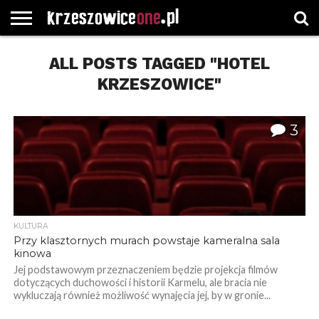
STRONA
GŁÓWNA
ALL POSTS TAGGED "HOTEL
WYBORY
WYBIERZ
ROZKŁADY
GREGORCZYK
KONTAKT
SAMORZĄDOWE
KATEGORIE
JAZDY
WATCH
KRZESZOWICE"
3
KULTURA
Przy klasztornych murach powstaje kameralna sala
kinowa
Jej podstawowym przeznaczeniem będzie projekcja filmów
dotyczących duchowości i historii Karmelu, ale bracia nie
wykluczają również możliwość wynajęcia jej, by w gronie...