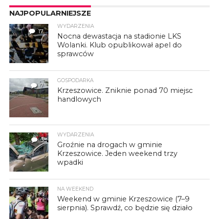
NAJPOPULARNIEJSZE
WYDARZENIA
17
Nocna dewastacja na stadionie LKS
Wolanki. Klub opublikował apel do
sprawców
GOSPODARKA
7
Krzeszowice. Zniknie ponad 70 miejsc
handlowych
WYDARZENIA
3
Groźnie na drogach w gminie
Krzeszowice. Jeden weekend trzy
wpadki
NA WEEKEND
Weekend w gminie Krzeszowice (7–9
sierpnia). Sprawdź, co będzie się działo