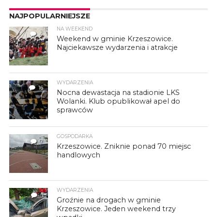
NAJPOPULARNIEJSZE
NA WEEKEND
4
Weekend w gminie Krzeszowice.
Najciekawsze wydarzenia i atrakcje
WYDARZENIA
16
Nocna dewastacja na stadionie LKS
Wolanki. Klub opublikował apel do
sprawców
GOSPODARKA
7
Krzeszowice. Zniknie ponad 70 miejsc
handlowych
WYDARZENIA
3
Groźnie na drogach w gminie
Krzeszowice. Jeden weekend trzy