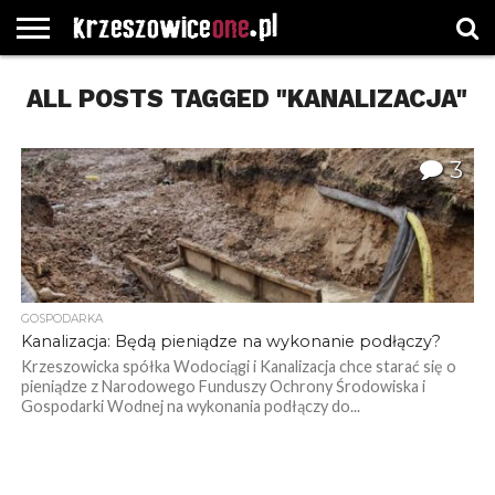
STRONA
ALL POSTS TAGGED "KANALIZACJA"
GŁÓWNA
WYBORY
WYBIERZ
ROZKŁADY
GREGORCZYK
KONTAKT
SAMORZĄDOWE
KATEGORIE
JAZDY
WATCH
3
GOSPODARKA
Kanalizacja: Będą pieniądze na wykonanie podłączy?
Krzeszowicka spółka Wodociągi i Kanalizacja chce starać się o
pieniądze z Narodowego Funduszy Ochrony Środowiska i
Gospodarki Wodnej na wykonania podłączy do...