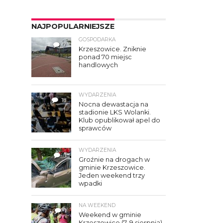
NAJPOPULARNIEJSZE
GOSPODARKA
7
Krzeszowice. Zniknie
ponad 70 miejsc
handlowych
WYDARZENIA
18
Nocna dewastacja na
stadionie LKS Wolanki.
Klub opublikował apel do
sprawców
WYDARZENIA
3
Groźnie na drogach w
gminie Krzeszowice.
Jeden weekend trzy
wpadki
NA WEEKEND
1
Weekend w gminie
Krzeszowice (7–9 sierpnia).