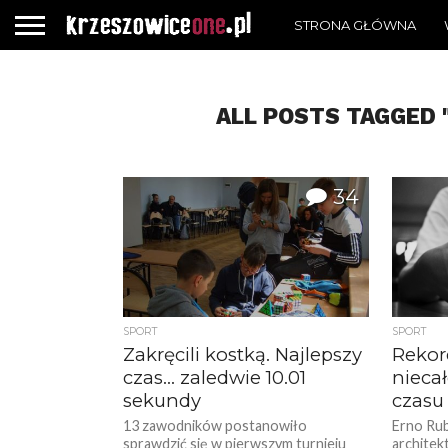
STRONA GŁÓWNA
ALL POSTS TAGGED 
34
SPORT
SPORT
Zakręcili kostką. Najlepszy
Rekord
czas… zaledwie 10.01
niecał
sekundy
czasu
13 zawodników postanowiło
Erno Rub
sprawdzić się w pierwszym turnieju
architek