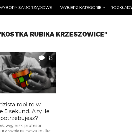
WYBORY SAMORZĄDOWE
WYBIERZ KATEGORIE
ROZKŁADY
"KOSTKA RUBIKA KRZESZOWICE"
18
zista robi to w
e 5 sekund. A ty ile
 potrzebujesz?
ik, węgierski profesor
tury, swoją pierwsza kostkę