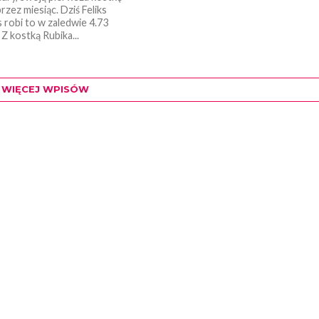
rzez miesiąc. Dziś Feliks
robi to w zaledwie 4.73
Z kostką Rubika...
WIĘCEJ WPISÓW