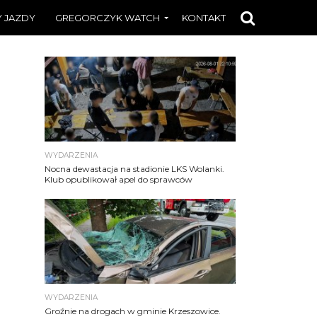
 JAZDY
GREGORCZYK WATCH
KONTAKT
WYDARZENIA
Nocna dewastacja na stadionie LKS Wolanki.
Klub opublikował apel do sprawców
WYDARZENIA
Groźnie na drogach w gminie Krzeszowice.