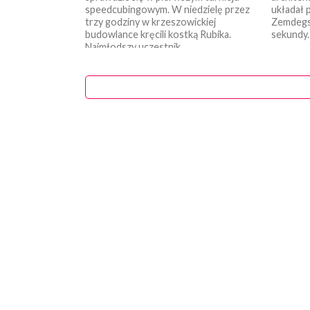
speedcubingowym. W niedzielę przez
układał p
trzy godziny w krzeszowickiej
Zemdegs 
budowlance kręcili kostką Rubika.
sekundy. 
Najmłodszy uczestnik...