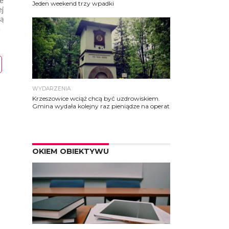
ce
Jeden weekend trzy wpadki
ej
dą
h
WYDARZENIA
Krzeszowice wciąż chcą być uzdrowiskiem.
Gmina wydała kolejny raz pieniądze na operat
OKIEM OBIEKTYWU