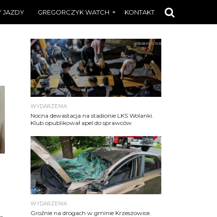
 JAZDY
GREGORCZYK WATCH
KONTAKT
WYDARZENIA
Nocna dewastacja na stadionie LKS Wolanki.
Klub opublikował apel do sprawców
WYDARZENIA
Groźnie na drogach w gminie Krzeszowice.