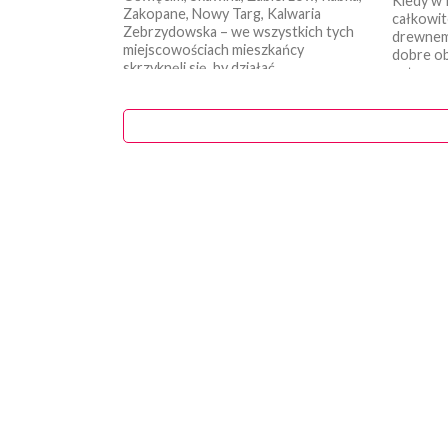
Kiedy w 
Zakopane, Nowy Targ, Kalwaria
całkowit
Zebrzydowska – we wszystkich tych
drewnem,
miejscowościach mieszkańcy
dobre o
skrzyknęli się, by działać...
antysmog