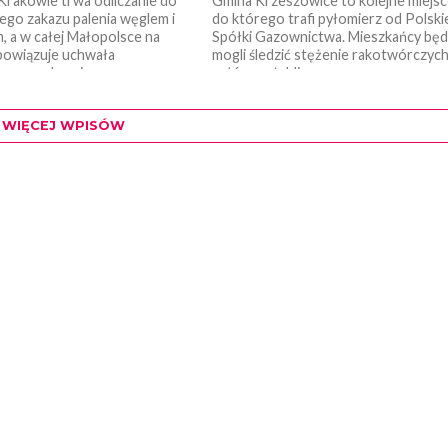
Krakowie trwa odliczanie do
Gmina Krzeszowice to kolejne miejs
ego zakazu palenia węglem i
do którego trafi pyłomierz od Polski
 a w całej Małopolsce na
Spółki Gazownictwa. Mieszkańcy bę
bowiązuje uchwała
mogli śledzić stężenie rakotwórczyc
owa zakazująca...
pyłów na tablicy,...
WIĘCEJ WPISÓW