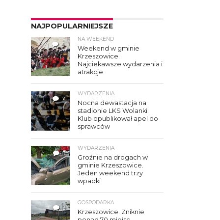
NAJPOPULARNIEJSZE
NA WEEKEND
4
Weekend w gminie
Krzeszowice.
Najciekawsze wydarzenia i
atrakcje
WYDARZENIA
7
Nocna dewastacja na
stadionie LKS Wolanki.
Klub opublikował apel do
sprawców
WYDARZENIA
3
Groźnie na drogach w
gminie Krzeszowice.
Jeden weekend trzy
wpadki
GOSPODARKA
3
Krzeszowice. Zniknie
ponad 70 miejsc