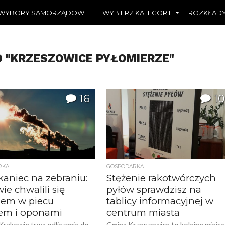
WYBORY SAMORZĄDOWE
WYBIERZ KATEGORIE
ROZKŁADY
D "KRZESZOWICE PYŁOMIERZE"
16
10
RKA
GOSPODARKA
kaniec na zebraniu:
Stężenie rakotwórczych
e chwalili się
pyłów sprawdzisz na
iem w piecu
tablicy informacyjnej w
em i oponami
centrum miasta