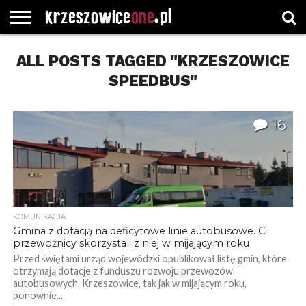
STRONA
ALL POSTS TAGGED "KRZESZOWICE
GŁÓWNA
WYBORY
WYBIERZ
ROZKŁADY
GREGORCZYK
KONTAKT
SAMORZĄDOWE
KATEGORIE
JAZDY
WATCH
SPEEDBUS"
16
KOMUNIKACJA
Gmina z dotacją na deficytowe linie autobusowe. Ci
przewoźnicy skorzystali z niej w mijającym roku
Przed świętami urząd wojewódzki opublikował listę gmin, które
otrzymają dotacje z funduszu rozwoju przewozów
autobusowych. Krzeszowice, tak jak w mijającym roku,
ponownie...