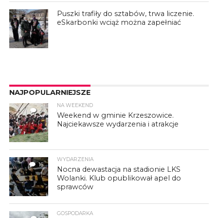
Puszki trafiły do sztabów, trwa liczenie.
eSkarbonki wciąż można zapełniać
NAJPOPULARNIEJSZE
NA WEEKEND
4
Weekend w gminie Krzeszowice.
Najciekawsze wydarzenia i atrakcje
WYDARZENIA
16
Nocna dewastacja na stadionie LKS
Wolanki. Klub opublikował apel do
sprawców
GOSPODARKA