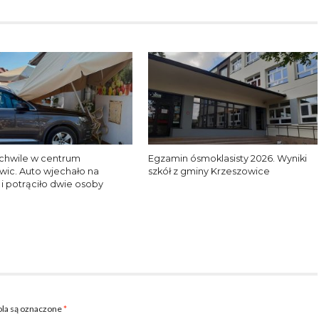
chwile w centrum
Egzamin ósmoklasisty 2026. Wyniki
wic. Auto wjechało na
szkół z gminy Krzeszowice
 i potrąciło dwie osoby
la są oznaczone
*