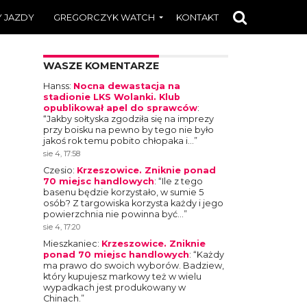
 JAZDY
GREGORCZYK WATCH
KONTAKT
WASZE KOMENTARZE
Hanss
:
Nocna dewastacja na
stadionie LKS Wolanki. Klub
opublikował apel do sprawców
:
“
Jakby sołtyska zgodziła się na imprezy
przy boisku na pewno by tego nie było
jakoś rok temu pobito chłopaka i…
”
sie 4, 17:58
Czesio
:
Krzeszowice. Zniknie ponad
70 miejsc handlowych
: “
Ile z tego
basenu będzie korzystało, w sumie 5
osób? Z targowiska korzysta każdy i jego
powierzchnia nie powinna być…
”
sie 4, 17:20
Mieszkaniec
:
Krzeszowice. Zniknie
ponad 70 miejsc handlowych
: “
Każdy
ma prawo do swoich wyborów. Badziew,
który kupujesz markowy też w wielu
wypadkach jest produkowany w
Chinach.
”