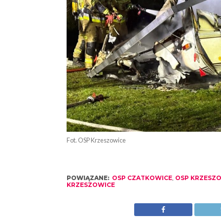
Fot. OSP Krzeszowice
POWIĄZANE:
OSP CZATKOWICE
,
OSP KRZESZ
KRZESZOWICE