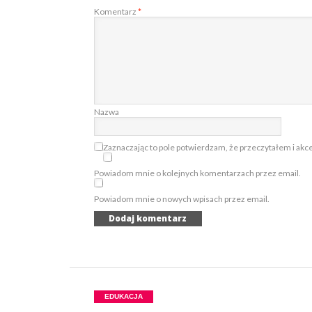
Komentarz
*
Nazwa
Zaznaczając to pole potwierdzam, że przeczytałem i akc
Powiadom mnie o kolejnych komentarzach przez email.
Powiadom mnie o nowych wpisach przez email.
EDUKACJA