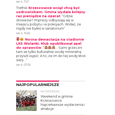
sie 4, 11:21
Trefniś
:
Krzeszowice wciąż chcą być
uzdrowiskiem. Gmina wydała kolejny
raz pieniądze na operat
: “
Gdzie
dowiezie? Imprezy odbywają się w
miejscu pobytu i w pokojach. Widać, że
nigdy nie byłeś w sanatorium
”
sie 4, 10:26
:
Nocna dewastacja na stadionie
LKS Wolanki. Klub opublikował apel
do sprawców
: “
… Sami grzeczni
tam se tylko kulturalnie wodę mineralną
przyszli wypić. A to, że im do tej wody ktoś
siary…
”
sie 4, 07:05
NAJPOPULARNIEJSZE
NA WEEKEND
4
Weekend w gminie
Krzeszowice.
Najciekawsze wydarzenia i
atrakcje