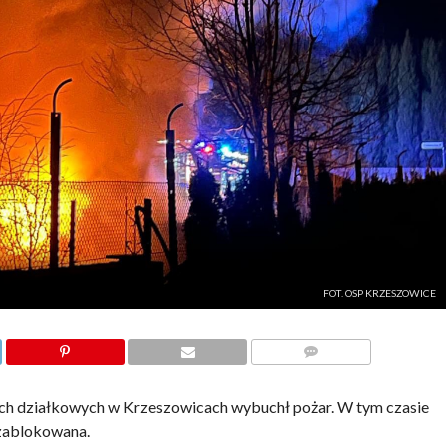
FOT. OSP KRZESZOWICE
KOMENTARZE
ach działkowych w Krzeszowicach wybuchł pożar. W tym czasie
zablokowana.