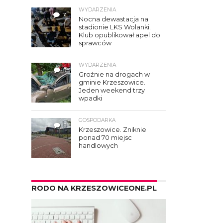
WYDARZENIA
7
Nocna dewastacja na
stadionie LKS Wolanki.
Klub opublikował apel do
sprawców
WYDARZENIA
3
Groźnie na drogach w
gminie Krzeszowice.
Jeden weekend trzy
wpadki
GOSPODARKA
3
Krzeszowice. Zniknie
ponad 70 miejsc
handlowych
RODO NA KRZESZOWICEONE.PL