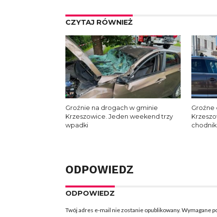
CZYTAJ RÓWNIEŻ
Groźnie na drogach w gminie
Groźne 
Krzeszowice. Jeden weekend trzy
Krzeszo
wpadki
chodnik
ODPOWIEDZ
ODPOWIEDZ
Twój adres e-mail nie zostanie opublikowany.
Wymagane po