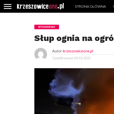
STRONA GŁÓWNA
WYDARZENIA
Słup ognia na ogr
Autor
krzeszowiceone.pl
Opublikowane
03/02/2025