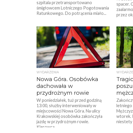
szpitala przetransportowano
spacer. 
śmigłowcem Lotniczego Pogotowania
zaalarmo
Ratunkowego. Do potrącenia miało...
przez oko
WYDARZENIA
WYDARZE
Nowa Góra. Osobówka
Tragic
dachowała w
poszu
przydrożnym rowie
mężcz
W poniedziałek, tuż przed godziną
Zakończy
13:00, służby interweniowały w
letniego
miejscowości Nowa Góra. Na ulicy
Mężczyzn
Krakowskiej osobówka zakończyła
wtorek. 
jazdę w przydrożnym rowie.
niestety 
Kierowca...