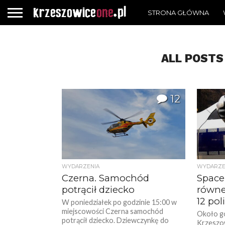
STRONA GŁÓWNA
ALL POSTS
12
WYDARZENIA
WYDARZE
Czerna. Samochód
Space
potrącił dziecko
równe
12 pol
W poniedziałek po godzinie 15:00 w
miejscowości Czerna samochód
Około go
potrącił dziecko. Dziewczynkę do
Krzeszow