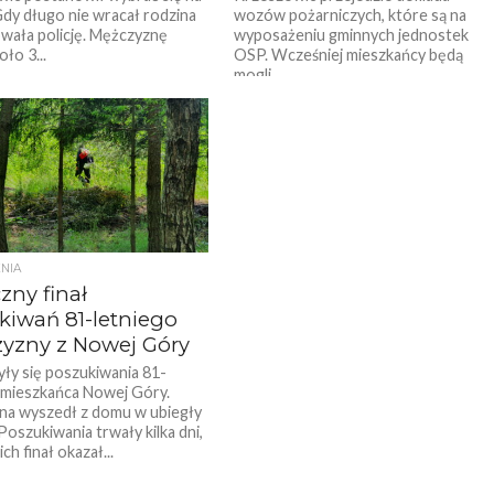
Gdy długo nie wracał rodzina
wozów pożarniczych, które są na
wała policję. Mężczyznę
wyposażeniu gminnych jednostek
ło 3...
OSP. Wcześniej mieszkańcy będą
mogli...
NIA
zny finał
kiwań 81-letniego
yzny z Nowej Góry
ły się poszukiwania 81-
 mieszkańca Nowej Góry.
a wyszedł z domu w ubiegły
Poszukiwania trwały kilka dni,
ich finał okazał...