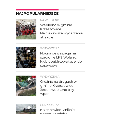
NAJPOPULARNIEJSZE
NA WEEKEND
4
Weekend w gminie
Krzeszowice.
Najciekawsze wydarzenia i
atrakcje
WYDARZENIA
7
Nocna dewastacja na
stadionie LKS Wolanki.
Klub opublikował apel do
sprawców
WYDARZENIA
3
Groźnie na drogach w
gminie Krzeszowice.
Jeden weekend trzy
wpadki
GOSPODARKA
3
Krzeszowice. Zniknie
ponad 70 miejsc