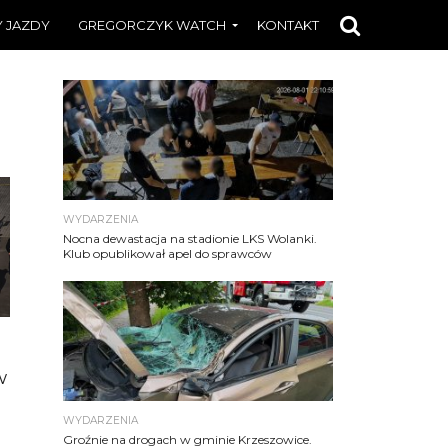
 JAZDY
GREGORCZYK WATCH
KONTAKT
WYDARZENIA
Nocna dewastacja na stadionie LKS Wolanki.
Klub opublikował apel do sprawców
w
WYDARZENIA
Groźnie na drogach w gminie Krzeszowice.