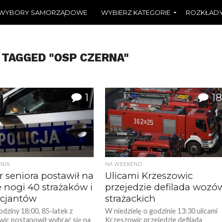
WYBORY SAMORZĄDOWE
WYBIERZ KATEGORIE
ROZKŁADY
 TAGGED "OSP CZERNA"
1
18
NIA
NA WEEKEND
r seniora postawił na
Ulicami Krzeszowic
 nogi 40 strażaków i
przejedzie defilada wozó
icjantów
strażackich
dziny 18:00, 85-latek z
W niedzielę o godzinie 13:30 ulicami
ic postanowił wybrać się na
Krzeszowic przejedzie defilada