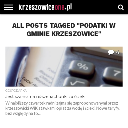
STRONA
GŁÓWNA
ALL POSTS TAGGED "PODATKI W
WYBORY
WYBIERZ
ROZKŁADY
GREGORCZYK
KONTAKT
SAMORZĄDOWE
KATEGORIE
JAZDY
WATCH
GMINIE KRZESZOWICE"
4
GOSPODARKA
Jest szansa na niższe rachunki za ścieki
W najbliższy czwartek radni zajmą się zaproponowanymi przez
krzeszowicki WiK stawkami opłat za wodę i ścieki. Nowe taryfy,
bez względy na to...