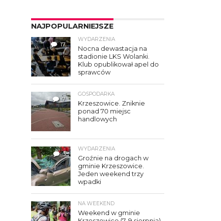
NAJPOPULARNIEJSZE
WYDARZENIA
17
Nocna dewastacja na
stadionie LKS Wolanki.
Klub opublikował apel do
sprawców
GOSPODARKA
7
Krzeszowice. Zniknie
ponad 70 miejsc
handlowych
WYDARZENIA
3
Groźnie na drogach w
gminie Krzeszowice.
Jeden weekend trzy
wpadki
NA WEEKEND
Weekend w gminie
Krzeszowice (7–9 sierpnia).