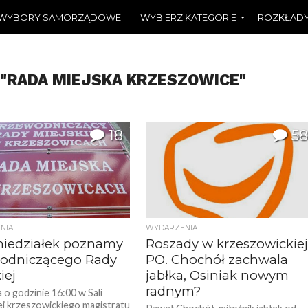
WYBORY SAMORZĄDOWE
WYBIERZ KATEGORIE
ROZKŁADY
 "RADA MIEJSKA KRZESZOWICE"
18
58
NIA
WYDARZENIA
iedziałek poznamy
Roszady w krzeszowickie
odniczącego Rady
PO. Chochół zachwala
iej
jabłka, Osiniak nowym
radnym?
 o godzinie 16:00 w Sali
 krzeszowickiego magistratu