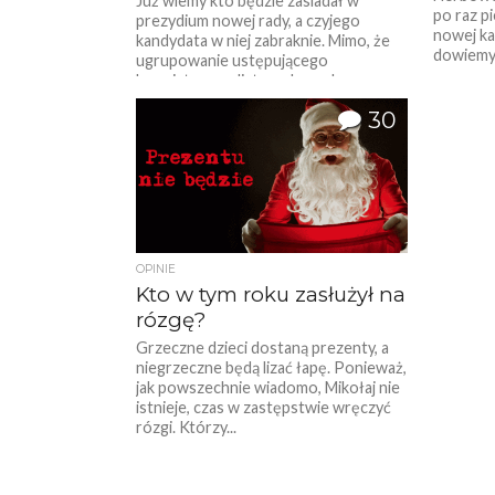
Już wiemy kto będzie zasiadał w
po raz p
prezydium nowej rady, a czyjego
nowej ka
kandydata w niej zabraknie. Mimo, że
dowiemy s
ugrupowanie ustępującego
burmistrza po listopadowych...
30
OPINIE
Kto w tym roku zasłużył na
rózgę?
Grzeczne dzieci dostaną prezenty, a
niegrzeczne będą lizać łapę. Ponieważ,
jak powszechnie wiadomo, Mikołaj nie
istnieje, czas w zastępstwie wręczyć
rózgi. Którzy...