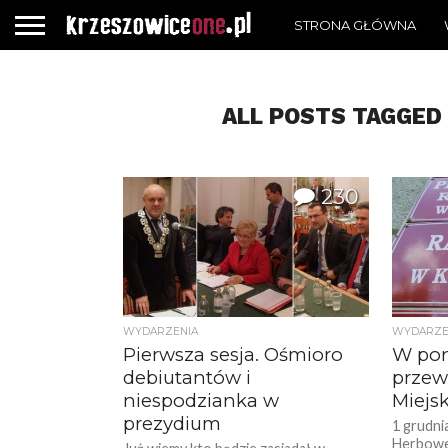
STRONA GŁÓWNA
ALL POSTS TAGGED
230
WYDARZENIA
WYDARZE
Pierwsza sesja. Ośmioro
W pon
debiutantów i
przew
niespodzianka w
Miejsk
prezydium
1 grudnia
Herbowej