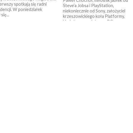
Paweł Chochół, miłośnik jabłek od
ierwszy spotkają się radni
Steve’a Jobsa i PlayStation,
dencji. W poniedziałek
niekoniecznie od Sony, założyciel
ię...
krzeszowickiego koła Platformy,
kiedyś przewodniczący PO w
Powiecie Krakowskim...