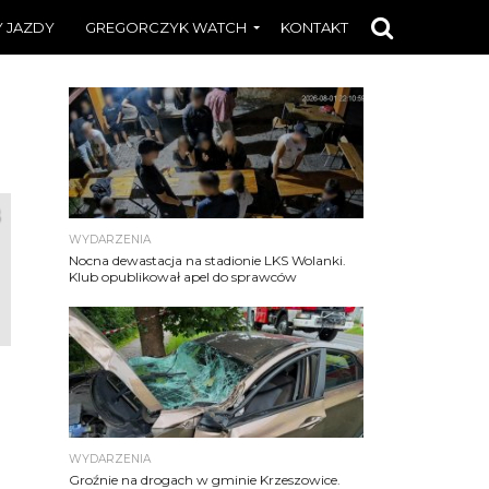
 JAZDY
GREGORCZYK WATCH
KONTAKT
WYDARZENIA
Nocna dewastacja na stadionie LKS Wolanki.
Klub opublikował apel do sprawców
j
WYDARZENIA
Groźnie na drogach w gminie Krzeszowice.