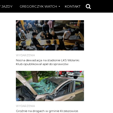
 JAZDY
GREGORCZYK WATCH
KONTAKT
WYDARZENIA
Nocna dewastacja na stadionie LKS Wolanki.
Klub opublikował apel do sprawców
WYDARZENIA
Groźnie na drogach w gminie Krzeszowice.