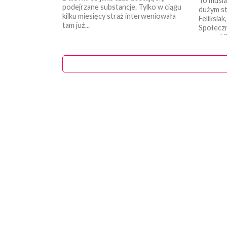
To musia
podejrzane substancje. Tylko w ciągu
dużym st
kilku miesięcy straż interweniowała
Feliksia
tam już...
Społeczn
czteroki