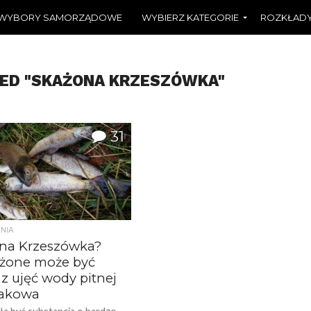
WYBORY SAMORZĄDOWE
WYBIERZ KATEGORIE
ROZKŁADY
GED "SKAŻONA KRZESZÓWKA"
31
NIA
na Krzeszówka?
żone może być
z ujęć wody pitnej
rakowa