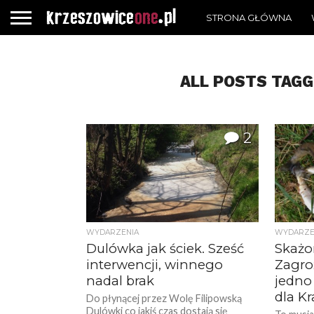
STRONA GŁÓWNA
ALL POSTS TAG
2
WYDARZENIA
WYDARZE
Dulówka jak ściek. Sześć
Skażo
interwencji, winnego
Zagro
nadal brak
jedno 
dla K
Do płynącej przez Wolę Filipowską
Dulówki co jakiś czas dostają się