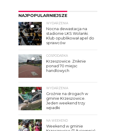
NAJPOPULARNIEJSZE
WYDARZENIA
16
Nocna dewastacja na
stadionie LKS Wolanki.
Klub opublikował apel do
sprawców
GOSPODARKA
7
Krzeszowice. Zniknie
ponad 70 miejsc
handlowych
WYDARZENIA
3
Groźnie na drogach w
gminie Krzeszowice.
Jeden weekend trzy
wpadki
NA WEEKEND
Weekend w gminie
Krzeszowice (7–9 sierpnia).