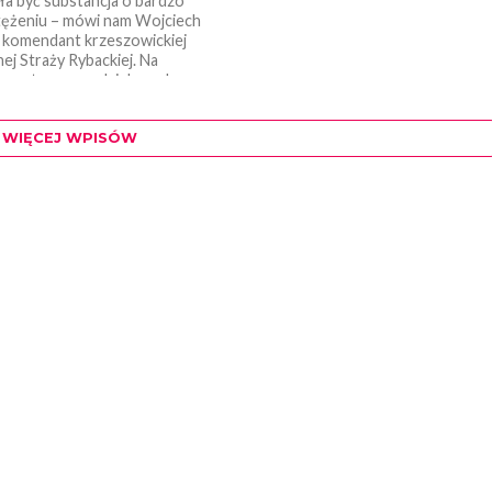
ła być substancja o bardzo
ężeniu – mówi nam Wojciech
k, komendant krzeszowickiej
ej Straży Rybackiej. Na
lometrowym odcinku, od...
WIĘCEJ WPISÓW