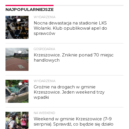
NAJPOPULARNIEJSZE
WYDARZENIA
17
Nocna dewastacja na stadionie LKS
Wolanki. Klub opublikował apel do
sprawców
GOSPODARKA
7
Krzeszowice. Zniknie ponad 70 miejsc
handlowych
WYDARZENIA
3
Groźnie na drogach w gminie
Krzeszowice. Jeden weekend trzy
wpadki
NA WEEKEND
Weekend w gminie Krzeszowice (7–9
sierpnia). Sprawdź, co będzie się działo