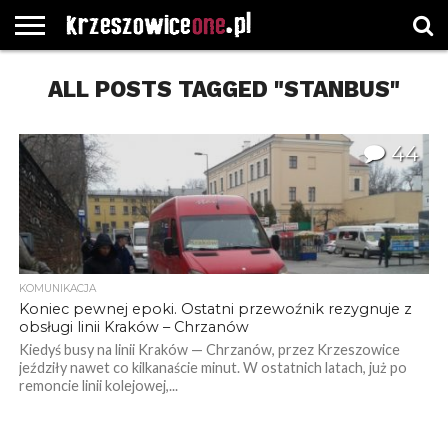
STRONA
GŁÓWNA
ALL POSTS TAGGED "STANBUS"
WYBORY
WYBIERZ
ROZKŁADY
GREGORCZYK
KONTAKT
SAMORZĄDOWE
KATEGORIE
JAZDY
WATCH
44
KOMUNIKACJA
Koniec pewnej epoki. Ostatni przewoźnik rezygnuje z
obsługi linii Kraków – Chrzanów
Kiedyś busy na linii Kraków — Chrzanów, przez Krzeszowice
jeździły nawet co kilkanaście minut. W ostatnich latach, już po
remoncie linii kolejowej,...