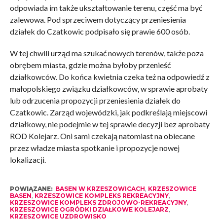
odpowiada im także ukształtowanie terenu, część ma być
zalewowa. Pod sprzeciwem dotyczący przeniesienia
działek do Czatkowic podpisało się prawie 600 osób.
W tej chwili urząd ma szukać nowych terenów, także poza
obrębem miasta, gdzie można byłoby przenieść
działkowców. Do końca kwietnia czeka też na odpowiedź z
małopolskiego związku działkowców, w sprawie aprobaty
lub odrzucenia propozycji przeniesienia działek do
Czatkowic. Zarząd wojewódzki, jak podkreślają miejscowi
działkowy, nie podejmie w tej sprawie decyzji bez aprobaty
ROD Kolejarz. Oni sami czekają natomiast na obiecane
przez władze miasta spotkanie i propozycje nowej
lokalizacji.
POWIĄZANE:
BASEN W KRZESZOWICACH
,
KRZESZOWICE
BASEN
,
KRZESZOWICE KOMPLEKS REKREACYJNY
,
KRZESZOWICE KOMPLEKS ZDROJOWO-REKREACYJNY
,
KRZESZOWICE OGRÓDKI DZIAŁKOWE KOLEJARZ
,
KRZESZOWICE UZDROWISKO