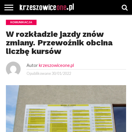
STRONA
KOMUNIKACJA
GŁÓWNA
WYBORY
WYBIERZ
ROZKŁADY
GREGORCZYK
KONTAKT
SAMORZĄDOWE
KATEGORIE
JAZDY
WATCH
W rozkładzie jazdy znów
zmiany. Przewoźnik obcina
liczbę kursów
Autor
krzeszowiceone.pl
Opublikowane
30/01/2022