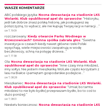
WASZE KOMENTARZE
ABC polskiego języka
:
Nocna dewastacja na stadionie LKS
Wolanki. Klub opublikował apel do sprawców
: “
Historyku,
jeśli tak dobrze znasz polską historię, jak posługujesz się
polszczyzną, to wybacz, ale nie kupuję Twojej racji w narracji.…
”
sie 7, 19:09
rozczarowany
:
Kiedy otwarcie Parku Wodnego w
Krzeszowicach? Gminna spółka zabrała głos
: “
Świetna
inwestycja w czasach kiedy nawet główne rzeki Polski
wysychają, wiele miejscowości zaopatrują w wodę
beczkowozy, schną na potęgę drzewa…
”
sie 7, 17:38
Ola
:
Nocna dewastacja na stadionie LKS Wolanki. Klub
opublikował apel do sprawców
: “
Inne czasy inna młodzież,
inny sołtys. Nie jestem mieszkanką Woli,ale często korzystam z
lasu na Białce i pamiętam gospodarskie podejście…
”
sie 7, 08:28
Mieszkaniec
:
Nocna dewastacja na stadionie LKS Wolanki.
Klub opublikował apel do sprawców
: “
Umiał, bo tamta
młodzież to nie było bydło( przepraszam bydło, bo to coś to
dużo poniżej).
”
sie 7, 08:01
Niestety koniecznosc
:
Nocna dewastacja na stadionie LKS