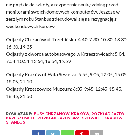
nie pójdzie do szkoły, a rozpocznie naukę zdalną przed
monitorami swoich domowych komputerów. Jeszcze w
zeszłym roku Stanbus zdecydował się na rezygnację z
weekendowych kursów.
Odjazdy Chrzanów ul. Trzebińska: 4:40, 7:30, 10:30, 13:30,
16:30, 19:35
Odjazdy z dworca autobusowego w Krzeszowicach: 5:04,
7:54, 10:54, 13:54, 16:54, 19:59
Odjazdy Kraków ul. Wita Stwosza: 5:55, 9:05, 12:05, 15:05,
18:05, 21:10
Odjazdy Krzeszowice Muzeum: 6:35, 9:45, 12:45, 15:45,
18:45, 21:50
POWIĄZANE:
BUSY CHRZANÓW-KRAKÓW
,
ROZKŁAD JAZDY
KRZESZOWICE
,
ROZKŁAD JAZDY KRZESZOWICE - KRAKÓW
,
STANBUS