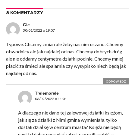
8 KOMENTARZY
Gie
30/01/2022 o 19:07
Typowe. Chcemy zmian ale żeby nas nie ruszano. Chcemy
obwodnicy ale jak najdalej od nas. Chcemy dobrych dróg
ale nie oddamy centymetra działki pod nie. Chcemy mniej
płacić za śmieci ale spalarnia czy wysypisko niech będą jak
najdalej od nas.
ODPOWIEDZ
Trelemorele
06/02/2022 o 11:01
A dlaczego nie dano tej zalewowej działki księżom,
jak się za działki z Nimi gmina wymieniała, tylko
dostali działkę w centrum miasta? Księża nie będą
nant j działce uprawiać rabat, czy grilla robić, a