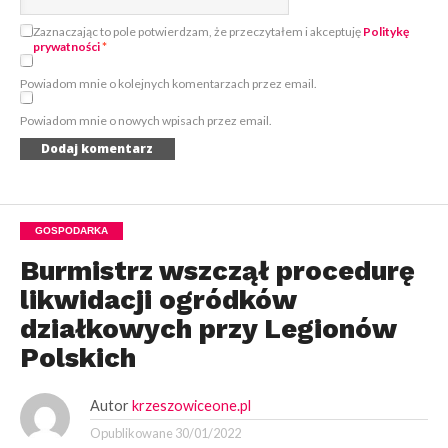
Zaznaczając to pole potwierdzam, że przeczytałem i akceptuję
Politykę
prywatności
*
Powiadom mnie o kolejnych komentarzach przez email.
Powiadom mnie o nowych wpisach przez email.
GOSPODARKA
Burmistrz wszczął procedurę
likwidacji ogródków
działkowych przy Legionów
Polskich
Autor
krzeszowiceone.pl
Opublikowane
30/01/2022