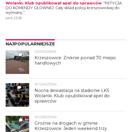
Wolanki. Klub opublikował apel do sprawców
: “
PETYCJA
DO KOMENDY GŁOWNEJ: Cały sklad policji krzrszowickiej do
wymiany.
”
sie 6, 23:39
NAJPOPULARNIEJSZE
GOSPODARKA
7
Krzeszowice. Zniknie ponad 70 miejsc
handlowych
WYDARZENIA
17
Nocna dewastacja na stadionie LKS
Wolanki. Klub opublikował apel do
sprawców
WYDARZENIA
3
Groźnie na drogach w gminie
Krzeszowice. Jeden weekend trzy