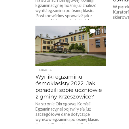
Na stronach Okręgowej Komisji
Egzaminacyjnej można już znaleźć
W piątek
wyniki egzaminu po ósmej klasie.
Kuratori
Postanowiliśmy sprawdzić jak z
skierow
testami, które musi zdać każdy...
nauczyci
uczniów.
41
EDUKACJA
Wyniki egzaminu
ósmoklasisty 2022. Jak
poradzili sobie uczniowie
z gminy Krzeszowice?
Na stronie Okręgowej Komisji
Egzaminacyjnej pojawiły się już
szczegółowe dane dotyczące
wyników egzaminu po ósmej klasie.
Sprawdziliśmy jak poradzili sobie