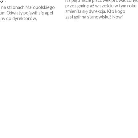
Na piętnaście placówek prowadzony
przez gminę aż w sześciu w tym roku
 na stronach Małopolskiego
zmieniła się dyrekcja. Kto kogo
um Oświaty pojawił się apel
zastąpił na stanowisku? Nowi
any do dyrektorów,
dyrektorzy...
eli, rodziców i samych
 Barbara Nowak wzywa w...