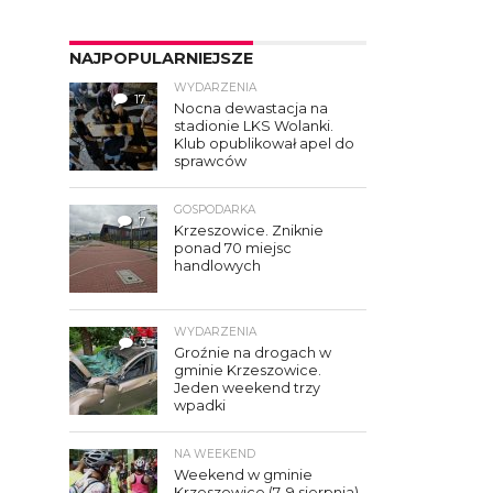
NAJPOPULARNIEJSZE
WYDARZENIA
17
Nocna dewastacja na
stadionie LKS Wolanki.
Klub opublikował apel do
sprawców
GOSPODARKA
7
Krzeszowice. Zniknie
ponad 70 miejsc
handlowych
WYDARZENIA
3
Groźnie na drogach w
gminie Krzeszowice.
Jeden weekend trzy
wpadki
NA WEEKEND
Weekend w gminie
Krzeszowice (7–9 sierpnia).