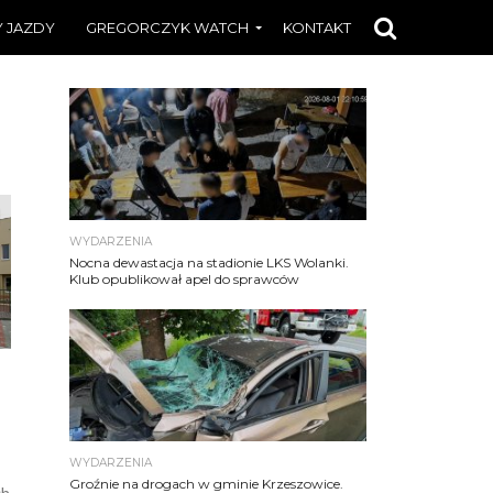
 JAZDY
GREGORCZYK WATCH
KONTAKT
WYDARZENIA
Nocna dewastacja na stadionie LKS Wolanki.
Klub opublikował apel do sprawców
WYDARZENIA
Groźnie na drogach w gminie Krzeszowice.