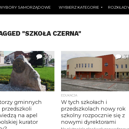
WYBORY SAMORZĄDOWE
WYBIERZ KATEGORIE
ROZKŁADY
AGGED "SZKOŁA CZERNA"
30
31
EDUKACJA
torzy gminnych
W tych szkołach i
i przedszkoli
przedszkolach nowy rok
iedzą na apel
szkolny rozpocznie się z
olskiej kurator
nowymi dyrektorami
ty?