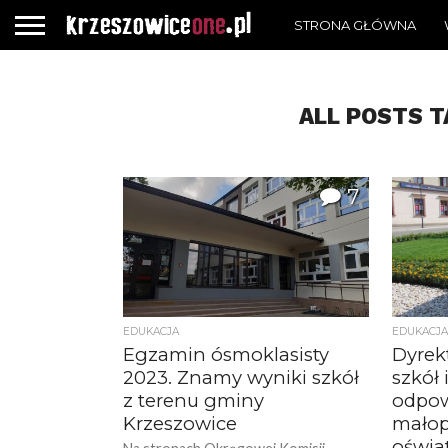
STRONA GŁÓWNA
ALL POSTS T
7
EDUKACJA
EDUKACJA
Egzamin ósmoklasisty
Dyrek
2023. Znamy wyniki szkół
szkół 
z terenu gminy
odpow
Krzeszowice
małop
oświa