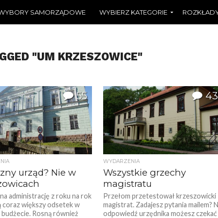
WYBORY SAMORZĄDOWE
WYBIERZ KATEGORIE
ROZKŁADY
AGGED "UM KRZESZOWICE"
55
43
NIA
WYDARZENIA
azny urząd? Nie w
Wszystkie grzechy
zowicach
magistratu
na administrację z roku na rok
Przełom przetestował krzeszowicki
 coraz większy odsetek w
magistrat. Zadajesz pytania mailem? 
budżecie. Rosną również
odpowiedź urzędnika możesz czekać