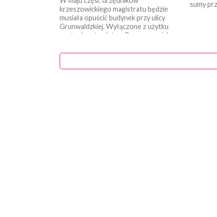
W maju część urzędników
sumy prze
krzeszowickiego magistratu będzie
musiała opuścić budynek przy ulicy
Grunwaldzkiej. Wyłączone z użytku
zostanie całe piętro. Przeprowadzka
ma związek...