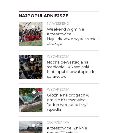
NAJPOPULARNIEJSZE
NA WEEKEND
4
Weekend w gminie
Krzeszowice.
Najciekawsze wydarzenia i
atrakcje
WYDARZENIA
14
Nocna dewastacja na
stadionie LKS Wolanki.
Klub opublikował apel do
sprawców
WYDARZENIA
3
Groźnie na drogach w
gminie Krzeszowice.
Jeden weekend trzy
wpadki
GOSPODARKA
7
Krzeszowice. Zniknie
ponad 70 miejsc