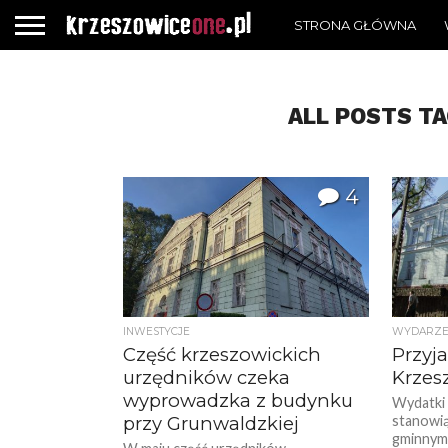
STRONA GŁÓWNA
ALL POSTS T
4
INWESTYCJE
WYDARZE
Część krzeszowickich
Przyj
urzędników czeka
Krzes
wyprowadzka z budynku
Wydatki 
przy Grunwaldzkiej
stanowią
gminnym 