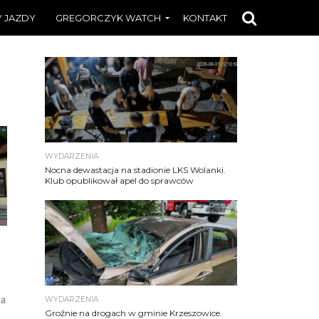
 JAZDY
GREGORCZYK WATCH
KONTAKT
WYDARZENIA
Nocna dewastacja na stadionie LKS Wolanki.
Klub opublikował apel do sprawców
Na
WYDARZENIA
Groźnie na drogach w gminie Krzeszowice.