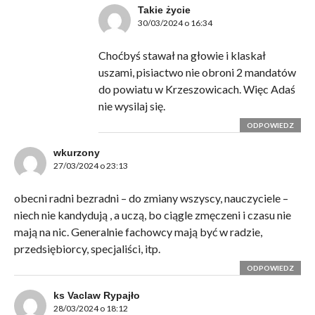
Takie życie
30/03/2024 o 16:34
Choćbyś stawał na głowie i klaskał
uszami, pisiactwo nie obroni 2 mandatów
do powiatu w Krzeszowicach. Więc Adaś
nie wysilaj się.
ODPOWIEDZ
wkurzony
27/03/2024 o 23:13
obecni radni bezradni – do zmiany wszyscy, nauczyciele –
niech nie kandydują , a uczą, bo ciągle zmęczeni i czasu nie
mają na nic. Generalnie fachowcy mają być w radzie,
przedsiębiorcy, specjaliści, itp.
ODPOWIEDZ
ks Vaclaw Rypajło
28/03/2024 o 18:12