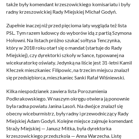
także były komendant krzeszowickiego komisariatu i były
radny krzeszowickiej Rady Miejskiej Michał Godyń.
Zupełnie inaczej niż przed pięcioma laty wygląda też lista
PSL. Tym razem ludowcy do wyborów idą z partią Szymona
Hołowni. Na listach próżno szukać sołtysa Tenczynka,
który w 2018 roku otarł się o mandat (startuje do Rady
Miejskiej), czy dyrektorki szkoły w Sance, typowanej na
wicekuratorkę oświaty. Jedynką na liście jest 31-letni Kamil
Kłeczek mieszkaniec Filipowic, na trzecim miejscu znalazł
się przedsiębiorca, mieszkaniec Sanki Rafał Wiśniewski.
Kilka niespodzianek zawiera lista Porozumienia
Podkrakowskiego. W naszym okręgu otwiera ją ponownie
była radna powiatu Janina Lasoń. Na dwójce znalazł się
obecny wiceburmistrz, były radny i przewodniczący Rady
Miejskiej Adam Godyń. Kolejne miejsce zajmuje komendant
Straży Miejskiej — Janusz Mitka, była dyrektorka
krzeszowickiego przedszkola — Anna Warzecha. Listę