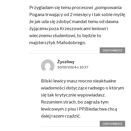
Przygladam się temu procesowi „pompowania
Pogana trwający od 2 miesięcy i tak sobie myślę
że jak uda się zdobyć mandat temu od dawna
żyjącemu poza Krzeszowicami leniowi i
wiecznemu studentowi, to będzie to
majstersztyk Małodobrego.
ODPOWIEDZ
Życzliwy
30/03/2024 o 10:57
Bliski lewicy masz mocno nieaktualne
wiadomości dotyczące radnego o którym
się tak krytycznie wypowiadasz.
Rozumiem strach, bo zagraża tym
lewicowym z pisu i PP.Biedactwa chcą
dalej razem rządzić.
ODPOWIEDZ