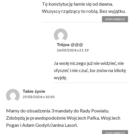
Tę konstytucję łamie się od dawna.
Wszyscy rządzący to robią. Bez wyjątku.
ODPOWIEDZ
Trójca @@@
26/03/2024 o 21:19
Ja wolę niczego już nie widzieć, nie
słyszeć i nie czuć, bo znów na idiotę
wyjdę.
Takie życie
25/03/2024 o 10:30
Mamy do obsadzenia 3 mandaty do Rady Powiatu.
Zdobędą je prawdopodobnie Wojciech Pałka, Wojciech
Pogan i Adam Godyń/Janina Lasoń.
ODPOWIEDZ