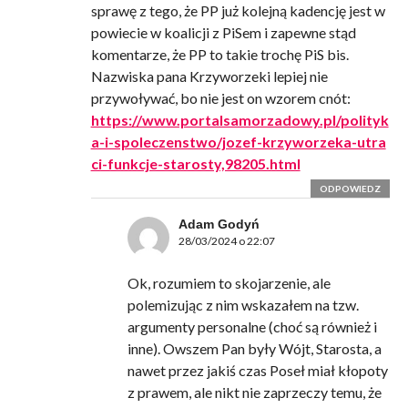
sprawę z tego, że PP już kolejną kadencję jest w
powiecie w koalicji z PiSem i zapewne stąd
komentarze, że PP to takie trochę PiS bis.
Nazwiska pana Krzyworzeki lepiej nie
przywoływać, bo nie jest on wzorem cnót:
https://www.portalsamorzadowy.pl/polityk
a-i-spoleczenstwo/jozef-krzyworzeka-utra
ci-funkcje-starosty,98205.html
ODPOWIEDZ
Adam Godyń
28/03/2024 o 22:07
Ok, rozumiem to skojarzenie, ale
polemizując z nim wskazałem na tzw.
argumenty personalne (choć są również i
inne). Owszem Pan były Wójt, Starosta, a
nawet przez jakiś czas Poseł miał kłopoty
z prawem, ale nikt nie zaprzeczy temu, że