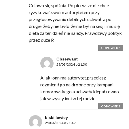
Celowo się spóźnia. Po pierwsze nie chce
ryzykować swoim autorytetem przy
przegłosowywaniu debilnych uchwał, a po
drugie, żeby nie było, że nie był na sesji i mu się
dieta za ten dzień nie należy. Prawdziwy polityk
przez duże P.
ODPOWIEDZ
Obserwant
29/03/2024 o 21:30
A jaki onn ma autorytet,przeciesz
rozmienił go na drobne przy kampani
komorowskego.a uchwały klepał rowno
jak wszyscy inni w tej radzie
ODPOWIEDZ
biski lewicy
29/03/2024 o 21:49