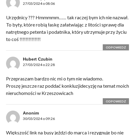
27/03/2024 o 08:06
Urzędnicy ??? Hmmmmm…… tak raczej bym ich nie nazwał.
To byty, które robią łaskę załatwiając z litości sprawę dla
natrętnego petenta i podatnika, który utrzymuje przy życiu
to coś !!!!!!!!!!!!!!
ODPOWIEDZ
Hubert Czubin
27/03/2024 o 22:28
Przepraszam bardzo nic mi o tym nie wiadomo.
Proszę jeszcze raz poddać konkluzjidecyzję na temat moich
nieruchomości w Krzeszowicach
ODPOWIEDZ
Anonim
30/03/2024 o 09:26
Większość link na busy jeździ do marca i rezygnuje bo nie