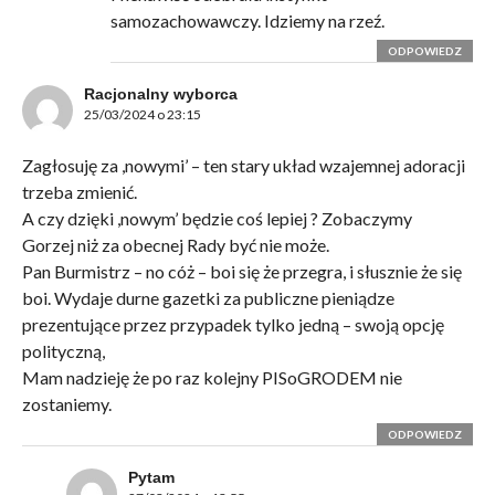
samozachowawczy. Idziemy na rzeź.
ODPOWIEDZ
Racjonalny wyborca
25/03/2024 o 23:15
Zagłosuję za ,nowymi’ – ten stary układ wzajemnej adoracji
trzeba zmienić.
A czy dzięki ,nowym’ będzie coś lepiej ? Zobaczymy
Gorzej niż za obecnej Rady być nie może.
Pan Burmistrz – no cóż – boi się że przegra, i słusznie że się
boi. Wydaje durne gazetki za publiczne pieniądze
prezentujące przez przypadek tylko jedną – swoją opcję
polityczną,
Mam nadzieję że po raz kolejny PISoGRODEM nie
zostaniemy.
ODPOWIEDZ
Pytam