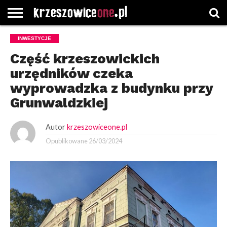
STRONA
INWESTYCJE
GŁÓWNA
WYBORY
WYBIERZ
ROZKŁADY
GREGORCZYK
KONTAKT
SAMORZĄDOWE
KATEGORIE
JAZDY
WATCH
Część krzeszowickich
urzędników czeka
wyprowadzka z budynku przy
Grunwaldzkiej
Autor
krzeszowiceone.pl
Opublikowane
26/03/2024