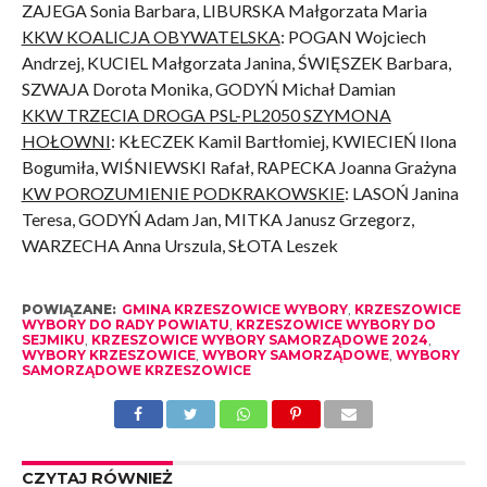
ZAJEGA Sonia Barbara, LIBURSKA Małgorzata Maria
KKW KOALICJA OBYWATELSKA
: POGAN Wojciech
Andrzej, KUCIEL Małgorzata Janina, ŚWIĘSZEK Barbara,
SZWAJA Dorota Monika, GODYŃ Michał Damian
KKW TRZECIA DROGA PSL-PL2050 SZYMONA
HOŁOWNI
: KŁECZEK Kamil Bartłomiej, KWIECIEŃ Ilona
Bogumiła, WIŚNIEWSKI Rafał, RAPECKA Joanna Grażyna
KW POROZUMIENIE PODKRAKOWSKIE
: LASOŃ Janina
Teresa, GODYŃ Adam Jan, MITKA Janusz Grzegorz,
WARZECHA Anna Urszula, SŁOTA Leszek
POWIĄZANE:
GMINA KRZESZOWICE WYBORY
,
KRZESZOWICE
WYBORY DO RADY POWIATU
,
KRZESZOWICE WYBORY DO
SEJMIKU
,
KRZESZOWICE WYBORY SAMORZĄDOWE 2024
,
WYBORY KRZESZOWICE
,
WYBORY SAMORZĄDOWE
,
WYBORY
SAMORZĄDOWE KRZESZOWICE
CZYTAJ RÓWNIEŻ