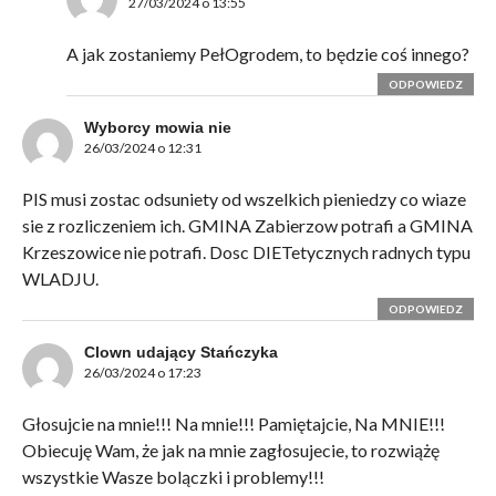
27/03/2024 o 13:55
A jak zostaniemy PełOgrodem, to będzie coś innego?
ODPOWIEDZ
Wyborcy mowia nie
26/03/2024 o 12:31
PIS musi zostac odsuniety od wszelkich pieniedzy co wiaze
sie z rozliczeniem ich. GMINA Zabierzow potrafi a GMINA
Krzeszowice nie potrafi. Dosc DIETetycznych radnych typu
WLADJU.
ODPOWIEDZ
Clown udający Stańczyka
26/03/2024 o 17:23
Głosujcie na mnie!!! Na mnie!!! Pamiętajcie, Na MNIE!!!
Obiecuję Wam, że jak na mnie zagłosujecie, to rozwiążę
wszystkie Wasze bolączki i problemy!!!