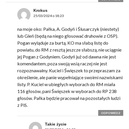
Krokus
25/03/2024 o 18:23
na moje oko: Pałka, A. Godyń i Ślusarczyk (niestety)
lub Gleń (będą na niego głosować druhowie z OSP).
Pogan wyląduje za burtą. KO ma słabą listę do
powiatu, do RM z resztą jeszcze słabszą, nie uciągnie
jej Pogan z Godyniem. Godyń już od dawna nie jest
komendantem, poza swoją wsią raczej nie jest
rozpoznawalny. Kuciel i Święszek to przepraszam za
określenie, ale panie wypełniające swoimi nazwiskami
listy. P. Kuciel w ubiegłych wyborach do RM miała
116 głosów, pani Święszek w wyborach do RP 238
głosów. Pałka będzie pracował na pozostałych ludzi
z PiS.
ODPOWIEDZ
Takie życie