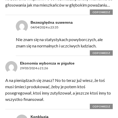
głosowania jak ma mieszkańców w głębokim poważaniu…
ODPOWIEDZ
Bezwzględna suwerena
04/04/2024 o 23:35
Nie znam się na statystykach powyborczych, ale
znam się na normalnych i uczciwych ludziach.
ODPOWIEDZ
Ekonomia wyborcza w pigułce
29/03/2024 o 21:26
A na pieniądzach się znasz? No to teraz już wiesz, że toś
musi śmieci produkować, żeby je potem ktoś
posegregował, ktoś inny zutylizował, a jeszcze ktoś inny to
wszystko finansował.
ODPOWIEDZ
Konkluzja