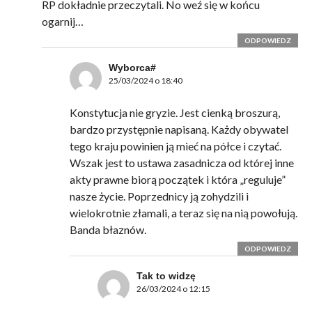
RP dokładnie przeczytali. No weź się w końcu
ogarnij…
ODPOWIEDZ
Wyborca#
25/03/2024 o 18:40
Konstytucja nie gryzie. Jest cienką broszurą,
bardzo przystępnie napisaną. Każdy obywatel
tego kraju powinien ją mieć na półce i czytać.
Wszak jest to ustawa zasadnicza od której inne
akty prawne biorą początek i która „reguluje”
nasze życie. Poprzednicy ją zohydzili i
wielokrotnie złamali, a teraz się na nią powołują.
Banda błaznów.
ODPOWIEDZ
Tak to widzę
26/03/2024 o 12:15