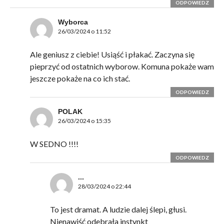
ODPOWIEDZ
Wyborca
26/03/2024 o 11:52
Ale geniusz z ciebie! Usiąść i płakać. Zaczyna się
pieprzyć od ostatnich wyborow. Komuna pokaże wam
jeszcze pokaże na co ich stać.
ODPOWIEDZ
POLAK
26/03/2024 o 15:35
W SEDNO !!!!
ODPOWIEDZ
...
28/03/2024 o 22:44
To jest dramat. A ludzie dalej ślepi, głusi.
Nienawiść odebrała instynkt