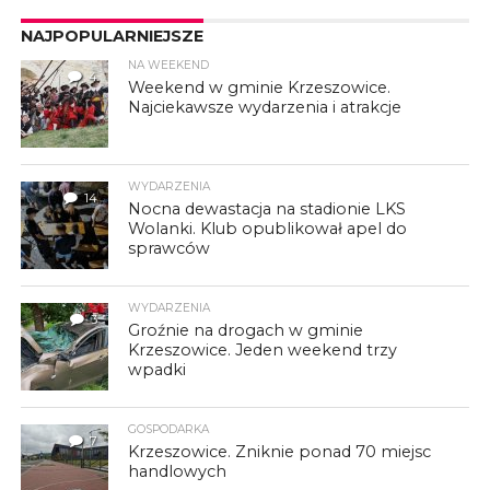
NAJPOPULARNIEJSZE
NA WEEKEND
4
Weekend w gminie Krzeszowice.
Najciekawsze wydarzenia i atrakcje
WYDARZENIA
14
Nocna dewastacja na stadionie LKS
Wolanki. Klub opublikował apel do
sprawców
WYDARZENIA
3
Groźnie na drogach w gminie
Krzeszowice. Jeden weekend trzy
wpadki
GOSPODARKA
7
Krzeszowice. Zniknie ponad 70 miejsc
handlowych