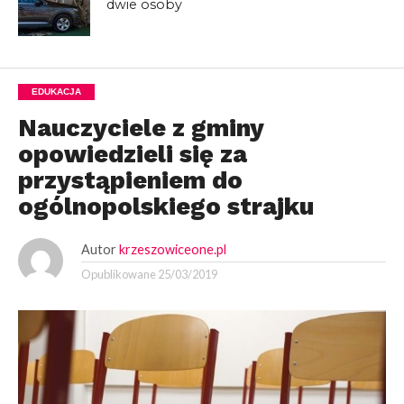
dwie osoby
EDUKACJA
Nauczyciele z gminy
opowiedzieli się za
przystąpieniem do
ogólnopolskiego strajku
Autor
krzeszowiceone.pl
Opublikowane
25/03/2019