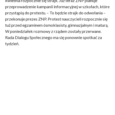
kwietnia rozpocznie się strajk. Już teraz ZNP planuje
przeprowadzenie kampanii informacyjnej w szkołach, które
przystąpią do protestu. – To będzie strajk do odwołania –
przekonuje prezes ZNP. Protest nauczycieli rozpocznie się
tuż przed egzaminem ósmoklasisty, gimnazjalnym i maturą.
W poniedziałek rozmowy z rządem zostały przerwane.
Rada Dialogu Społecznego ma się ponownie spotkać za
tydzień.
źródło: Dziennik Polski, ZNP Kraków, Onet.pl
POWIĄZANE:
KRZESZOWICE PROTEST NAUCZYCIELI
,
KRZESZOWICE STRAJK NAUCZYCIELI
,
SZKOŁA
PODSTAWOWA W KRZESZOWICACH
,
SZKOŁA W TENCZYNKU
,
SZKOŁY KRZESZOWICE
,
ZPO WOLA FILIPOWSKA
CZYTAJ RÓWNIEŻ
Kuratorium przemówiło głosem