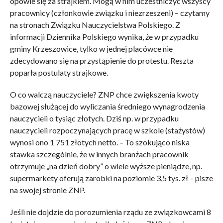
opowie się za strajkiem. Mogą w nim uczestniczyć wszyscy
pracownicy (członkowie związku i niezrzeszeni) – czytamy
na stronach Związku Nauczycielstwa Polskiego. Z
informacji Dziennika Polskiego wynika, że w przypadku
gminy Krzeszowice, tylko w jednej placówce nie
zdecydowano się na przystąpienie do protestu. Reszta
poparła postulaty strajkowe.
O co walczą nauczyciele? ZNP chce zwiększenia kwoty
bazowej służącej do wyliczania średniego wynagrodzenia
nauczycieli o tysiąc złotych. Dziś np. w przypadku
nauczycieli rozpoczynających pracę w szkole (stażystów)
wynosi ono 1 751 złotych netto. – To szokująco niska
stawka szczególnie, że w innych branżach pracownik
otrzymuje „na dzień dobry” o wiele wyższe pieniądze, np.
supermarkety oferują zarobki na poziomie 3,5 tys. zł – pisze
na swojej stronie ZNP.
Jeśli nie dojdzie do porozumienia rządu ze związkowcami 8