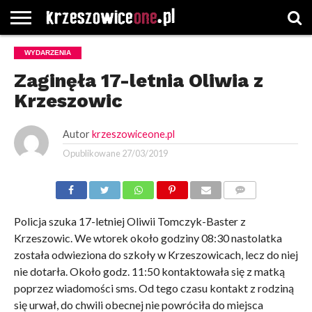
STRONA
WYDARZENIA
GŁÓWNA
WYBORY
WYBIERZ
ROZKŁADY
GREGORCZYK
KONTAKT
SAMORZĄDOWE
KATEGORIE
JAZDY
WATCH
Zaginęła 17-letnia Oliwia z
Krzeszowic
Autor
krzeszowiceone.pl
Opublikowane
27/03/2019
KOMENTARZE
Policja szuka 17-letniej Oliwii Tomczyk-Baster z
Krzeszowic. We wtorek około godziny 08:30 nastolatka
została odwieziona do szkoły w Krzeszowicach, lecz do niej
nie dotarła. Około godz. 11:50 kontaktowała się z matką
poprzez wiadomości sms. Od tego czasu kontakt z rodziną
się urwał, do chwili obecnej nie powróciła do miejsca