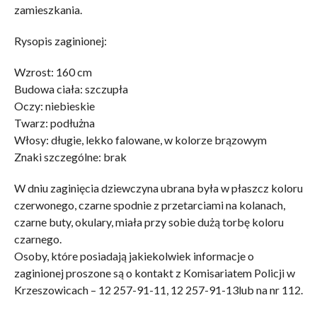
zamieszkania.
Rysopis zaginionej:
Wzrost: 160 cm
Budowa ciała: szczupła
Oczy: niebieskie
Twarz: podłużna
Włosy: długie, lekko falowane, w kolorze brązowym
Znaki szczególne: brak
W dniu zaginięcia dziewczyna ubrana była w płaszcz koloru
czerwonego, czarne spodnie z przetarciami na kolanach,
czarne buty, okulary, miała przy sobie dużą torbę koloru
czarnego.
Osoby, które posiadają jakiekolwiek informacje o
zaginionej proszone są o kontakt z Komisariatem Policji w
Krzeszowicach – 12 257-91-11, 12 257-91-13lub na nr 112.