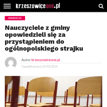
STRONA
EDUKACJA
GŁÓWNA
WYBORY
WYBIERZ
ROZKŁADY
GREGORCZYK
KONTAKT
SAMORZĄDOWE
KATEGORIE
JAZDY
WATCH
Nauczyciele z gminy
opowiedzieli się za
przystąpieniem do
ogólnopolskiego strajku
Autor
krzeszowiceone.pl
Opublikowane
25/03/2019