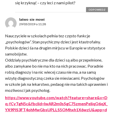
się krzyknąć – czy leci z nami pilot?
ODPOWIEDZ
latwo sie mowi
29/03/2019 o 11:28
Nauczyciele w szkolach pełnia tez często funkcje
„psychologów”. Stan psychiczny dzieci jest ktastrofalny.
Polskie dzieci śa na drugim mirjscu w Europie w ststystyce
samobójstw.
Oddzialy psychiatryczne dla dzieci są albo przepelnione,
albo zamykane bo nie ma kto na nich pracowac. Poradnie
robią diagnozy i na nic wiecej czasu nie ma, a na samą
wizytę diagnostyczną czeka sie miesiacami. Psychologów
w szkole jak na lekarstwo, pedaog nie ma takich uprawnien i
mozliwosci jak psycholog.
https://www.youtube.com/watch?feature=share&v=D
q-fCyTgN5c&fbclid=IwAR2m0sSgC75zmenPeliqQ6qX_
YX9PlS3FT4ohMwGbsUPLLS5OMhxh1X6wzU&app=d