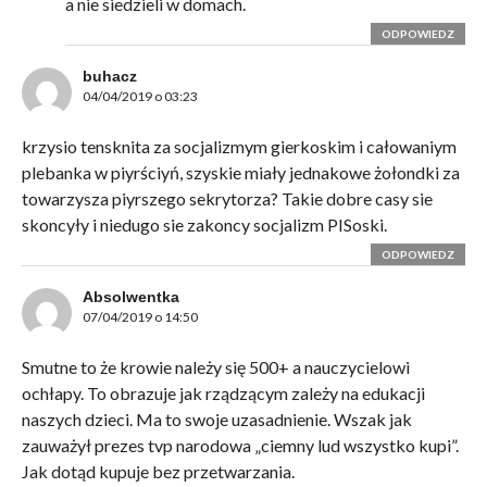
a nie siedzieli w domach.
ODPOWIEDZ
buhacz
04/04/2019 o 03:23
krzysio tensknita za socjalizmym gierkoskim i całowaniym
plebanka w piyrściyń, szyskie miały jednakowe żołondki za
towarzysza piyrszego sekrytorza? Takie dobre casy sie
skoncyły i niedugo sie zakoncy socjalizm PISoski.
ODPOWIEDZ
Absolwentka
07/04/2019 o 14:50
Smutne to że krowie należy się 500+ a nauczycielowi
ochłapy. To obrazuje jak rządzącym zależy na edukacji
naszych dzieci. Ma to swoje uzasadnienie. Wszak jak
zauważył prezes tvp narodowa „ciemny lud wszystko kupi”.
Jak dotąd kupuje bez przetwarzania.