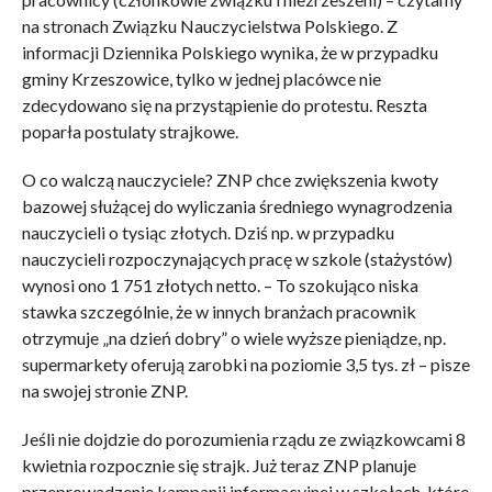
na stronach Związku Nauczycielstwa Polskiego. Z
informacji Dziennika Polskiego wynika, że w przypadku
gminy Krzeszowice, tylko w jednej placówce nie
zdecydowano się na przystąpienie do protestu. Reszta
poparła postulaty strajkowe.
O co walczą nauczyciele? ZNP chce zwiększenia kwoty
bazowej służącej do wyliczania średniego wynagrodzenia
nauczycieli o tysiąc złotych. Dziś np. w przypadku
nauczycieli rozpoczynających pracę w szkole (stażystów)
wynosi ono 1 751 złotych netto. – To szokująco niska
stawka szczególnie, że w innych branżach pracownik
otrzymuje „na dzień dobry” o wiele wyższe pieniądze, np.
supermarkety oferują zarobki na poziomie 3,5 tys. zł – pisze
na swojej stronie ZNP.
Jeśli nie dojdzie do porozumienia rządu ze związkowcami 8
kwietnia rozpocznie się strajk. Już teraz ZNP planuje
przeprowadzenie kampanii informacyjnej w szkołach, które