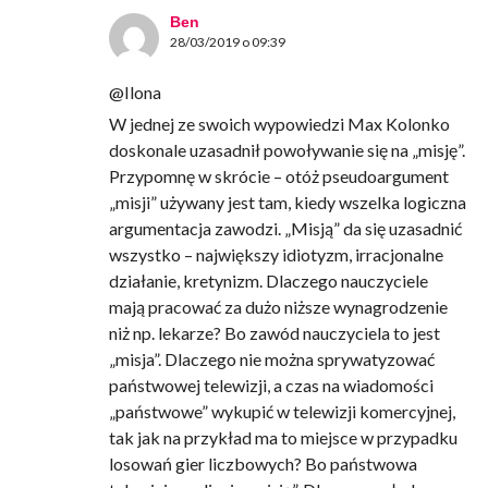
Ben
28/03/2019 o 09:39
@Ilona
W jednej ze swoich wypowiedzi Max Kolonko
doskonale uzasadnił powoływanie się na „misję”.
Przypomnę w skrócie – otóż pseudoargument
„misji” używany jest tam, kiedy wszelka logiczna
argumentacja zawodzi. „Misją” da się uzasadnić
wszystko – największy idiotyzm, irracjonalne
działanie, kretynizm. Dlaczego nauczyciele
mają pracować za dużo niższe wynagrodzenie
niż np. lekarze? Bo zawód nauczyciela to jest
„misja”. Dlaczego nie można sprywatyzować
państwowej telewizji, a czas na wiadomości
„państwowe” wykupić w telewizji komercyjnej,
tak jak na przykład ma to miejsce w przypadku
losowań gier liczbowych? Bo państwowa