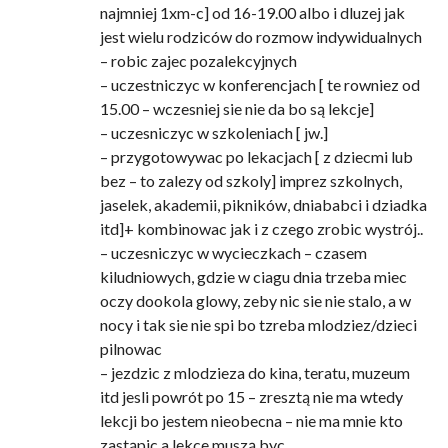
najmniej 1xm-c] od 16-19.00 albo i dluzej jak
jest wielu rodziców do rozmow indywidualnych
– robic zajec pozalekcyjnych
– uczestniczyc w konferencjach [ te rowniez od
15.00 – wczesniej sie nie da bo są lekcje]
– uczesniczyc w szkoleniach [ jw.]
– przygotowywac po lekacjach [ z dziecmi lub
bez – to zalezy od szkoly] imprez szkolnych,
jaselek, akademii, pikników, dniababci i dziadka
itd]+ kombinowac jak i z czego zrobic wystrój..
– uczesniczyc w wycieczkach – czasem
kiludniowych, gdzie w ciagu dnia trzeba miec
oczy dookola glowy, zeby nic sie nie stalo, a w
nocy i tak sie nie spi bo tzreba mlodziez/dzieci
pilnowac
– jezdzic z mlodzieza do kina, teratu, muzeum
itd jesli powrót po 15 – zresztą nie ma wtedy
lekcji bo jestem nieobecna – nie ma mnie kto
zastąpic a lekce muszą byc.