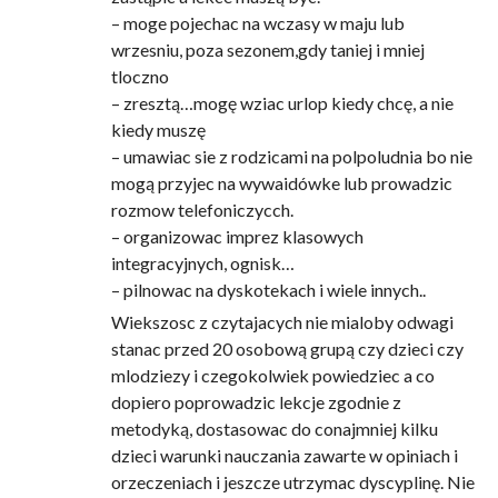
– moge pojechac na wczasy w maju lub
wrzesniu, poza sezonem,gdy taniej i mniej
tloczno
– zresztą…mogę wziac urlop kiedy chcę, a nie
kiedy muszę
– umawiac sie z rodzicami na polpoludnia bo nie
mogą przyjec na wywaidówke lub prowadzic
rozmow telefoniczycch.
– organizowac imprez klasowych
integracyjnych, ognisk…
– pilnowac na dyskotekach i wiele innych..
Wiekszosc z czytajacych nie mialoby odwagi
stanac przed 20 osobową grupą czy dzieci czy
mlodziezy i czegokolwiek powiedziec a co
dopiero poprowadzic lekcje zgodnie z
metodyką, dostasowac do conajmniej kilku
dzieci warunki nauczania zawarte w opiniach i
orzeczeniach i jeszcze utrzymac dyscyplinę. Nie