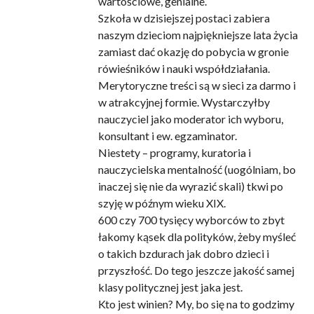
wartościowe, genialne.
Szkoła w dzisiejszej postaci zabiera
naszym dzieciom najpiękniejsze lata życia
zamiast dać okazję do pobycia w gronie
rówieśników i nauki współdziałania.
Merytoryczne treści są w sieci za darmo i
w atrakcyjnej formie. Wystarczyłby
nauczyciel jako moderator ich wyboru,
konsultant i ew. egzaminator.
Niestety – programy, kuratoria i
nauczycielska mentalność (uogólniam, bo
inaczej się nie da wyrazić skali) tkwi po
szyję w późnym wieku XIX.
600 czy 700 tysięcy wyborców to zbyt
łakomy kąsek dla polityków, żeby myśleć
o takich bzdurach jak dobro dzieci i
przyszłość. Do tego jeszcze jakość samej
klasy politycznej jest jaka jest.
Kto jest winien? My, bo się na to godzimy