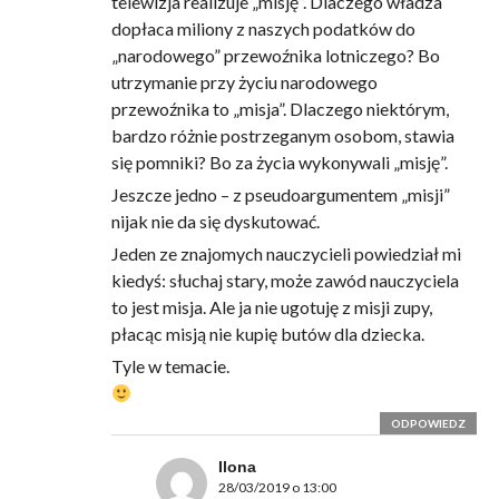
telewizja realizuje „misję”. Dlaczego władza
dopłaca miliony z naszych podatków do
„narodowego” przewoźnika lotniczego? Bo
utrzymanie przy życiu narodowego
przewoźnika to „misja”. Dlaczego niektórym,
bardzo różnie postrzeganym osobom, stawia
się pomniki? Bo za życia wykonywali „misję”.
Jeszcze jedno – z pseudoargumentem „misji”
nijak nie da się dyskutować.
Jeden ze znajomych nauczycieli powiedział mi
kiedyś: słuchaj stary, może zawód nauczyciela
to jest misja. Ale ja nie ugotuję z misji zupy,
płacąc misją nie kupię butów dla dziecka.
Tyle w temacie.
ODPOWIEDZ
Ilona
28/03/2019 o 13:00