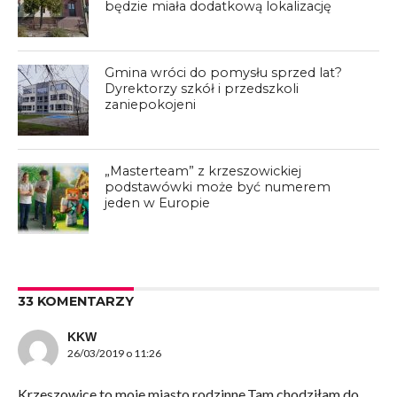
będzie miała dodatkową lokalizację
Gmina wróci do pomysłu sprzed lat?
Dyrektorzy szkół i przedszkoli
zaniepokojeni
„Masterteam” z krzeszowickiej
podstawówki może być numerem
jeden w Europie
33 KOMENTARZY
KKW
26/03/2019 o 11:26
Krzeszowice to moje miasto rodzinne.Tam chodziłam do