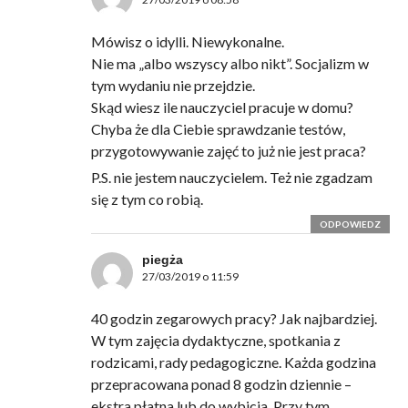
Mówisz o idylli. Niewykonalne.
Nie ma „albo wszyscy albo nikt”. Socjalizm w
tym wydaniu nie przejdzie.
Skąd wiesz ile nauczyciel pracuje w domu?
Chyba że dla Ciebie sprawdzanie testów,
przygotowywanie zajęć to już nie jest praca?
P.S. nie jestem nauczycielem. Też nie zgadzam
się z tym co robią.
ODPOWIEDZ
piegża
27/03/2019 o 11:59
40 godzin zegarowych pracy? Jak najbardziej.
W tym zajęcia dydaktyczne, spotkania z
rodzicami, rady pedagogiczne. Każda godzina
przepracowana ponad 8 godzin dziennie –
ekstra płatna lub do wybicia. Przy tym