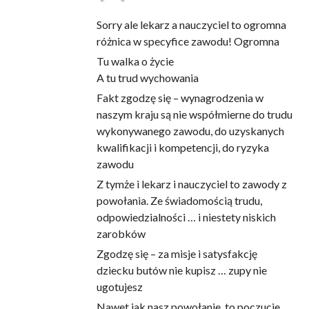
Sorry ale lekarz a nauczyciel to ogromna
różnica w specyfice zawodu! Ogromna
Tu walka o życie
A tu trud wychowania
Fakt zgodzę się – wynagrodzenia w
naszym kraju są nie współmierne do trudu
wykonywanego zawodu, do uzyskanych
kwalifikacji i kompetencji, do ryzyka
zawodu
Z tymże i lekarz i nauczyciel to zawody z
powołania. Ze świadomością trudu,
odpowiedzialności … i niestety niskich
zarobków
Zgodzę się – za misje i satysfakcję
dziecku butów nie kupisz … zupy nie
ugotujesz
Nawet jak nasz powołanie, to poczucie