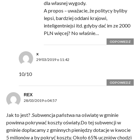
dla własnej wygody.
A propos – uważacie, że politycy byliby
lepsi, bardziej oddani krajowi,
inteligentniejsi itd. gdyby dać im ze 2000
PLN więcej? No właśnie…
ODPOWIEDZ
x
29/03/2019 o 11:42
10/10
ODPOWIEDZ
REX
28/03/2019 o 04:57
Jak to jest? .Subwencja państwa na oświatę w gminie
powinna pokrywać koszty oświaty.Do tej subwencji w
gminie dopłacamy z gminnych pieniędzy dotacje w kwocie
5 milionów a by pokryć koszty. Około 65% uczniów chodzi