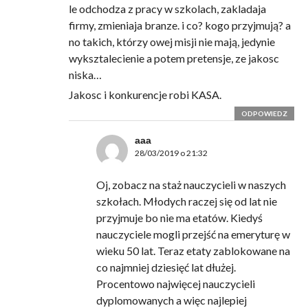
le odchodza z pracy w szkolach, zakladaja
firmy, zmieniaja branze. i co? kogo przyjmują? a
no takich, którzy owej misji nie mają, jedynie
wyksztalecienie a potem pretensje, ze jakosc
niska…
Jakosc i konkurencje robi KASA.
ODPOWIEDZ
aaa
28/03/2019 o 21:32
Oj, zobacz na staż nauczycieli w naszych
szkołach. Młodych raczej się od lat nie
przyjmuje bo nie ma etatów. Kiedyś
nauczyciele mogli przejść na emeryturę w
wieku 50 lat. Teraz etaty zablokowane na
co najmniej dziesięć lat dłużej.
Procentowo najwięcej nauczycieli
dyplomowanych a więc najlepiej