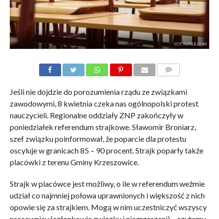
FOT. FOTER.COM
KOMENTARZE
Jeśli nie dojdzie do porozumienia rządu ze związkami
zawodowymi, 8 kwietnia czeka nas ogólnopolski protest
nauczycieli. Regionalne oddziały ZNP zakończyły w
poniedziałek referendum strajkowe. Sławomir Broniarz,
szef związku poinformował, że poparcie dla protestu
oscyluje w granicach 85 – 90 procent. Strajk poparły także
placówki z terenu Gminy Krzeszowice.
Strajk w placówce jest możliwy, o ile w referendum weźmie
udział co najmniej połowa uprawnionych i większość z nich
opowie się za strajkiem. Mogą w nim uczestniczyć wszyscy
pracownicy (członkowie związku i niezrzeszeni) – czytamy