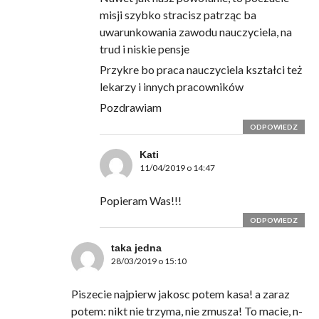
misji szybko stracisz patrząc ba
uwarunkowania zawodu nauczyciela, na
trud i niskie pensje
Przykre bo praca nauczyciela kształci też
lekarzy i innych pracowników
Pozdrawiam
ODPOWIEDZ
Kati
11/04/2019 o 14:47
Popieram Was!!!
ODPOWIEDZ
taka jedna
28/03/2019 o 15:10
Piszecie najpierw jakosc potem kasa! a zaraz
potem: nikt nie trzyma, nie zmusza! To macie, n-