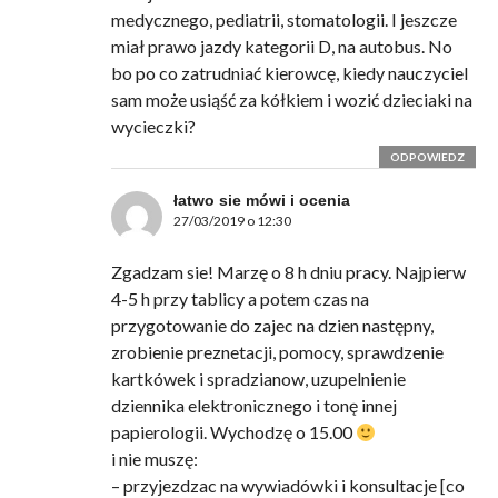
medycznego, pediatrii, stomatologii. I jeszcze
miał prawo jazdy kategorii D, na autobus. No
bo po co zatrudniać kierowcę, kiedy nauczyciel
sam może usiąść za kółkiem i wozić dzieciaki na
wycieczki?
ODPOWIEDZ
łatwo sie mówi i ocenia
27/03/2019 o 12:30
Zgadzam sie! Marzę o 8 h dniu pracy. Najpierw
4-5 h przy tablicy a potem czas na
przygotowanie do zajec na dzien następny,
zrobienie preznetacji, pomocy, sprawdzenie
kartkówek i spradzianow, uzupelnienie
dziennika elektronicznego i tonę innej
papierologii. Wychodzę o 15.00
i nie muszę:
– przyjezdzac na wywiadówki i konsultacje [co