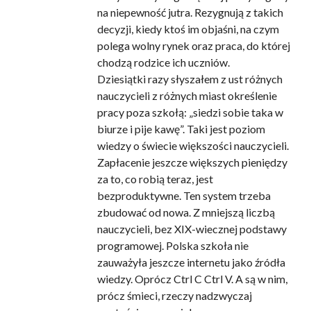
na niepewność jutra. Rezygnują z takich
decyzji, kiedy ktoś im objaśni, na czym
polega wolny rynek oraz praca, do której
chodzą rodzice ich uczniów.
Dziesiątki razy słyszałem z ust różnych
nauczycieli z różnych miast określenie
pracy poza szkołą: „siedzi sobie taka w
biurze i pije kawę”. Taki jest poziom
wiedzy o świecie większości nauczycieli.
Zapłacenie jeszcze większych pieniędzy
za to, co robią teraz, jest
bezproduktywne. Ten system trzeba
zbudować od nowa. Z mniejszą liczbą
nauczycieli, bez XIX-wiecznej podstawy
programowej. Polska szkoła nie
zauważyła jeszcze internetu jako źródła
wiedzy. Oprócz Ctrl C Ctrl V. A są w nim,
prócz śmieci, rzeczy nadzwyczaj