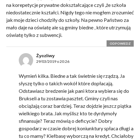
na korepetycje prywatne dokształcające czyli ,że szkoła
niedostatecznie kształci. Nigdy tego nie mogłem zrozumieć
jak moje dzieci chodziły do szkoły. Na pewno Państwo za
mało daje na oświatę ale są gminy biedne , które utrzymują
oświatę tylko z subwencji.
ODPOWIEDZ
Życzliwy
29/03/2019 o 20:26
Wymień kilka. Biedne a tak świetnie się rządzą. Ja
słyszę tylko o takich wokół które dopłacają.
Odstawiasz bredzenie jak pani ktora wybiera się do
Brukseli a tu zostawia pasztet. Gminy czyli nas
obciążają coraz bardziej. Teraz dojdzie jeszcz piątka
wielkiego brata. Jak myślisz kto te dyrdymoły
sfinansuje? Teraz mówią o deficycie? Dobry
gospodarz w czasie dobrej koniunktury spłaca długi a
tu co mamy? Kiełbasę wyborczą na kredyt. Chciałoby