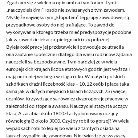
Zgadzam się z wieloma opiniami na tym forum. Tymi
„nauczycielskimi” i osób nie zwiazanych z tym zawodem.
Myślę że największym „kłopotem” tej grupy zawodowej są
przypadkowe osoby do niej trafiające. To zawód do
wykonywania ktorego trzeba mieć predyspozycje podobne
jak w zawodzie lekarza, pielegniarki czy położnej.
Bylejakość pracy jej przdstawicieli powoduje ze utraciła
ona zaufanie społeczne i dlatego dla wielu rodziców żądania
nauczcieli są bezpodstawne. Tym bardziej że w wielu
europejskich krajach liczba etatowych godzin jest wyższa i
mają oni mniej wolnego w ciągu roku. W małych polskich
szkółkach drażni liczebność klas – 10, 12 osób i płaca taka
sama jak w dużych miejskich klasach liczących 25 i więcej
uczniów. Krzywdzące są również dysproporcje płacowe w
zależności od stopnia awansu. Nauczyciel stażysta uczący
klasę A zarabia około 1800zł a dyplomowany uczący
równoległą B około 3000. Czyżby robił to gorzej? W wielu
wypadkach robi to lepiej bo wielu z tamtych osiada na
laurach wypaliło się zawodowo. Nie twierdzę że wszyscy.