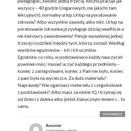
pedagogiki, zwolnić jedną trzecią. Reszta pracuje jak
wszyscy – 40 godzin (zegarowych, nie jakichś tam
lekcyjnych), normalny urlop.Urlop na poratowanie
zdrowia? Albo wszystkie zawody, albo nikt. Urlop na
poratowanie zdrowiea przysługuje dzisiaj wuefiście a
nie kierowcy zawodowemu! Pensje wywalonej jednej
trzecej rozdzileić między tych, którzy zostali. Według
wyników egazminów – ich i ich uczniów.
Egzaminy co roku, w podstawówce każdy nauczyciel
powinien móc/ musieć uczyć każdego przedmiotu –
koniec z zastępstwami, koniec z Pani nie było, koniec
z pani była na wycieczce. Za dużo materiału?
Naprawdę? Nie ogarniasz materiału z czegokolwiek
z podstawówki? Albo masz za niskie IQ i trzymaj się
od dzieci z daleka albo jesteś klasycznym leniem i… to
samo.
ODPOWIEDZ
Anonim
27/03/2019 o 08:58