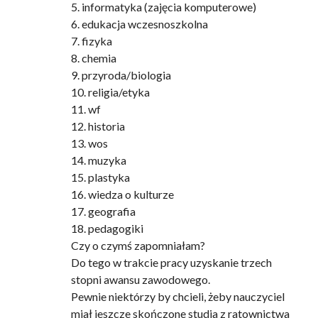
5. informatyka (zajęcia komputerowe)
6. edukacja wczesnoszkolna
7. fizyka
8. chemia
9. przyroda/biologia
10. religia/etyka
11. wf
12. historia
13. wos
14. muzyka
15. plastyka
16. wiedza o kulturze
17. geografia
18. pedagogiki
Czy o czymś zapomniałam?
Do tego w trakcie pracy uzyskanie trzech
stopni awansu zawodowego.
Pewnie niektórzy by chcieli, żeby nauczyciel
miał jeszcze skończone studia z ratownictwa