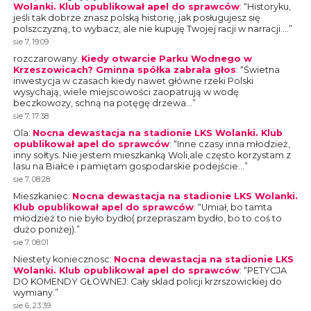
Wolanki. Klub opublikował apel do sprawców
: “
Historyku,
jeśli tak dobrze znasz polską historię, jak posługujesz się
polszczyzną, to wybacz, ale nie kupuję Twojej racji w narracji.…
”
sie 7, 19:09
rozczarowany
:
Kiedy otwarcie Parku Wodnego w
Krzeszowicach? Gminna spółka zabrała głos
: “
Świetna
inwestycja w czasach kiedy nawet główne rzeki Polski
wysychają, wiele miejscowości zaopatrują w wodę
beczkowozy, schną na potęgę drzewa…
”
sie 7, 17:38
Ola
:
Nocna dewastacja na stadionie LKS Wolanki. Klub
opublikował apel do sprawców
: “
Inne czasy inna młodzież,
inny sołtys. Nie jestem mieszkanką Woli,ale często korzystam z
lasu na Białce i pamiętam gospodarskie podejście…
”
sie 7, 08:28
Mieszkaniec
:
Nocna dewastacja na stadionie LKS Wolanki.
Klub opublikował apel do sprawców
: “
Umiał, bo tamta
młodzież to nie było bydło( przepraszam bydło, bo to coś to
dużo poniżej).
”
sie 7, 08:01
Niestety koniecznosc
:
Nocna dewastacja na stadionie LKS
Wolanki. Klub opublikował apel do sprawców
: “
PETYCJA
DO KOMENDY GŁOWNEJ: Cały sklad policji krzrszowickiej do
wymiany.
”
sie 6, 23:39