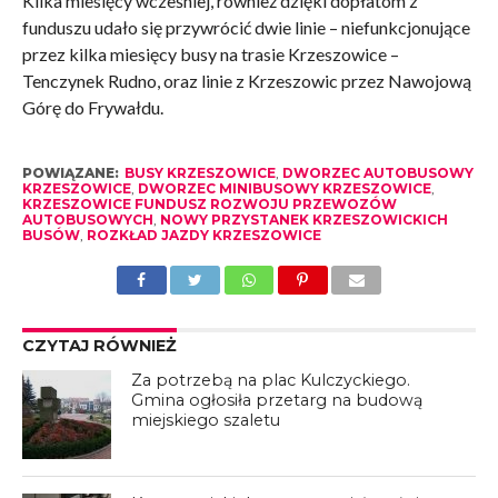
Kilka miesięcy wcześniej, również dzięki dopłatom z
funduszu udało się przywrócić dwie linie – niefunkcjonujące
przez kilka miesięcy busy na trasie Krzeszowice –
Tenczynek Rudno, oraz linie z Krzeszowic przez Nawojową
Górę do Frywałdu.
POWIĄZANE:
BUSY KRZESZOWICE
,
DWORZEC AUTOBUSOWY
KRZESZOWICE
,
DWORZEC MINIBUSOWY KRZESZOWICE
,
KRZESZOWICE FUNDUSZ ROZWOJU PRZEWOZÓW
AUTOBUSOWYCH
,
NOWY PRZYSTANEK KRZESZOWICKICH
BUSÓW
,
ROZKŁAD JAZDY KRZESZOWICE
CZYTAJ RÓWNIEŻ
Za potrzebą na plac Kulczyckiego.
Gmina ogłosiła przetarg na budową
miejskiego szaletu