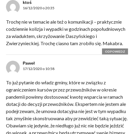
ktoś
16/12/2020 o 20:35
Trochę nie w temacie ale też o komunikacji – praktycznie
codziennie kolizja i wypadki w godzinach popołudniowych
za wiaduktem, skrzyżowanie Daszyńskiego i
Zwierzynieckiej. Trochę ciasno tam zrobiło się. Makabra.
ODPOWIEDZ
Paweł
17/12/2020 o 10:58
To już pytanie do władz gminy, które w związku z
ograniczeniem kursów przez przewoźników w okresie
pandemii powinny dostosować kwotę wsparcia w ramach
dotacji do decyzji przewoźników. Ekspertem nie jestem ale
podejrzewam, że umowa dotacyjna nie jest w tym wypadku
tak zmyślnie skonstruowana aby przewidzieć taką sytuację.
Obawiam się jedynie, że niedługo już nic nie będzie jeździć
do wiosek, a przewoźnicy będą utrzymywać swoje biznesy