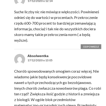
17/12/2020 o 12:14
Suche liczby nic nie mówiące większości. Powinieneś
odnieś się do wartości w procentach. Przekroczenie
rzędu 600-700 procent to bardziej przemawiającą
informacja, chociaż i tak nie do wszystkich dociera
skoro mamy takie przekroczenia norm ( a będą
wyższe).
ODPOWIEDZ
Absolwentka
17/12/2020 o 13:05
Chorób spowodowanych smogiem coraz więcej. Nie
wiadomo jakie będą konsekwencje pocovidowe
nawet u tych przechodzących go bezobjawowo.
Innych chorób zwłaszcza nowotworów plaga. Co robi
ten rząd? Zwiększa ilość godzin z historii a zmniejsza
z biologii. W ogóle blok przedmiotów
matematyczno-przyrodniczych olewa. Przedmioty