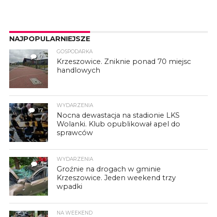
NAJPOPULARNIEJSZE
GOSPODARKA
7
Krzeszowice. Zniknie ponad 70 miejsc
handlowych
WYDARZENIA
17
Nocna dewastacja na stadionie LKS
Wolanki. Klub opublikował apel do
sprawców
WYDARZENIA
3
Groźnie na drogach w gminie
Krzeszowice. Jeden weekend trzy
wpadki
NA WEEKEND