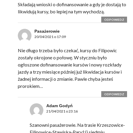
Składają wnioski o dofinansowanie a gdy je dostają to
likwidują kursy, bo lepiej na tym wychodzą.
ODPOWIEDZ
Pasażerowie
20/04/2021 o 17:09
Nie długo trzeba było czekać, kursy do Filipowic
zostały okrojone o połowę. W styczniu było
ogłoszone dofinansowanie kursów i nowy rozkłady
jazdy a trzy miesiące później już likwidacja kursów i
żadnej informacji o zmianie. Pawle chyba jesteś
prorokiem…
ODPOWIEDZ
Adam Godyń
21/04/2021 o 23:16
Szanowni pasażerowie. Na trasie Krzeszowice-
Filipowice-Stawiska-Paryż (i siedmiu