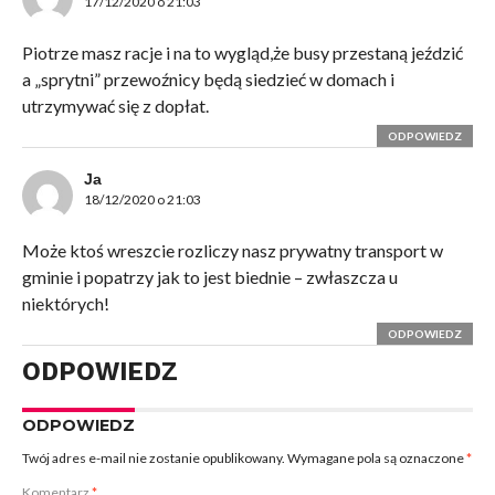
17/12/2020 o 21:03
Piotrze masz racje i na to wygląd,że busy przestaną jeździć
a „sprytni” przewoźnicy będą siedzieć w domach i
utrzymywać się z dopłat.
ODPOWIEDZ
Ja
18/12/2020 o 21:03
Może ktoś wreszcie rozliczy nasz prywatny transport w
gminie i popatrzy jak to jest biednie – zwłaszcza u
niektórych!
ODPOWIEDZ
ODPOWIEDZ
ODPOWIEDZ
Twój adres e-mail nie zostanie opublikowany.
Wymagane pola są oznaczone
*
Komentarz
*