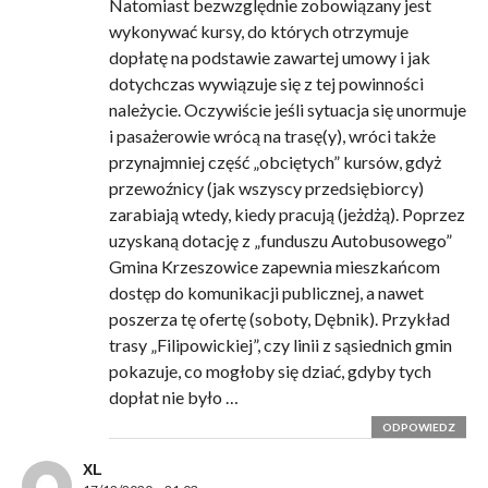
Natomiast bezwzględnie zobowiązany jest
wykonywać kursy, do których otrzymuje
dopłatę na podstawie zawartej umowy i jak
dotychczas wywiązuje się z tej powinności
należycie. Oczywiście jeśli sytuacja się unormuje
i pasażerowie wrócą na trasę(y), wróci także
przynajmniej część „obciętych” kursów, gdyż
przewoźnicy (jak wszyscy przedsiębiorcy)
zarabiają wtedy, kiedy pracują (jeżdżą). Poprzez
uzyskaną dotację z „funduszu Autobusowego”
Gmina Krzeszowice zapewnia mieszkańcom
dostęp do komunikacji publicznej, a nawet
poszerza tę ofertę (soboty, Dębnik). Przykład
trasy „Filipowickiej”, czy linii z sąsiednich gmin
pokazuje, co mogłoby się dziać, gdyby tych
dopłat nie było …
ODPOWIEDZ
XL