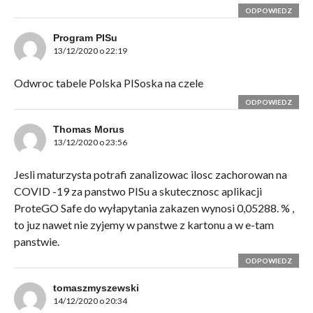
ODPOWIEDZ
Program PISu
13/12/2020 o 22:19
Odwroc tabele Polska PISoska na czele
ODPOWIEDZ
Thomas Morus
13/12/2020 o 23:56
Jesli maturzysta potrafi zanalizowac ilosc zachorowan na
COVID -19 za panstwo PISu a skutecznosc aplikacji
ProteGO Safe do wyłapytania zakazen wynosi 0,05288. % ,
to juz nawet nie zyjemy w panstwe z kartonu a w e-tam
panstwie.
ODPOWIEDZ
tomaszmyszewski
14/12/2020 o 20:34