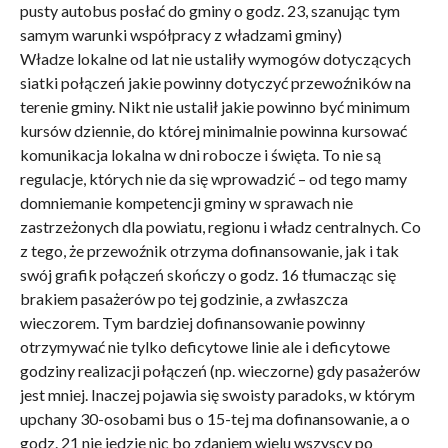
pusty autobus posłać do gminy o godz. 23, szanując tym
samym warunki współpracy z władzami gminy)
Władze lokalne od lat nie ustaliły wymogów dotyczących
siatki połączeń jakie powinny dotyczyć przewoźników na
terenie gminy. Nikt nie ustalił jakie powinno być minimum
kursów dziennie, do której minimalnie powinna kursować
komunikacja lokalna w dni robocze i święta. To nie są
regulacje, których nie da się wprowadzić – od tego mamy
domniemanie kompetencji gminy w sprawach nie
zastrzeżonych dla powiatu, regionu i władz centralnych. Co
z tego, że przewoźnik otrzyma dofinansowanie, jak i tak
swój grafik połączeń skończy o godz. 16 tłumacząc się
brakiem pasażerów po tej godzinie, a zwłaszcza
wieczorem. Tym bardziej dofinansowanie powinny
otrzymywać nie tylko deficytowe linie ale i deficytowe
godziny realizacji połączeń (np. wieczorne) gdy pasażerów
jest mniej. Inaczej pojawia się swoisty paradoks, w którym
upchany 30-osobami bus o 15-tej ma dofinansowanie, a o
godz. 21 nie jedzie nic bo zdaniem wielu wszyscy po