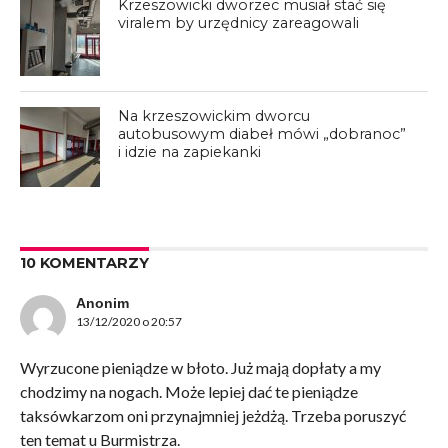
Krzeszowicki dworzec musiał stać się
viralem by urzędnicy zareagowali
Na krzeszowickim dworcu
autobusowym diabeł mówi „dobranoc”
i idzie na zapiekanki
10 KOMENTARZY
Anonim
13/12/2020 o 20:57
Wyrzucone pieniądze w błoto. Już mają dopłaty a my
chodzimy na nogach. Może lepiej dać te pieniądze
taksówkarzom oni przynajmniej jeżdżą. Trzeba poruszyć
ten temat u Burmistrza.