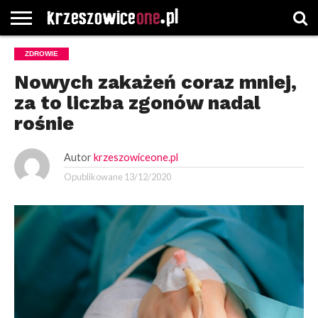
STRONA
ZDROWIE
GŁÓWNA
WYBORY
WYBIERZ
ROZKŁADY
GREGORCZYK
KONTAKT
SAMORZĄDOWE
KATEGORIE
JAZDY
WATCH
Nowych zakażeń coraz mniej,
za to liczba zgonów nadal
rośnie
Autor
krzeszowiceone.pl
Opublikowane
13/12/2020