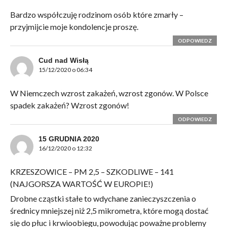
Bardzo współczuję rodzinom osób które zmarły –
przyjmijcie moje kondolencje proszę.
ODPOWIEDZ
Cud nad Wisłą
15/12/2020 o 06:34
W Niemczech wzrost zakażeń, wzrost zgonów. W Polsce
spadek zakażeń? Wzrost zgonów!
ODPOWIEDZ
15 GRUDNIA 2020
16/12/2020 o 12:32
KRZESZOWICE – PM 2,5 – SZKODLIWE – 141
(NAJGORSZA WARTOŚĆ W EUROPIE!)
Drobne cząstki stałe to wdychane zanieczyszczenia o
średnicy mniejszej niż 2,5 mikrometra, które mogą dostać
się do płuc i krwioobiegu, powodując poważne problemy