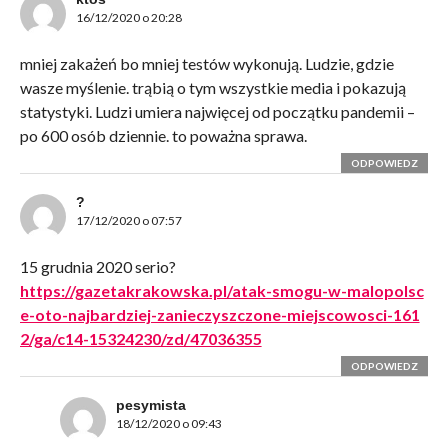
16/12/2020 o 20:28
mniej zakażeń bo mniej testów wykonują. Ludzie, gdzie
wasze myślenie. trąbią o tym wszystkie media i pokazują
statystyki. Ludzi umiera najwięcej od początku pandemii –
po 600 osób dziennie. to poważna sprawa.
ODPOWIEDZ
?
17/12/2020 o 07:57
15 grudnia 2020 serio?
https://gazetakrakowska.pl/atak-smogu-w-malopolsc
e-oto-najbardziej-zanieczyszczone-miejscowosci-161
2/ga/c14-15324230/zd/47036355
ODPOWIEDZ
pesymista
18/12/2020 o 09:43