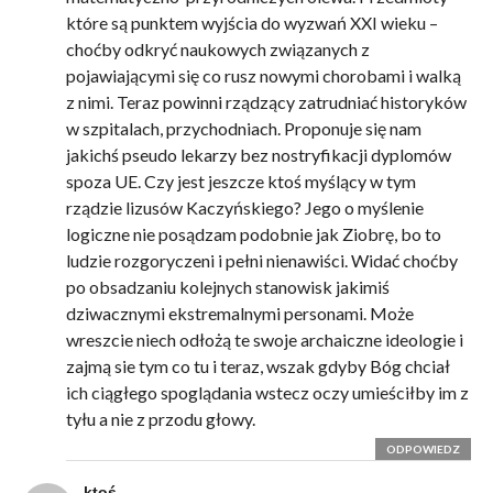
które są punktem wyjścia do wyzwań XXI wieku –
choćby odkryć naukowych związanych z
pojawiającymi się co rusz nowymi chorobami i walką
z nimi. Teraz powinni rządzący zatrudniać historyków
w szpitalach, przychodniach. Proponuje się nam
jakichś pseudo lekarzy bez nostryfikacji dyplomów
spoza UE. Czy jest jeszcze ktoś myślący w tym
rządzie lizusów Kaczyńskiego? Jego o myślenie
logiczne nie posądzam podobnie jak Ziobrę, bo to
ludzie rozgoryczeni i pełni nienawiści. Widać choćby
po obsadzaniu kolejnych stanowisk jakimiś
dziwacznymi ekstremalnymi personami. Może
wreszcie niech odłożą te swoje archaiczne ideologie i
zajmą sie tym co tu i teraz, wszak gdyby Bóg chciał
ich ciągłego spoglądania wstecz oczy umieściłby im z
tyłu a nie z przodu głowy.
ODPOWIEDZ
ktoś