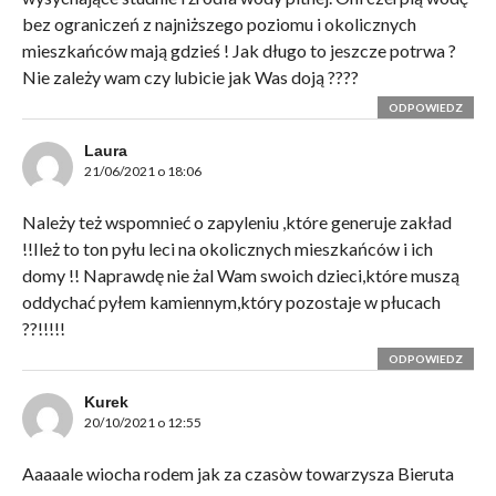
bez ograniczeń z najniższego poziomu i okolicznych
mieszkańców mają gdzieś ! Jak długo to jeszcze potrwa ?
Nie zależy wam czy lubicie jak Was doją ????
ODPOWIEDZ
Laura
21/06/2021 o 18:06
Należy też wspomnieć o zapyleniu ,które generuje zakład
!!Ileż to ton pyłu leci na okolicznych mieszkańców i ich
domy !! Naprawdę nie żal Wam swoich dzieci,które muszą
oddychać pyłem kamiennym,który pozostaje w płucach
??!!!!!
ODPOWIEDZ
Kurek
20/10/2021 o 12:55
Aaaaale wiocha rodem jak za czasòw towarzysza Bieruta