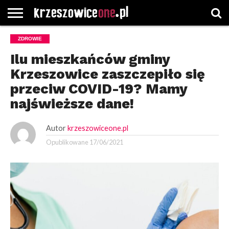
STRONA
ZDROWIE
GŁÓWNA
WYBORY
WYBIERZ
ROZKŁADY
GREGORCZYK
KONTAKT
SAMORZĄDOWE
KATEGORIE
JAZDY
WATCH
Ilu mieszkańców gminy
Krzeszowice zaszczepiło się
przeciw COVID-19? Mamy
najświeższe dane!
Autor
krzeszowiceone.pl
Opublikowane
17/06/2021