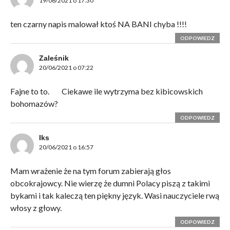
19/06/2021 o 17:30
ten czarny napis malował ktoś NA BANI chyba !!!!
ODPOWIEDZ
Zaleśnik
20/06/2021 o 07:22
Fajne to to.
Ciekawe ile wytrzyma bez kibicowskich
bohomazów?
ODPOWIEDZ
Iks
20/06/2021 o 16:57
Mam wrażenie że na tym forum zabierają głos
obcokrajowcy. Nie wierzę że dumni Polacy piszą z takimi
bykami i tak kaleczą ten piękny język. Wasi nauczyciele rwą
włosy z głowy.
ODPOWIEDZ