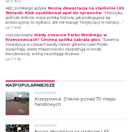
sie 9, 06:22
ABC polskiego języka
:
Nocna dewastacja na stadionie LKS
Wolanki. Klub opublikował apel do sprawców
: “
Historyku,
jeśli tak dobrze znasz polską historię, jak posługujesz się
polszczyzną, to wybacz, ale nie kupuję Twojej racji w narracji.…
”
sie 7, 19:09
rozczarowany
:
Kiedy otwarcie Parku Wodnego w
Krzeszowicach? Gminna spółka zabrała głos
: “
Świetna
inwestycja w czasach kiedy nawet główne rzeki Polski
wysychają, wiele miejscowości zaopatrują w wodę
beczkowozy, schną na potęgę drzewa…
”
sie 7, 17:38
NAJPOPULARNIEJSZE
GOSPODARKA
7
Krzeszowice. Zniknie ponad 70 miejsc
handlowych
WYDARZENIA
17
Nocna dewastacja na stadionie LKS