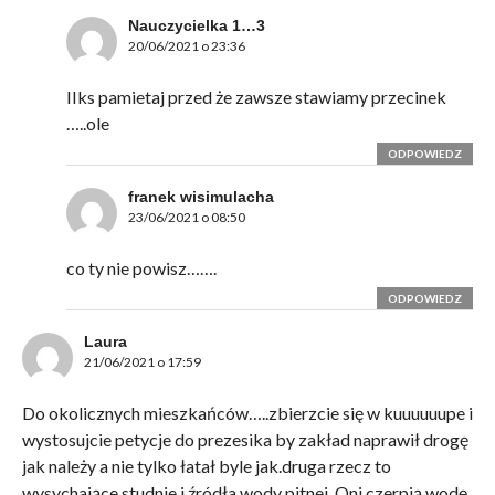
Nauczycielka 1…3
20/06/2021 o 23:36
IIks pamietaj przed że zawsze stawiamy przecinek
…..ole
ODPOWIEDZ
franek wisimulacha
23/06/2021 o 08:50
co ty nie powisz…….
ODPOWIEDZ
Laura
21/06/2021 o 17:59
Do okolicznych mieszkańców…..zbierzcie się w kuuuuuupe i
wystosujcie petycje do prezesika by zakład naprawił drogę
jak należy a nie tylko łatał byle jak.druga rzecz to
wysychające studnie i źródła wody pitnej. Oni czerpią wodę