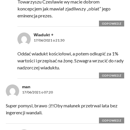
Towarzyszu Czesławie wy macie dobrom
koncepcjem jak mawiał zjadliwszy „obiat” jego
eminencja prezes.
ODPOWIEDZ
Wiadukt +
17/06/2021 o 21:30
Oddać wiadukt kościołowi, a potem odkupić za 1%
wartości i przepisać na żonę. Szwagra wrzucić do rady
nadzorczej wiaduktu.
ODPOWIEDZ
man
17/06/2021 o 07:20
Super pomysl, brawo :)!!Oby malunek przetrwal lata bez
ingerencji wandali.
ODPOWIEDZ