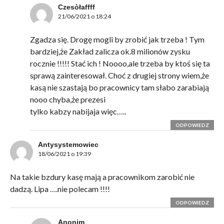
Czesòłaffff
21/06/2021 o 18:24
Zgadza się. Drogę mogli by zrobić jak trzeba ! Tym
bardziej,że Zakład zalicza ok.8 milionów zysku
rocznie !!!!! Stać ich ! Noooo,ale trzeba by ktoś się ta
sprawą zainteresował. Choć z drugiej strony wiem,że
kasą nie szastają bo pracownicy tam słabo zarabiają
nooo chyba,że prezesi
tylko kabzy nabijaja więc…..
ODPOWIEDZ
Antysystemowiec
18/06/2021 o 19:39
Na takie bzdury kasę mają a pracownikom zarobić nie
dadzą. Lipa ….nie polecam !!!!
ODPOWIEDZ
Anonim