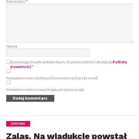
Komentarz
*
Nazwa
Zaznaczając to pole potwierdzam, że przeczytałem i akceptuję
Politykę
prywatności
*
Powiadom mnie o kolejnych komentarzach przez email.
Powiadom mnie o nowych wpisach przez email.
ZDROWIE
Zalas. Na wiadukcie powstał