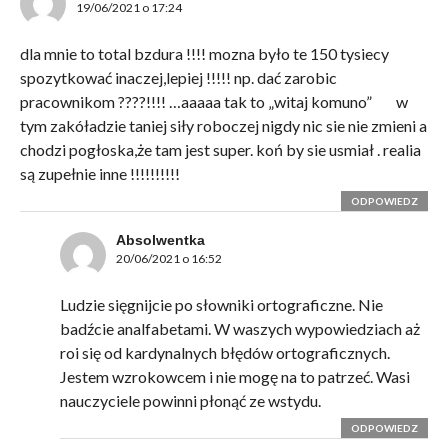
19/06/2021 o 17:24
dla mnie to total bzdura !!!! mozna było te 150 tysiecy
spozytkować inaczej,lepiej !!!!! np. dać zarobic
pracownikom ????!!!! …aaaaa tak to „witaj komuno”
w
tym zakóładzie taniej siły roboczej nigdy nic sie nie zmieni a
chodzi pogłoska,że tam jest super. koń by sie usmiał . realia
są zupełnie inne !!!!!!!!!!
ODPOWIEDZ
Absolwentka
20/06/2021 o 16:52
Ludzie sięgnijcie po słowniki ortograficzne. Nie
badźcie analfabetami. W waszych wypowiedziach aż
roi się od kardynalnych błędów ortograficznych.
Jestem wzrokowcem i nie mogę na to patrzeć. Wasi
nauczyciele powinni płonąć ze wstydu.
ODPOWIEDZ