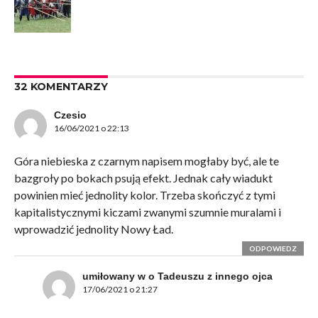
32 KOMENTARZY
Czesio
16/06/2021 o 22:13
Góra niebieska z czarnym napisem mogłaby być, ale te
bazgroły po bokach psują efekt. Jednak cały wiadukt
powinien mieć jednolity kolor. Trzeba skończyć z tymi
kapitalistycznymi kiczami zwanymi szumnie muralami i
wprowadzić jednolity Nowy Ład.
ODPOWIEDZ
umiłowany w o Tadeuszu z innego ojca
17/06/2021 o 21:27