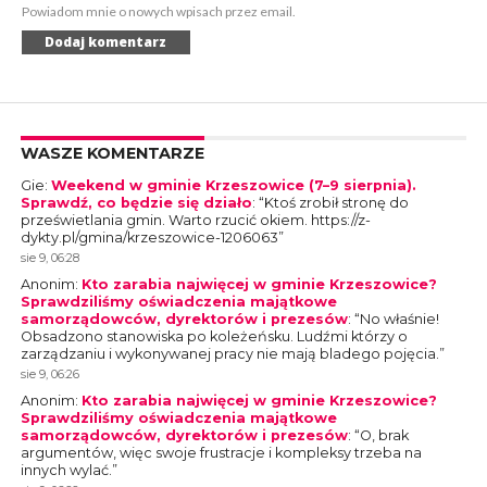
Powiadom mnie o nowych wpisach przez email.
WASZE KOMENTARZE
Gie
:
Weekend w gminie Krzeszowice (7–9 sierpnia).
Sprawdź, co będzie się działo
: “
Ktoś zrobił stronę do
prześwietlania gmin. Warto rzucić okiem. https://z-
dykty.pl/gmina/krzeszowice-1206063
”
sie 9, 06:28
Anonim
:
Kto zarabia najwięcej w gminie Krzeszowice?
Sprawdziliśmy oświadczenia majątkowe
samorządowców, dyrektorów i prezesów
: “
No właśnie!
Obsadzono stanowiska po koleżeńsku. Ludźmi którzy o
zarządzaniu i wykonywanej pracy nie mają bladego pojęcia.
”
sie 9, 06:26
Anonim
:
Kto zarabia najwięcej w gminie Krzeszowice?
Sprawdziliśmy oświadczenia majątkowe
samorządowców, dyrektorów i prezesów
: “
O, brak
argumentów, więc swoje frustracje i kompleksy trzeba na
innych wylać.
”