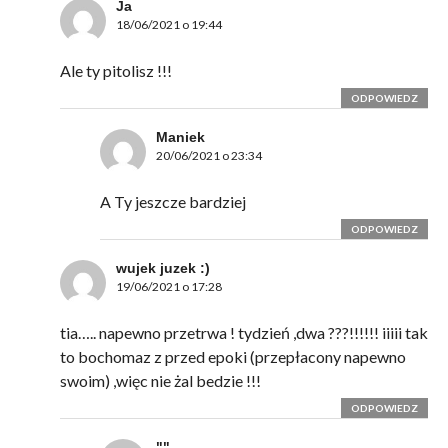
Ja
18/06/2021 o 19:44
Ale ty pitolisz !!!
ODPOWIEDZ
Maniek
20/06/2021 o 23:34
A Ty jeszcze bardziej
ODPOWIEDZ
wujek juzek :)
19/06/2021 o 17:28
tia….. napewno przetrwa ! tydzień ,dwa ???!!!!!! iiiii tak
to bochomaz z przed epoki (przepłacony napewno
swoim) ,więc nie żal bedzie !!!
ODPOWIEDZ
""