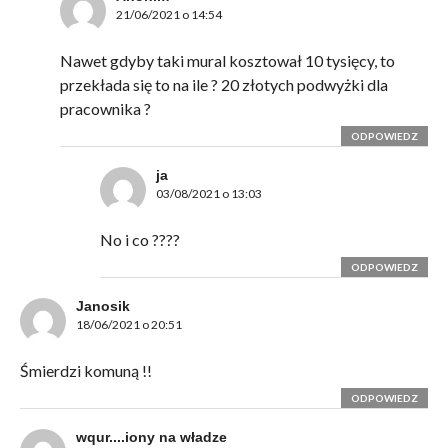
21/06/2021 o 14:54
Nawet gdyby taki mural kosztował 10 tysięcy, to
przekłada się to na ile ? 20 złotych podwyżki dla
pracownika ?
ODPOWIEDZ
ja
03/08/2021 o 13:03
No i co ????
ODPOWIEDZ
Janosik
18/06/2021 o 20:51
Śmierdzi komuną !!
ODPOWIEDZ
wqur....iony na władze