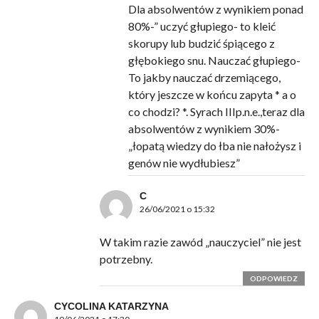
Dla absolwentów z wynikiem ponad
80%-” uczyć głupiego- to kleić
skorupy lub budzić śpiącego z
głębokiego snu. Nauczać głupiego-
To jakby nauczać drzemiącego,
który jeszcze w końcu zapyta * a o
co chodzi? *. Syrach IIIp.n.e.,teraz dla
absolwentów z wynikiem 30%-
„łopatą wiedzy do łba nie nałożysz i
genów nie wydłubiesz”
C
26/06/2021 o 15:32
W takim razie zawód „nauczyciel” nie jest
potrzebny.
ODPOWIEDZ
CYCOLINA KATARZYNA