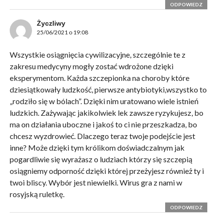
ODPOWIEDZ
Życzliwy
25/06/2021 o 19:08
Wszystkie osiągnięcia cywilizacyjne, szczególnie te z
zakresu medycyny mogły zostać wdrożone dzięki
eksperymentom. Każda szczepionka na choroby które
dziesiątkowały ludzkość, pierwsze antybiotyki,wszystko to
„rodziło się w bólach”. Dzięki nim uratowano wiele istnień
ludzkich. Zażywając jakikolwiek lek zawsze ryzykujesz, bo
ma on działania uboczne i jakoś to ci nie przeszkadza, bo
chcesz wyzdrowieć. Dlaczego teraz twoje podejście jest
inne? Może dzięki tym królikom doświadczalnym jak
pogardliwie się wyrażasz o ludziach którzy się szczepią
osiągniemy odporność dzięki której przeżyjesz również ty i
twoi bliscy. Wybór jest niewielki. Wirus gra z nami w
rosyjską ruletkę.
ODPOWIEDZ