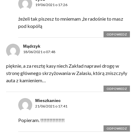
19/06/2021 o 17:26
żeżeli tak piszesz to mniemam ,że radośnie to masz
pod kopółą
ODPOWIEDZ
Mądrzyk
18/06/2021 o 07:48
pięknie, a za resztę kasy niech Zakład naprawi drogę w
stronę głównego skrzyżowania w Zalasiu, którą zniszczyły
auta z kamieniem…
ODPOWIEDZ
Mieszkaniec
21/06/2021 o 17:41
Popieram. !!!!!!!!!!!!!!!!
ODPOWIEDZ