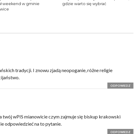
ł weekend w gminie
gdzie warto się wybrać
owice
kich tradycji. I znowu zjadą neopoganie, różne religie
cijaństwo.
ODPOWIEDZ
na twój wPIS mianowicie czym zajmuje się biskup krakowski
ie odpowiedzieć na to pytanie.
ODPOWIEDZ