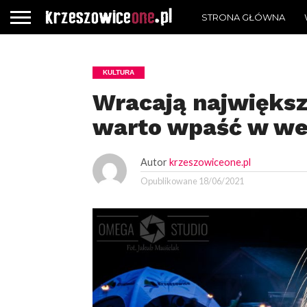
STRONA GŁÓWNA
KULTURA
Wracają największ
warto wpaść w w
Autor
krzeszowiceone.pl
Opublikowane
18/06/2021