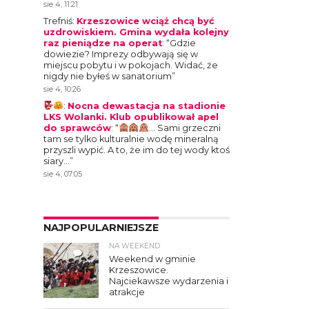
sie 4, 11:21
Trefniś
:
Krzeszowice wciąż chcą być
uzdrowiskiem. Gmina wydała kolejny
raz pieniądze na operat
: “
Gdzie
dowiezie? Imprezy odbywają się w
miejscu pobytu i w pokojach. Widać, że
nigdy nie byłeś w sanatorium
”
sie 4, 10:26
:
Nocna dewastacja na stadionie
LKS Wolanki. Klub opublikował apel
do sprawców
: “
… Sami grzeczni
tam se tylko kulturalnie wodę mineralną
przyszli wypić. A to, że im do tej wody ktoś
siary…
”
sie 4, 07:05
NAJPOPULARNIEJSZE
NA WEEKEND
4
Weekend w gminie
Krzeszowice.
Najciekawsze wydarzenia i
atrakcje