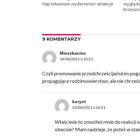
Najciekawsze wydarzenia i atrakcje
wygląda
Krzesz
9 KOMENTARZY
Mieszkaniec
18/06/2021 o 10:21
Czyli promowanie przedchrześcijańskim pogańs
propagujące rodzimowierstwo, ale nie chrześ
korynt
20/06/2021 o 16:21
Właściwie to zmusiłeś mnie do reakcji 
obecnie? Mam nadzieje, ze jesteś w stan