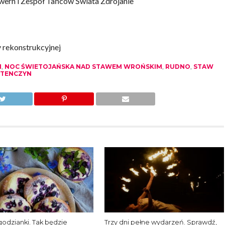
wern i Zespół Tańców Świata Zdrojanie
 rekonstrukcyjnej
N
,
NOC ŚWIETOJAŃSKA NAD STAWEM WROŃSKIM
,
RUDNO
,
STAW
 TENCZYN
agodzianki. Tak będzie
Trzy dni pełne wydarzeń. Sprawdź,