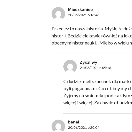
Mieszkaniec
20/06/2021 o 16:46
Przecież to nasza historia. Myślę że duż
historii. Będzie ciekawie również na lek
obecny minister nauki. „Mleko w wielu m
Życzliwy
21/06/2021 o 09:16
Ci ludzie mieli szacunek dla matki 
byli pogananami. Co robimy my ch
Żyjemy na śmietniku pod każdym 
więcej i więcej. Za chwilę obudzim
banał
20/06/2021 o 20:04