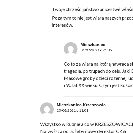
Twoje chrześcijaństwo unicestwił właśn
Poza tym to nie jest wiara naszych przod
interesów.
Mieszkaniec
01/07/2021 o 21:35
Co to za wiara na którą nawraca si
tragedia, po trupach do celu. Jaki
Masowe groby dzieci rdzennej lud
i 90 lat XX wieku. Czym jest kośc
Mieszkaniec Krzeszowic
20/06/2021 o 11:01
Wszystko w Rudnie a co w KRZESZOWICAC
Najwyższa pora, żeby nowy dyrektor CKiS