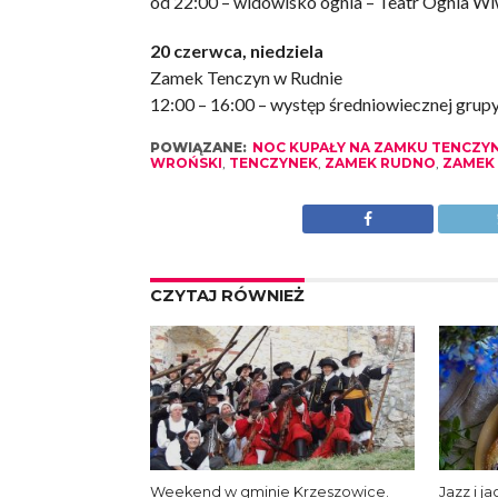
od 22:00 – widowisko ognia – Teatr Ognia Wi
20 czerwca, niedziela
Zamek Tenczyn w Rudnie
12:00 – 16:00 – występ średniowiecznej grupy
POWIĄZANE:
NOC KUPAŁY NA ZAMKU TENCZY
WROŃSKI
,
TENCZYNEK
,
ZAMEK RUDNO
,
ZAMEK
CZYTAJ RÓWNIEŻ
Weekend w gminie Krzeszowice.
Jazz i j