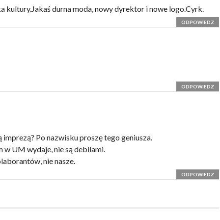
ka kultury.Jakaś durna moda, nowy dyrektor i nowe logo.Cyrk.
ODPOWIEDZ
ODPOWIEDZ
ą imprezą? Po nazwisku proszę tego geniusza.
 w UM wydaje, nie są debilami.
laborantów, nie nasze.
ODPOWIEDZ