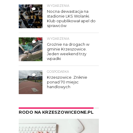
WYDARZENIA
7
Nocna dewastacja na
stadionie LKS Wolanki.
Klub opublikował apel do
sprawców
WYDARZENIA
3
Groźnie na drogach w
gminie Krzeszowice.
Jeden weekend trzy
wpadki
GOSPODARKA
3
Krzeszowice. Zniknie
ponad 70 miejsc
handlowych
RODO NA KRZESZOWICEONE.PL