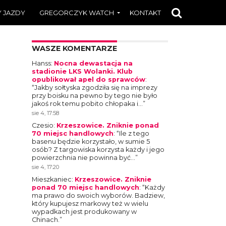
 JAZDY
GREGORCZYK WATCH
KONTAKT
WASZE KOMENTARZE
Hanss
:
Nocna dewastacja na
stadionie LKS Wolanki. Klub
opublikował apel do sprawców
:
“
Jakby sołtyska zgodziła się na imprezy
przy boisku na pewno by tego nie było
jakoś rok temu pobito chłopaka i…
”
sie 4, 17:58
Czesio
:
Krzeszowice. Zniknie ponad
70 miejsc handlowych
: “
Ile z tego
basenu będzie korzystało, w sumie 5
osób? Z targowiska korzysta każdy i jego
powierzchnia nie powinna być…
”
sie 4, 17:20
Mieszkaniec
:
Krzeszowice. Zniknie
ponad 70 miejsc handlowych
: “
Każdy
ma prawo do swoich wyborów. Badziew,
który kupujesz markowy też w wielu
wypadkach jest produkowany w
Chinach.
”