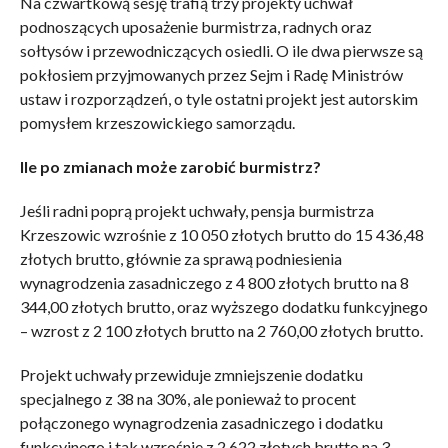
Na czwartkową sesję trafią trzy projekty uchwał
podnoszących uposażenie burmistrza, radnych oraz
sołtysów i przewodniczących osiedli. O ile dwa pierwsze są
pokłosiem przyjmowanych przez Sejm i Radę Ministrów
ustaw i rozporządzeń, o tyle ostatni projekt jest autorskim
pomysłem krzeszowickiego samorządu.
Ile po zmianach może zarobić burmistrz?
Jeśli radni poprą projekt uchwały, pensja burmistrza
Krzeszowic wzrośnie z 10 050 złotych brutto do 15 436,48
złotych brutto, głównie za sprawą podniesienia
wynagrodzenia zasadniczego z 4 800 złotych brutto na 8
344,00 złotych brutto, oraz wyższego dodatku funkcyjnego
– wzrost z 2 100 złotych brutto na 2 760,00 złotych brutto.
Projekt uchwały przewiduje zmniejszenie dodatku
specjalnego z 38 na 30%, ale ponieważ to procent
połączonego wynagrodzenia zasadniczego i dodatku
funkcyjnego i tak wzrośnie z 2 622 złotych brutto na 3