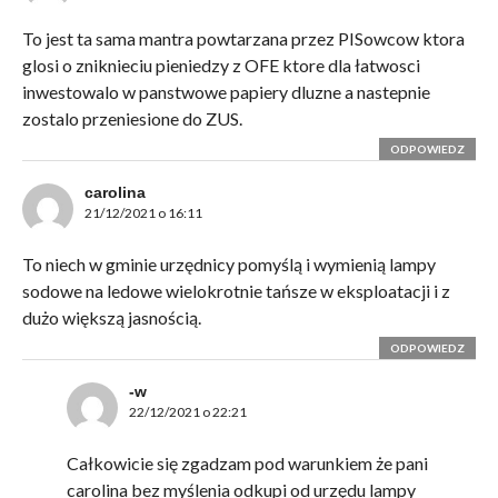
To jest ta sama mantra powtarzana przez PISowcow ktora
glosi o zniknieciu pieniedzy z OFE ktore dla łatwosci
inwestowalo w panstwowe papiery dluzne a nastepnie
zostalo przeniesione do ZUS.
ODPOWIEDZ
carolina
21/12/2021 o 16:11
To niech w gminie urzędnicy pomyślą i wymienią lampy
sodowe na ledowe wielokrotnie tańsze w eksploatacji i z
dużo większą jasnością.
ODPOWIEDZ
-w
22/12/2021 o 22:21
Całkowicie się zgadzam pod warunkiem że pani
carolina bez myślenia odkupi od urzędu lampy