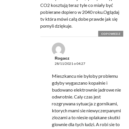
CO2 kosztują teraz tyle co miały być
pobierane dopiero w 2040 roku.Oglądaj
tv która mówi całą dobe prawde jak się
pomyli dziękuje.
ODPOWIEDZ
Rogacz
28/11/2021 o 04:27
Mieszkancu nie byloby problemu
gdyby wygaszano kopalnie i
budowano elektrownie jadrowe nie
odwrotnie. Caly czas jest
rozgrywana sytuacja z gornikami,
ktorych mami sie niewyczerpanymi
zlozami a to niesie oplakane skutki
glownie dla tych ludzi. A robi sie to