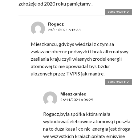
zdrożeje od 2020 roku pamiętamy .
ODPOWIEDZ
Rogacz
25/11/2021 o 15:33
Mieszkancu, gdybys wiedzial z czym sa
zwiazane obecne podwyzki i brak alternatywy
zasilania kraju czyli wlasnych zrodel energii
atomowej to nie opowiadał bys bzdur
ulozonych przez TVPIS jak mantre.
ODPOWIEDZ
Mieszkaniec
26/11/2021 o 06:29
Rogacz,była spółka która miała
wybudować eletrownie atomową i poszła
na to duża kasa i co nic ,energia jest droga
we wszystkich krajach,opłaty emisyjne