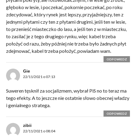
głęboko w lesie, i poczekać, pokornie poczekać, po roku
zdecydować, który rynek jest lepszy, przyjaźniejszy, ten z
jednymi płytami czy ten z płytami drugimi, jeśli ten w lesie,
to przenieść miasteczko do lasu, a jeśli ten z w miasteczku,
to zasilać je z tego drugiego rynku, więc kabel trzeba
położyć od razu, żeby później nie trzeba było żadnych płyt
zdejmować, kabel trzeba położyć, powiadam wam.
ODPOWIEDZ
Gie
22/11/2021 o 07:13
Suweren tęsknił za socjalizmem, wybrał PiS no to teraz ma
tego efekty. A to jeszcze nie ostatnie słowo obecnej władzy
i genialnego stratega.
ODPOWIEDZ
zibii
22/11/2021 o 08:04