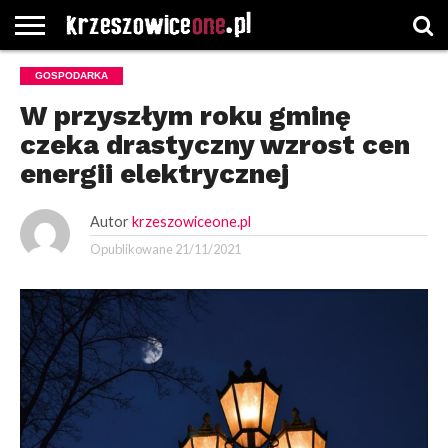
STRONA
GOSPODARKA
GŁÓWNA
WYBORY
WYBIERZ
ROZKŁADY
GREGORCZYK
KONTAKT
SAMORZĄDOWE
KATEGORIE
JAZDY
WATCH
W przyszłym roku gminę
czeka drastyczny wzrost cen
energii elektrycznej
Autor
krzeszowiceone.pl
Opublikowane
21/11/2021