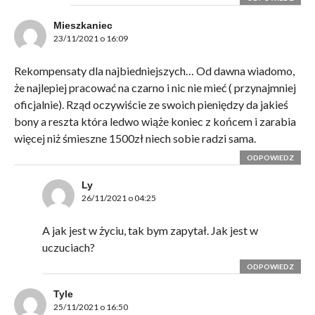
Mieszkaniec
23/11/2021 o 16:09
Rekompensaty dla najbiedniejszych… Od dawna wiadomo,
że najlepiej pracować na czarno i nic nie mieć ( przynajmniej
oficjalnie). Rząd oczywiście ze swoich pieniędzy da jakieś
bony a reszta która ledwo wiąże koniec z końcem i zarabia
więcej niż śmieszne 1500zł niech sobie radzi sama.
ODPOWIEDZ
Ly
26/11/2021 o 04:25
A jak jest w życiu, tak bym zapytał. Jak jest w
uczuciach?
ODPOWIEDZ
Tyle
25/11/2021 o 16:50