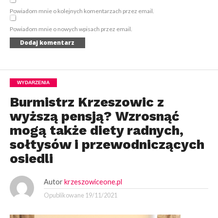
Powiadom mnie o kolejnych komentarzach przez email.
Powiadom mnie o nowych wpisach przez email.
WYDARZENIA
Burmistrz Krzeszowic z
wyższą pensją? Wzrosnąć
mogą także diety radnych,
sołtysów i przewodniczących
osiedli
Autor
krzeszowiceone.pl
Opublikowane
19/11/2021