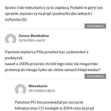
Spoko i tak mieszkańcy za to zapłacą. Podatki w górę i po
sprawie ,wystarczy na prąd i podwyżki dla radnych i
sołtysów:))))
ODPOWIEDZ
Zenon Bombalina
22/11/2021 o 16:15
Panstwo wyborcy PISu powinni byc zadowoleni z
podwyzek
nawet o 200% przeciez chcieli tego wiec nie moga miec
pretensji do nikogo tylko do siebie samych.Nieprawdaz?
ODPOWIEDZ
Mieszkanic
25/11/2021 o 06:21
Panstwo PO kto powiedział po szczycie
klimatycznyn CO bodajże w 2014 roku że prąd