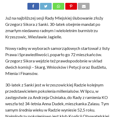
Już na najbliższej sesji Rady Miejskiej ślubowanie złoży
Grzegorz Sikora z Sanki. 30-latek obejmie mandat po
zmarłym niedawno radnym i wieloletnim burmistrzu
Krzeszowic, Wiesławie Jagielle.
Nowy radny w wyborach samorządowych startował z listy
Prawa i Sprawiedliwości, poparło go 72 mieszkańców.
Grzegorz Sikora wejdzie też prawdopodobnie w skład
dwóch komisji – Skarg, Wniosków i Petycji oraz Budżetu,
Mienia i Finansów.
30-latek z Sanki jest w krzeszowickiej Radzie kolejnym
przedstawicielem pokolenia millenialsów. W lipcu, w
zastępstwie za Andrzeja Osiniaka, do Rady z ramienia KO
weszła też 34-letnia Anna Dudek, mieszkanka Zalasu. Tym
samym średnia wieku w Radzie wyniesie 52,5 roku.
Najmłodszy pokoleniowo jest klub Koalicji Obywatelskiej