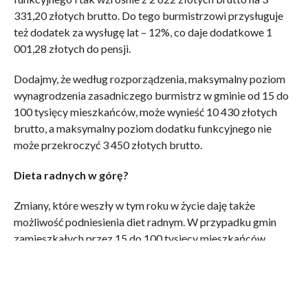
331,20 złotych brutto. Do tego burmistrzowi przysługuje
też dodatek za wysługę lat – 12%, co daje dodatkowe 1
001,28 złotych do pensji.
Dodajmy, że według rozporządzenia, maksymalny poziom
wynagrodzenia zasadniczego burmistrz w gminie od 15 do
100 tysięcy mieszkańców, może wynieść 10 430 złotych
brutto, a maksymalny poziom dodatku funkcyjnego nie
może przekroczyć 3 450 złotych brutto.
Dieta radnych w górę?
Zmiany, które weszły w tym roku w życie daję także
możliwość podniesienia diet radnym. W przypadku gmin
zamieszkałych przez 15 do 100 tysięcy mieszkańców
maksymalna wysokość diety nie może przekroczyć 3
220,95 złotych. Propozycja zawarta w projekcie uchwały
przewiduje, tak jak ma to miejsce w tej chwili, różne stawki
w zależności od pełnionej przez radnego funkcji.