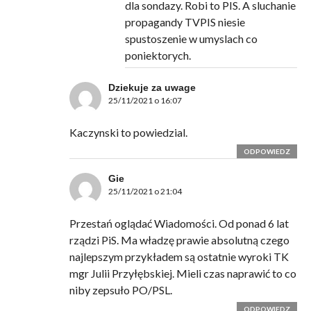
dla sondazy. Robi to PIS. A sluchanie
propagandy TVPIS niesie
spustoszenie w umyslach co
poniektorych.
Dziekuje za uwage
25/11/2021 o 16:07
Kaczynski to powiedzial.
ODPOWIEDZ
Gie
25/11/2021 o 21:04
Przestań oglądać Wiadomości. Od ponad 6 lat
rządzi PiS. Ma władzę prawie absolutną czego
najlepszym przykładem są ostatnie wyroki TK
mgr Julii Przyłębskiej. Mieli czas naprawić to co
niby zepsuło PO/PSL.
ODPOWIEDZ