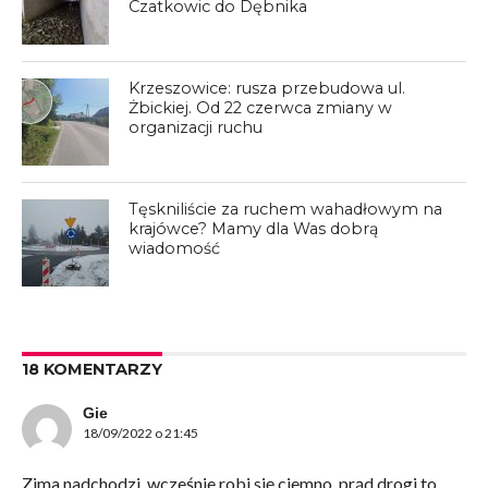
Czatkowic do Dębnika
Krzeszowice: rusza przebudowa ul.
Żbickiej. Od 22 czerwca zmiany w
organizacji ruchu
Tęskniliście za ruchem wahadłowym na
krajówce? Mamy dla Was dobrą
wiadomość
18 KOMENTARZY
Gie
18/09/2022 o 21:45
Zima nadchodzi, wcześnie robi się ciemno, prąd drogi to