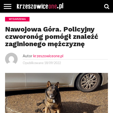
STRONA
WYDARZENIA
GŁÓWNA
WYBORY
WYBIERZ
ROZKŁADY
GREGORCZYK
KONTAKT
SAMORZĄDOWE
KATEGORIE
JAZDY
WATCH
Nawojowa Góra. Policyjny
czworonóg pomógł znaleźć
zaginionego mężczyznę
Autor
krzeszowiceone.pl
Opublikowane
18/09/2022