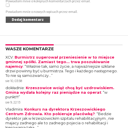
Powiadom mnie o kolejnych komentarzach przez email.
Powiadom mnie o nowych wpisach przez email.
WASZE KOMENTARZE
XCV
:
Burmistrz sugerował przeniesienie w to miejsce
gminnej spółki. Zamiast tego… trwa poszukiwanie
najemcy
: “
Właśnie tak, samo życie, a najważniejsze szklane
drzwi powinny być u burmistrza. Tego i każdego następnego.
To nie są samozwańczy…
”
sie 10, 03:58
dokładnie
:
Krzeszowice wciąż chcą być uzdrowiskiem.
Gmina wydała kolejny raz pieniądze na operat
: “
w
punkt!!!
”
sie 9, 22:13
Vladimira
:
Konkurs na dyrektora Krzeszowickiego
Centrum Zdrowia. Kto pokieruje placówką?
: “
Bedzie
dyrektor jak w krzeszowickim szpitalu rehabilitacyjnym , nie
majacy zadnego ale to zadnego pojecia o rehabilitacji i
kierowania taką…
”