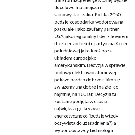
docelowo mocniejsza i
samowystarczalna. Polska 2050
będzie gospodarką wodorową na
pasku ale i jako zaufany partner
USA jako regionalny lider z lewarem
(bezpiecznikiem) opartym na Korei
południowej jako kimś poza
układem europejsko-
amerykańskim. Decyzja w sprawie
budowy elektrowni atomowej
pokaże bardzo dobrze z kim się
zwiążemy „na dobre i na złe” co
najmniej na 100 lat. Decyzja ta
zostanie podjęta w czasie
największego kryzysu
energetycznego (będzie wtedy
oczywista do uzasadnienia?) a
wybór dostawcy technologii