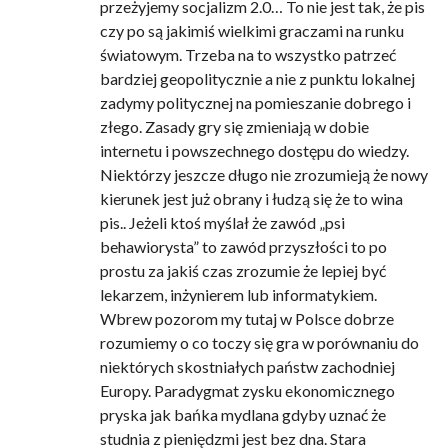
przeżyjemy socjalizm 2.0… To nie jest tak, że pis
czy po są jakimiś wielkimi graczami na runku
światowym. Trzeba na to wszystko patrzeć
bardziej geopolitycznie a nie z punktu lokalnej
zadymy politycznej na pomieszanie dobrego i
złego. Zasady gry się zmieniają w dobie
internetu i powszechnego dostępu do wiedzy.
Niektórzy jeszcze długo nie zrozumieją że nowy
kierunek jest już obrany i łudzą się że to wina
pis.. Jeżeli ktoś myślał że zawód „psi
behawiorysta” to zawód przyszłości to po
prostu za jakiś czas zrozumie że lepiej być
lekarzem, inżynierem lub informatykiem.
Wbrew pozorom my tutaj w Polsce dobrze
rozumiemy o co toczy się gra w porównaniu do
niektórych skostniałych państw zachodniej
Europy. Paradygmat zysku ekonomicznego
pryska jak bańka mydlana gdyby uznać że
studnia z pieniędzmi jest bez dna. Stara