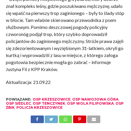
znał kompleks leśny, gdzie poszukiwano mężczyznę, udało
się wpaść na pierwszy trop zaginionego – były to ślady stóp
w błocie. Tam właśnie skierowano przewodnika z psem
służbowym. Pomimo deszczowej pogody policyjny
czworonóg podjął trop, który szybko doprowadził
policjantów do zaginionego mężczyzny. Stróże prawa zajęli
się zdezorientowanym i wyziębionym 31-latkiem, okryli go
kurtką i wyprowadzili z lasu w miejsce, z którego załoga
pogotowia bezpiecznie mogła go zabrać – informuje
Justyna Fil z KPP Kraków.
Aktualizacja: 21.09.22
POWIĄZANE:
OSP KRZESZOWICE
,
OSP NAWOJOWA GÓRA
,
OSP SIEDLEC
,
OSP TENCZYNEK
,
OSP WOLA FILIPOWSKA
,
OSP
ŻBIK
,
POLICJA KRZESZOWICE