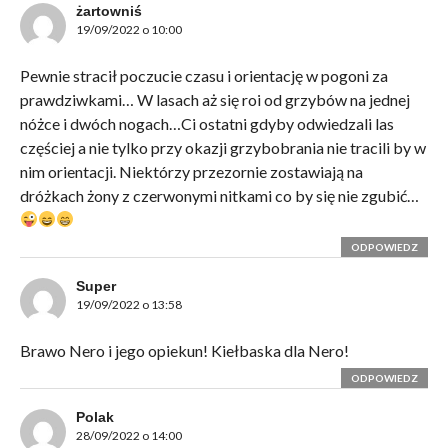
żartowniś
19/09/2022 o 10:00
Pewnie stracił poczucie czasu i orientację w pogoni za
prawdziwkami… W lasach aż się roi od grzybów na jednej
nóżce i dwóch nogach…Ci ostatni gdyby odwiedzali las
częściej a nie tylko przy okazji grzybobrania nie tracili by w
nim orientacji. Niektórzy przezornie zostawiają na
dróżkach żony z czerwonymi nitkami co by się nie zgubić…
ODPOWIEDZ
Super
19/09/2022 o 13:58
Brawo Nero i jego opiekun! Kiełbaska dla Nero!
ODPOWIEDZ
Polak
28/09/2022 o 14:00