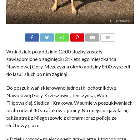
FOT. KRAKÓW112
KOMENTARZE
W niedzielę po godzinie 12:00 służby zostały
zawiadomione o zaginięciu 31-letniego mieszkańca
Nawojowej Góry. Mężczyzna około godziny 8:00 wyszedł
do lasu i słuch po nim zaginął.
Do poszukiwań skierowano jednostki ochotników z
Nawojowej Góry, Krzeszowic, Tenczynka, Woli
Filipowskiej, Siedlca i Krakowa. W sumie w poszukiwaniach
brało odział 40 strażaków z gminy. Na miejscu zjawiła się
także straż z Niegoszowic z dronami oraz policja ze
służbowy psem.
– Dzięki pomocy miejscowego grzybiarza, który dobrze