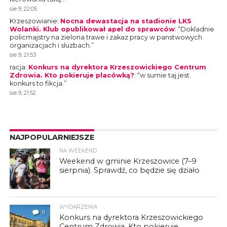
sie 9, 22:05
Krzeszowianie
:
Nocna dewastacja na stadionie LKS
Wolanki. Klub opublikował apel do sprawców
: “
Dokladnie
policmajstry na zielona trawe i zakaz pracy w panstwowych
organizacjach i sluzbach.
”
sie 9, 21:53
racja
:
Konkurs na dyrektora Krzeszowickiego Centrum
Zdrowia. Kto pokieruje placówką?
: “
w sumie taj jest.
konkurs to fikcja.
”
sie 9, 21:52
NAJPOPULARNIEJSZE
NA WEEKEND
1
Weekend w gminie Krzeszowice (7–9
sierpnia). Sprawdź, co będzie się działo
WYDARZENIA
9
Konkurs na dyrektora Krzeszowickiego
Centrum Zdrowia. Kto pokieruje