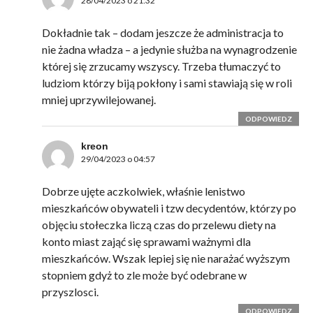
28/04/2023 o 21:32
Dokładnie tak – dodam jeszcze że administracja to
nie żadna władza – a jedynie służba na wynagrodzenie
której się zrzucamy wszyscy. Trzeba tłumaczyć to
ludziom którzy biją pokłony i sami stawiają się w roli
mniej uprzywilejowanej.
ODPOWIEDZ
kreon
29/04/2023 o 04:57
Dobrze ujęte aczkolwiek, właśnie lenistwo
mieszkańców obywateli i tzw decydentów, którzy po
objęciu stołeczka liczą czas do przelewu diety na
konto miast zająć się sprawami ważnymi dla
mieszkańców. Wszak lepiej się nie narażać wyższym
stopniem gdyż to zle może być odebrane w
przyszlosci.
ODPOWIEDZ