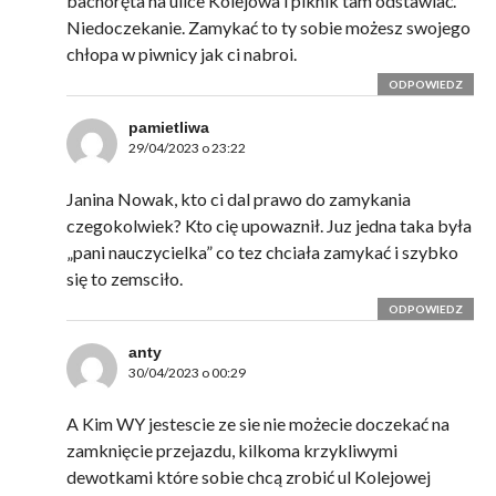
bachoręta na ulice Kolejowa i piknik tam odstawiać.
Niedoczekanie. Zamykać to ty sobie możesz swojego
chłopa w piwnicy jak ci nabroi.
ODPOWIEDZ
pamietliwa
29/04/2023 o 23:22
Janina Nowak, kto ci dal prawo do zamykania
czegokolwiek? Kto cię upowaznił. Juz jedna taka była
„pani nauczycielka” co tez chciała zamykać i szybko
się to zemsciło.
ODPOWIEDZ
anty
30/04/2023 o 00:29
A Kim WY jestescie ze sie nie możecie doczekać na
zamknięcie przejazdu, kilkoma krzykliwymi
dewotkami które sobie chcą zrobić ul Kolejowej