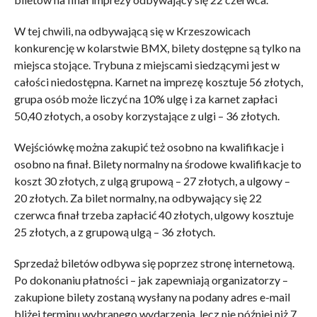
W tej chwili, na odbywającą się w Krzeszowicach
konkurencję w kolarstwie BMX, bilety dostępne są tylko na
miejsca stojące. Trybuna z miejscami siedzącymi jest w
całości niedostępna. Karnet na imprezę kosztuje 56 złotych,
grupa osób może liczyć na 10% ulgę i za karnet zapłaci
50,40 złotych, a osoby korzystające z ulgi – 36 złotych.
Wejściówkę można zakupić też osobno na kwalifikacje i
osobno na finał. Bilety normalny na środowe kwalifikacje to
koszt 30 złotych, z ulgą grupową – 27 złotych, a ulgowy –
20 złotych. Za bilet normalny, na odbywający się 22
czerwca finał trzeba zapłacić 40 złotych, ulgowy kosztuje
25 złotych, a z grupową ulgą – 36 złotych.
Sprzedaż biletów odbywa się poprzez stronę internetową.
Po dokonaniu płatności – jak zapewniają organizatorzy –
zakupione bilety zostaną wysłany na podany adres e-mail
bliżej terminu wybranego wydarzenia, lecz nie później niż 7