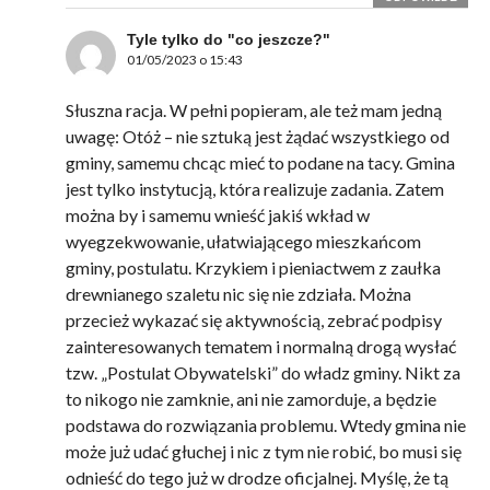
Tyle tylko do "co jeszcze?"
01/05/2023 o 15:43
Słuszna racja. W pełni popieram, ale też mam jedną
uwagę: Otóż – nie sztuką jest żądać wszystkiego od
gminy, samemu chcąc mieć to podane na tacy. Gmina
jest tylko instytucją, która realizuje zadania. Zatem
można by i samemu wnieść jakiś wkład w
wyegzekwowanie, ułatwiającego mieszkańcom
gminy, postulatu. Krzykiem i pieniactwem z zaułka
drewnianego szaletu nic się nie zdziała. Można
przecież wykazać się aktywnością, zebrać podpisy
zainteresowanych tematem i normalną drogą wysłać
tzw. „Postulat Obywatelski” do władz gminy. Nikt za
to nikogo nie zamknie, ani nie zamorduje, a będzie
podstawa do rozwiązania problemu. Wtedy gmina nie
może już udać głuchej i nic z tym nie robić, bo musi się
odnieść do tego już w drodze oficjalnej. Myślę, że tą