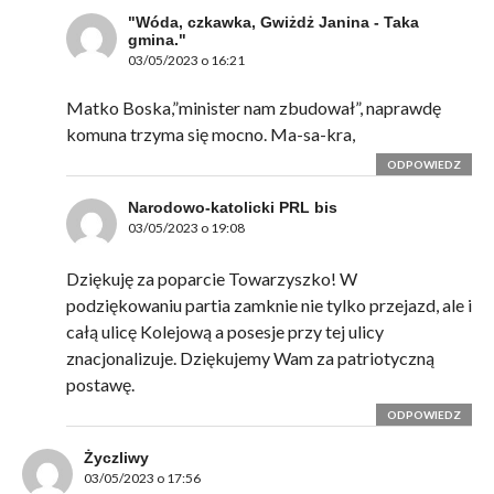
"Wóda, czkawka, Gwiżdż Janina - Taka
gmina."
03/05/2023 o 16:21
Matko Boska,”minister nam zbudował”, naprawdę
komuna trzyma się mocno. Ma-sa-kra,
ODPOWIEDZ
Narodowo-katolicki PRL bis
03/05/2023 o 19:08
Dziękuję za poparcie Towarzyszko! W
podziękowaniu partia zamknie nie tylko przejazd, ale i
całą ulicę Kolejową a posesje przy tej ulicy
znacjonalizuje. Dziękujemy Wam za patriotyczną
postawę.
ODPOWIEDZ
Życzliwy
03/05/2023 o 17:56