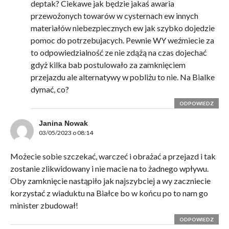
deptak? Ciekawe jak będzie jakaś awaria
przewożonych towarów w cysternach ew innych
materiałów niebezpiecznych ew jak szybko dojedzie
pomoc do potrzebujacych. Pewnie WY weźmiecie za
to odpowiedzialność ze nie zdążą na czas dojechać
gdyż kilka bab postulowało za zamknięciem
przejazdu ale alternatywy w pobliżu to nie. Na Bialke
dymać, co?
ODPOWIEDZ
Janina Nowak
03/05/2023 o 08:14
Możecie sobie szczekać, warczeć i obrażać a przejazd i tak
zostanie zlikwidowany i nie macie na to żadnego wpływu.
Oby zamknięcie nastąpiło jak najszybciej a wy zaczniecie
korzystać z wiaduktu na Białce bo w końcu po to nam go
minister zbudował!
ODPOWIEDZ