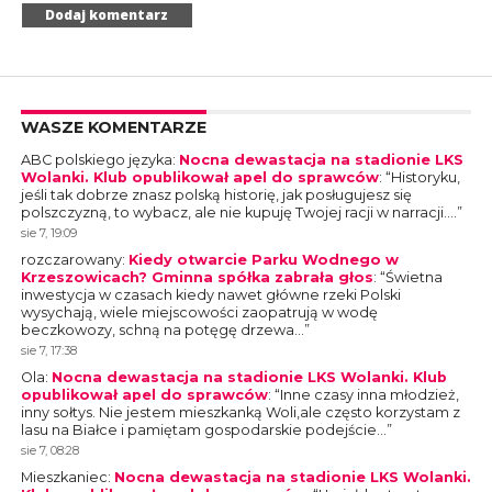
WASZE KOMENTARZE
ABC polskiego języka
:
Nocna dewastacja na stadionie LKS
Wolanki. Klub opublikował apel do sprawców
: “
Historyku,
jeśli tak dobrze znasz polską historię, jak posługujesz się
polszczyzną, to wybacz, ale nie kupuję Twojej racji w narracji.…
”
sie 7, 19:09
rozczarowany
:
Kiedy otwarcie Parku Wodnego w
Krzeszowicach? Gminna spółka zabrała głos
: “
Świetna
inwestycja w czasach kiedy nawet główne rzeki Polski
wysychają, wiele miejscowości zaopatrują w wodę
beczkowozy, schną na potęgę drzewa…
”
sie 7, 17:38
Ola
:
Nocna dewastacja na stadionie LKS Wolanki. Klub
opublikował apel do sprawców
: “
Inne czasy inna młodzież,
inny sołtys. Nie jestem mieszkanką Woli,ale często korzystam z
lasu na Białce i pamiętam gospodarskie podejście…
”
sie 7, 08:28
Mieszkaniec
:
Nocna dewastacja na stadionie LKS Wolanki.