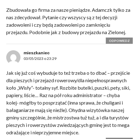
Zbudowała go firma za nasze pieniądze. Adamczk tylko za
nas zdecydował. Pytanie czy wszyscy są z tej decyzji
zadowoleni i czy będą zadowoleni po zamknięciu
przejazdu. Podobnie jak z budowy przejazdu na Zielonej.
ODPOWIEDZ
mieszkaniec
03/05/2023 o 23:29
Jak się już coś wybuduje to też trzeba o to dbać – przejście
dla pieszych i przejazd rowerowy/dla niepełnosprawnych
koło „Wisły”- totalny syf. Rozbite butelki, puszki, pety, siki,
papiery, liście… Raz na pół roku administrator – chyba
kolej- mógłby to posprzątać (inna sprawa, że chuligani i
bałaganiarze mają się nieźle). Ohydna wizytówka naszej
gminy szczególnie, że mistrzostwa tuż tuż, a i dla turystów
pieszych i rowerzystów zwiedzających gminę jest to mega
odrażające i nieprzyjemne miejsce.