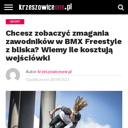
STRONA
SPORT
GŁÓWNA
WYBORY
WYBIERZ
ROZKŁADY
GREGORCZYK
KONTAKT
SAMORZĄDOWE
KATEGORIE
JAZDY
WATCH
Chcesz zobaczyć zmagania
zawodników w BMX Freestyle
z bliska? Wiemy ile kosztują
wejściówki
Autor
krzeszowiceone.pl
Opublikowane
28/04/2023