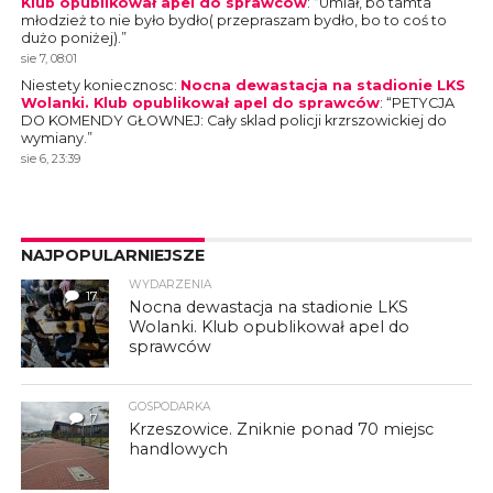
Klub opublikował apel do sprawców
: “
Umiał, bo tamta
młodzież to nie było bydło( przepraszam bydło, bo to coś to
dużo poniżej).
”
sie 7, 08:01
Niestety koniecznosc
:
Nocna dewastacja na stadionie LKS
Wolanki. Klub opublikował apel do sprawców
: “
PETYCJA
DO KOMENDY GŁOWNEJ: Cały sklad policji krzrszowickiej do
wymiany.
”
sie 6, 23:39
NAJPOPULARNIEJSZE
WYDARZENIA
17
Nocna dewastacja na stadionie LKS
Wolanki. Klub opublikował apel do
sprawców
GOSPODARKA
7
Krzeszowice. Zniknie ponad 70 miejsc
handlowych