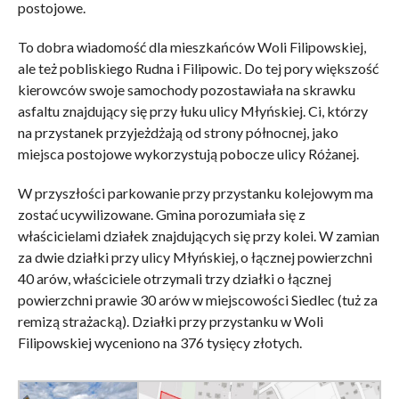
postojowe.
To dobra wiadomość dla mieszkańców Woli Filipowskiej,
ale też pobliskiego Rudna i Filipowic. Do tej pory większość
kierowców swoje samochody pozostawiała na skrawku
asfaltu znajdujący się przy łuku ulicy Młyńskiej. Ci, którzy
na przystanek przyjeżdżają od strony północnej, jako
miejsca postojowe wykorzystują pobocze ulicy Różanej.
W przyszłości parkowanie przy przystanku kolejowym ma
zostać ucywilizowane. Gmina porozumiała się z
właścicielami działek znajdujących się przy kolei. W zamian
za dwie działki przy ulicy Młyńskiej, o łącznej powierzchni
40 arów, właściciele otrzymali trzy działki o łącznej
powierzchni prawie 30 arów w miejscowości Siedlec (tuż za
remizą strażacką). Działki przy przystanku w Woli
Filipowskiej wyceniono na 376 tysięcy złotych.