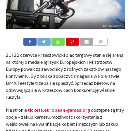
FOT. PIXABAY.COM
KOMENTARZE
21 i 22 czerwca krzeszowicki plac targowy stanie się areną,
na której o medale Igrzysk Europejskich i Mistrzostw
Europy powalczą zawodnicy z różnych zakątków naszego
kontynentu. By z bliska zobaczyć zmagania w kolarstwie
BMX Feestyle trzeba się spieszyć. Sprzedaż biletów na
odbywającą się w Krzeszowicach konkurencję właśnie
ruszyła.
Na stronie
tickets.european-games.org
dostępne są trzy
opcje – zakup karnetu, możliwość skorzystania z
wejściówek na kwalifikacje kobiet i mężczyzn lub zakup
biletów na finał imprezy odbywający się 22 czerwca.