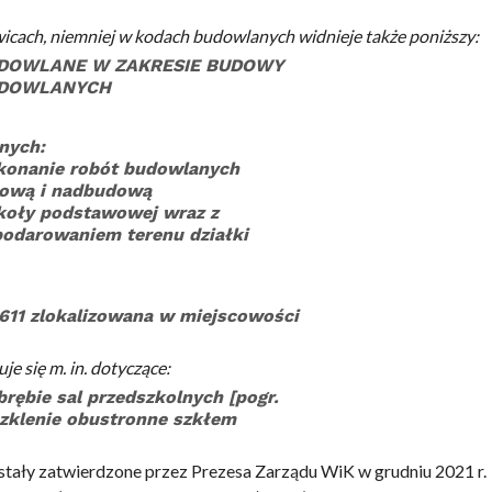
icach, niemniej w kodach budowlanych widnieje także poniższy:
DOWLANE W ZAKRESIE BUDOWY
UDOWLANYCH
nych:
konanie robót budowlanych
dową i nadbudową
zkoły podstawowej wraz z
spodarowaniem terenu działki
611 zlokalizowana w miejscowości
je się m. in. dotyczące:
brębie
sal przedszkolnych
[pogr.
szklenie obustronne szkłem
tały zatwierdzone przez Prezesa Zarządu WiK w grudniu 2021 r.