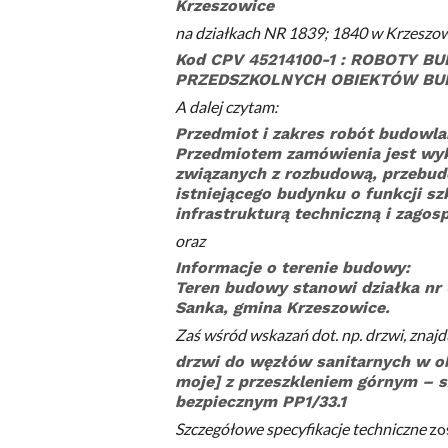
Krzeszowice
na działkach NR 1839; 1840 w Krzeszow
Kod CPV 45214100-1 :
ROBOTY BU
PRZEDSZKOLNYCH OBIEKTÓW B
A dalej czytam:
Przedmiot i zakres robót budowla
Przedmiotem zamówienia jest wy
związanych z rozbudową, przebu
istniejącego budynku o funkcji s
infrastrukturą techniczną i zago
oraz
Informacje o terenie budowy:
Teren budowy stanowi działka nr 
Sanka, gmina Krzeszowice.
Zaś wśród wskazań dot. np. drzwi, znajdu
drzwi do węzłów sanitarnych w o
moje] z przeszkleniem górnym – 
bezpiecznym PP1/33.1
Szczegółowe specyfikacje techniczne
zos