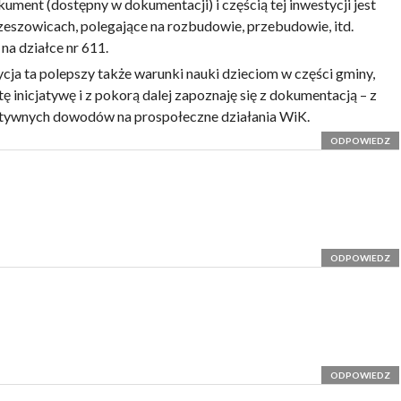
kument (dostępny w dokumentacji) i częścią tej inwestycji jest
eszowicach, polegające na rozbudowie, przebudowie, itd.
na działce nr 611.
cja ta polepszy także warunki nauki dzieciom w części gminy,
ę inicjatywę i z pokorą dalej zapoznaję się z dokumentacją – z
zytywnych dowodów na prospołeczne działania WiK.
ODPOWIEDZ
ODPOWIEDZ
ODPOWIEDZ