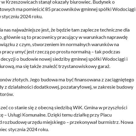
w w Krzeszowicach stanął okazały biurowiec. Budynek o
towych ma pomieścić 85 pracowników gminnej spółki Wodociągi
 styczniu 2024 roku.
la nas najważniejsze jest, że będzie tam zaplecze techniczne dla
b, głównie są to pracownicy pracujący w warunkach naprawdę
W związku z czym, stworzeniem im normalnych warunków na
o pracy umyć jest rzeczą po prostu normalną – tak podczas
ł decyzji o budowie nowej siedziby gminnej spółki Wodociągi i
urową, ma się także znaleźć trzystanowiskowy garaż.
onów złotych. Jego budowa ma być finansowana z zaciągniętego
dy z działalności dodatkowej, pozataryfowej, w zakresie budowy
storów.
zeć co stanie się z obecną siedzibą WiK. Gmina w przyszłości
kę – Usługi Komunalne. Dzięki temu działkę przy Placu
 rozbudowę urzędu miejskiego – przekonywał burmistrz. Nowa
ec stycznia 2024 roku.