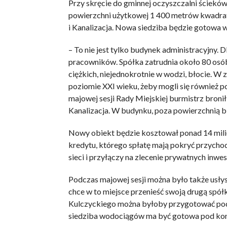
Przy skręcie do gminnej oczyszczalni ściekó
powierzchni użytkowej 1 400 metrów kwadra
i Kanalizacja. Nowa siedziba będzie gotowa w
– To nie jest tylko budynek administracyjny. D
pracowników. Spółka zatrudnia około 80 osó
ciężkich, niejednokrotnie w wodzi, błocie. 
poziomie XXI wieku, żeby mogli się również p
majowej sesji Rady Miejskiej burmistrz broni
Kanalizacja. W budynku, poza powierzchnią bi
Nowy obiekt będzie kosztował ponad 14 mili
kredytu, którego spłatę mają pokryć przycho
sieci i przyłączy na zlecenie prywatnych inwe
Podczas majowej sesji można było także usłys
chce w to miejsce przenieść swoją drugą spół
Kulczyckiego można byłoby przygotować pod
siedziba wodociągów ma być gotowa pod koni