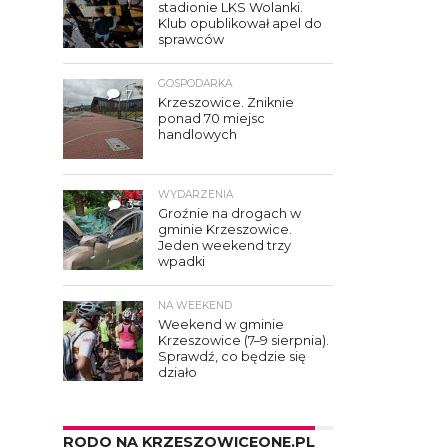
stadionie LKS Wolanki.
Klub opublikował apel do
sprawców
GOSPODARKA
7
Krzeszowice. Zniknie
ponad 70 miejsc
handlowych
WYDARZENIA
3
Groźnie na drogach w
gminie Krzeszowice.
Jeden weekend trzy
wpadki
NA WEEKEND
Weekend w gminie
Krzeszowice (7–9 sierpnia).
Sprawdź, co będzie się
działo
RODO NA KRZESZOWICEONE.PL