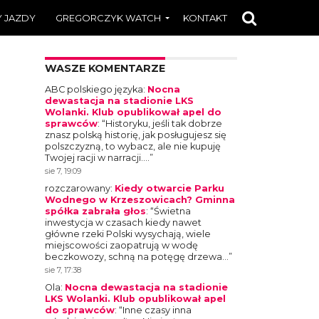
 JAZDY
GREGORCZYK WATCH
KONTAKT
WASZE KOMENTARZE
ABC polskiego języka
:
Nocna
dewastacja na stadionie LKS
Wolanki. Klub opublikował apel do
sprawców
: “
Historyku, jeśli tak dobrze
znasz polską historię, jak posługujesz się
polszczyzną, to wybacz, ale nie kupuję
Twojej racji w narracji.…
”
sie 7, 19:09
rozczarowany
:
Kiedy otwarcie Parku
Wodnego w Krzeszowicach? Gminna
spółka zabrała głos
: “
Świetna
inwestycja w czasach kiedy nawet
główne rzeki Polski wysychają, wiele
miejscowości zaopatrują w wodę
beczkowozy, schną na potęgę drzewa…
”
sie 7, 17:38
Ola
:
Nocna dewastacja na stadionie
LKS Wolanki. Klub opublikował apel
do sprawców
: “
Inne czasy inna