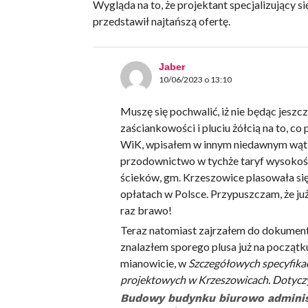
Wygląda na to, że projektant specjalizujący 
przedstawił najtańszą ofertę.
Jaber
10/06/2023 o 13:10
Muszę się pochwalić, iż nie będąc jesz
zaściankowości i pluciu żółcią na to, c
WiK, wpisałem w innym niedawnym wątk
przodownictwo w tychże taryf wysokośc
ścieków, gm. Krzeszowice plasowała się
opłatach w Polsce. Przypuszczam, że ju
raz brawo!
Teraz natomiast zajrzałem do dokumenta
znalazłem sporego plusa już na początk
mianowicie, w
Szczegółowych specyfika
projektowych w Krzeszowicach. Dotyczy
Budowy budynku biurowo administ