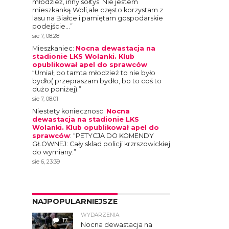
młodzież, inny sołtys. Nie jestem
mieszkanką Woli,ale często korzystam z
lasu na Białce i pamiętam gospodarskie
podejście…
”
sie 7, 08:28
Mieszkaniec
:
Nocna dewastacja na
stadionie LKS Wolanki. Klub
opublikował apel do sprawców
:
“
Umiał, bo tamta młodzież to nie było
bydło( przepraszam bydło, bo to coś to
dużo poniżej).
”
sie 7, 08:01
Niestety koniecznosc
:
Nocna
dewastacja na stadionie LKS
Wolanki. Klub opublikował apel do
sprawców
: “
PETYCJA DO KOMENDY
GŁOWNEJ: Cały sklad policji krzrszowickiej
do wymiany.
”
sie 6, 23:39
NAJPOPULARNIEJSZE
WYDARZENIA
17
Nocna dewastacja na