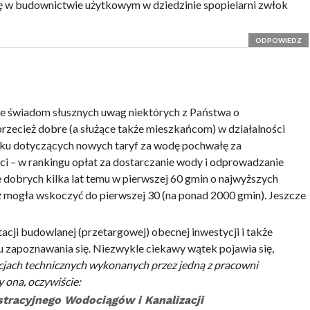
się w budownictwie użytkowym w dziedzinie spopielarni zwłok
ODPOWIEDZ
cze świadom słusznych uwag niektórych z Państwa o
o przecież dobre (a służące także mieszkańcom) w działalności
u dotyczących nowych taryf za wodę pochwałę za
i – w rankingu opłat za dostarczanie wody i odprowadzanie
 dobrych kilka lat temu w pierwszej 60 gmin o najwyższych
ż mogła wskoczyć do pierwszej 30 (na ponad 2000 gmin). Jeszcze
cji budowlanej (przetargowej) obecnej inwestycji i także
u zapoznawania się. Niezwykle ciekawy wątek pojawia się,
cjach technicznych wykonanych przez jedną z pracowni
 ona, oczywiście:
racyjnego Wodociągów i Kanalizacji