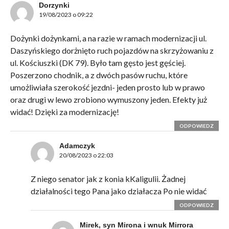
Dorzynki
19/08/2023 o 09:22
Dożynki dożynkami, a na razie w ramach modernizacji ul.
Daszyńskiego dorżnięto ruch pojazdów na skrzyżowaniu z
ul. Kościuszki (DK 79). Było tam gęsto jest gęściej.
Poszerzono chodnik, a z dwóch pasów ruchu, które
umożliwiała szerokość jezdni- jeden prosto lub w prawo
oraz drugi w lewo zrobiono wymuszony jeden. Efekty już
widać! Dzięki za modernizację!
ODPOWIEDZ
Adamczyk
20/08/2023 o 22:03
Z niego senator jak z konia kKaligulii. Żadnej
działalności tego Pana jako działacza Po nie widać
ODPOWIEDZ
Mirek, syn Mirona i wnuk Mirrora