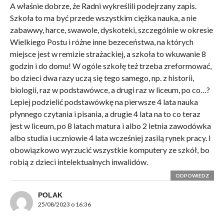
A właśnie dobrze, że Radni wykreślili podejrzany zapis.
Szkoła to ma być przede wszystkim ciężka nauka, a nie
zabawwy, harce, swawole, dyskoteki, szczególnie w okresie
Wielkiego Postu i różne inne bezeceństwa, na których
miejsce jest w remizie strażackiej, a szkoła to wkuwanie 8
godzin i do domu! W ogóle szkołę też trzeba zreformować,
bo dzieci dwa razy uczą się tego samego, np. z historii,
biologii, raz w podstawówce, a drugi raz w liceum, po co…?
Lepiej podzielić podstawówkę na pierwsze 4 lata nauka
płynnego czytania i pisania, a drugie 4 lata na to co teraz
jest w liceum, po 8 latach matura i albo 2 letnia zawodówka
albo studia i uczniowie 4 lata wcześniej zasilą rynek pracy. I
obowiązkowo wyrzucić wszystkie komputery ze szkół, bo
robią z dzieci intelektualnych inwalidów.
ODPOWIEDZ
POLAK
25/08/2023 o 16:36