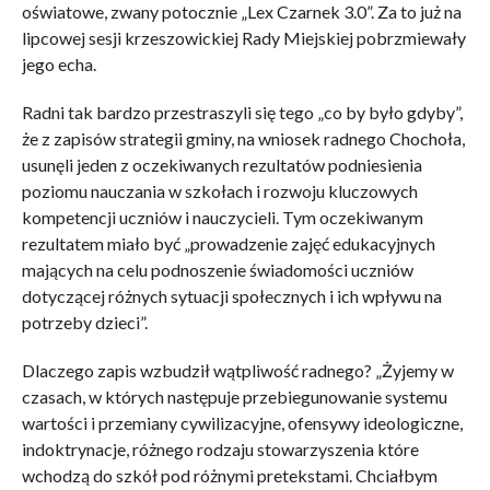
oświatowe, zwany potocznie „Lex Czarnek 3.0”. Za to już na
lipcowej sesji krzeszowickiej Rady Miejskiej pobrzmiewały
jego echa.
Radni tak bardzo przestraszyli się tego „co by było gdyby”,
że z zapisów strategii gminy, na wniosek radnego Chochoła,
usunęli jeden z oczekiwanych rezultatów podniesienia
poziomu nauczania w szkołach i rozwoju kluczowych
kompetencji uczniów i nauczycieli. Tym oczekiwanym
rezultatem miało być „prowadzenie zajęć edukacyjnych
mających na celu podnoszenie świadomości uczniów
dotyczącej różnych sytuacji społecznych i ich wpływu na
potrzeby dzieci”.
Dlaczego zapis wzbudził wątpliwość radnego? „Żyjemy w
czasach, w których następuje przebiegunowanie systemu
wartości i przemiany cywilizacyjne, ofensywy ideologiczne,
indoktrynacje, różnego rodzaju stowarzyszenia które
wchodzą do szkół pod różnymi pretekstami. Chciałbym