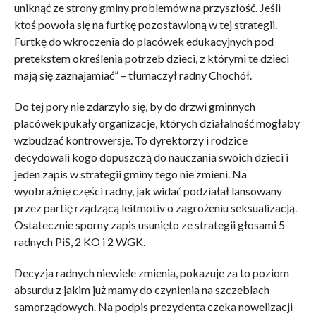
uniknąć ze strony gminy problemów na przyszłość. Jeśli
ktoś powoła się na furtkę pozostawioną w tej strategii.
Furtkę do wkroczenia do placówek edukacyjnych pod
pretekstem określenia potrzeb dzieci, z którymi te dzieci
mają się zaznajamiać” – tłumaczył radny Chochół.
Do tej pory nie zdarzyło się, by do drzwi gminnych
placówek pukały organizacje, których działalność mogłaby
wzbudzać kontrowersje. To dyrektorzy i rodzice
decydowali kogo dopuszczą do nauczania swoich dzieci i
jeden zapis w strategii gminy tego nie zmieni. Na
wyobraźnię części radny, jak widać podziałał lansowany
przez partię rządzącą leitmotiv o zagrożeniu seksualizacją.
Ostatecznie sporny zapis usunięto ze strategii głosami 5
radnych PiS, 2 KO i 2 WGK.
Decyzja radnych niewiele zmienia, pokazuje za to poziom
absurdu z jakim już mamy do czynienia na szczeblach
samorządowych. Na podpis prezydenta czeka nowelizacji