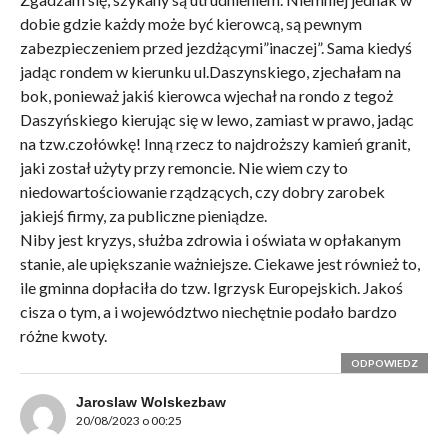
dobie gdzie każdy może być kierowcą, są pewnym
zabezpieczeniem przed jezdżącymi”inaczej”. Sama kiedyś
jadąc rondem w kierunku ul.Daszynskiego, zjechałam na
bok, ponieważ jakiś kierowca wjechał na rondo z tegoż
Daszyńskiego kierując się w lewo, zamiast w prawo, jadąc
na tzw.czołówkę! Inną rzecz to najdroższy kamień granit,
jaki został użyty przy remoncie. Nie wiem czy to
niedowartościowanie rządzących, czy dobry zarobek
jakiejś firmy, za publiczne pieniądze.
Niby jest kryzys, służba zdrowia i oświata w opłakanym
stanie, ale upiększanie ważniejsze. Ciekawe jest również to,
ile gminna dopłaciła do tzw. Igrzysk Europejskich. Jakoś
cisza o tym, a i województwo niechętnie podało bardzo
różne kwoty.
ODPOWIEDZ
Jaroslaw Wolskezbaw
20/08/2023 o 00:25