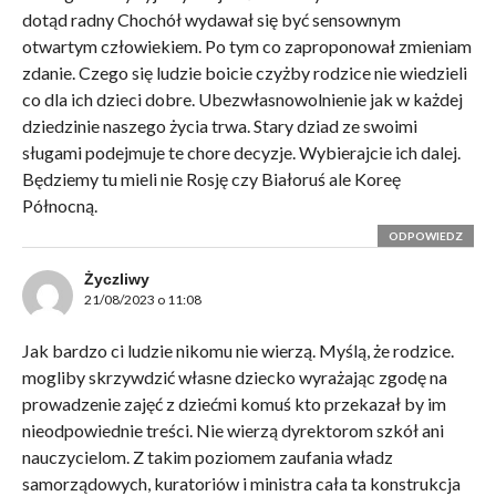
dotąd radny Chochół wydawał się być sensownym
otwartym człowiekiem. Po tym co zaproponował zmieniam
zdanie. Czego się ludzie boicie czyżby rodzice nie wiedzieli
co dla ich dzieci dobre. Ubezwłasnowolnienie jak w każdej
dziedzinie naszego życia trwa. Stary dziad ze swoimi
sługami podejmuje te chore decyzje. Wybierajcie ich dalej.
Będziemy tu mieli nie Rosję czy Białoruś ale Koreę
Północną.
ODPOWIEDZ
Życzliwy
21/08/2023 o 11:08
Jak bardzo ci ludzie nikomu nie wierzą. Myślą, że rodzice.
mogliby skrzywdzić własne dziecko wyrażając zgodę na
prowadzenie zajęć z dziećmi komuś kto przekazał by im
nieodpowiednie treści. Nie wierzą dyrektorom szkół ani
nauczycielom. Z takim poziomem zaufania władz
samorządowych, kuratoriów i ministra cała ta konstrukcja