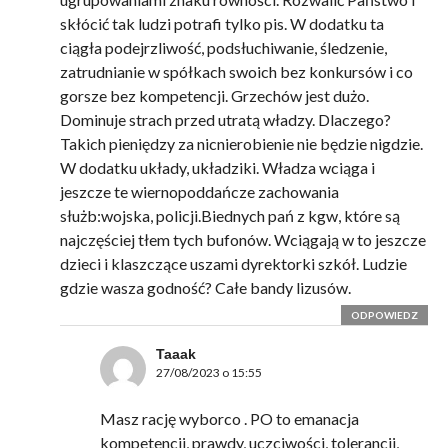
skłócić tak ludzi potrafi tylko pis. W dodatku ta
ciągła podejrzliwość, podsłuchiwanie, śledzenie,
zatrudnianie w spółkach swoich bez konkursów i co
gorsze bez kompetencji. Grzechów jest dużo.
Dominuje strach przed utratą władzy. Dlaczego?
Takich pieniędzy za nicnierobienie nie będzie nigdzie.
W dodatku układy, układziki. Władza wciąga i
jeszcze te wiernopoddańcze zachowania
służb:wojska, policji.Biednych pań z kgw, które są
najczęściej tłem tych bufonów. Wciągają w to jeszcze
dzieci i klaszczące uszami dyrektorki szkół. Ludzie
gdzie wasza godność? Całe bandy lizusów.
ODPOWIEDZ
Taaak
27/08/2023 o 15:55
Masz rację wyborco . PO to emanacja
kompetencji, prawdy, uczciwości, tolerancji,