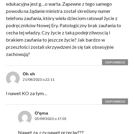
edukacyjna jest g…o warta. Zapewne z tego samego
powodu na żądanie ministra został skreślony numer
telefonu zaufania, który wielu dzieciom ratował życie z
podręczników Nowej Ery. Patologiczny brak zaufania to
cecha tej władzy. Czy życie z taką podejrzliwoscią i
brakiem zaufania to jeszcze życie? Jak bardzo w
przeszłości zostali skrzywdzeni że się tak obsesyjnie
zachowują?
ODPOWIEDZ
Oh eh
21/08/2023 o 22:11
I nawet KO za tym…
ODPOWIEDZ
O'qrna
05/09/2023 o 17:05
Nawet za, czy nawet przeciw???