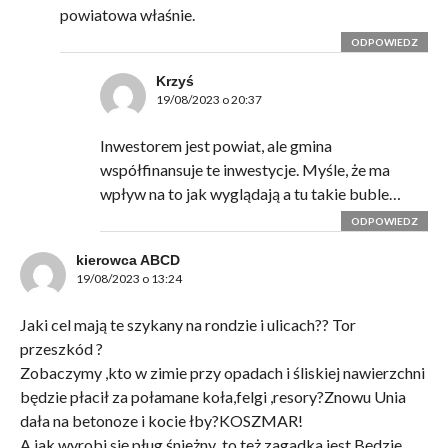
powiatowa właśnie.
ODPOWIEDZ
Krzyś
19/08/2023 o 20:37
Inwestorem jest powiat, ale gmina
współfinansuje te inwestycje. Myśle, że ma
wpływ na to jak wyglądają a tu takie buble…
ODPOWIEDZ
kierowca ABCD
19/08/2023 o 13:24
Jaki cel mają te szykany na rondzie i ulicach?? Tor
przeszkód ?
Zobaczymy ,kto w zimie przy opadach i śliskiej nawierzchni
będzie płacił za połamane koła,felgi ,resory?Znowu Unia
dała na betonoze i kocie łby?KOSZMAR!
A jak wyrobi się pług śnieżny ,to też zagadka jest.Będzie