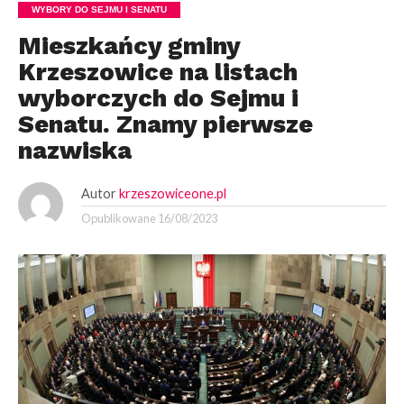
WYBORY DO SEJMU I SENATU
Mieszkańcy gminy
Krzeszowice na listach
wyborczych do Sejmu i
Senatu. Znamy pierwsze
nazwiska
Autor
krzeszowiceone.pl
Opublikowane
16/08/2023