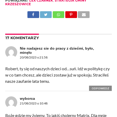
POWIĄZANE:
LEX CZARNEK
,
STRATEGIA GMINY
KRZESZOWICE
17 KOMENTARZY
Nie nadajesz sie do pracy z dziećmi, było,
minęło
20/08/2023 o 21:58
Robert, ty się od naszych dzieci od…suń. Idź w politykę czy
w co tam chcesz, ale dzieci zostaw już w spokoju. Straciłeś
nasze zaufanie lata temu.
ODPOWIEDZ
wyborca
21/08/2023 o 10:48
Boże gdzie my żyjemy. To jakiś cholerny Matrix. Dla mnie