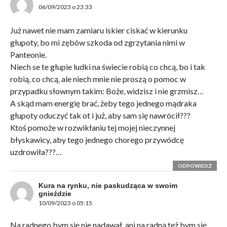
06/09/2023 o 23:33
Już nawet nie mam zamiaru iskier ciskać w kierunku
głupoty, bo mi zębów szkoda od zgrzytania nimi w
Panteonie.
Niech se te głupie ludki na świecie robią co chcą, bo i tak
robią, co chcą, ale niech mnie nie proszą o pomoc w
przypadku słownym takim: Boże, widzisz i nie grzmisz…
A skąd mam energię brać, żeby tego jednego mądraka
głupoty oduczyć tak ot i już, aby sam się nawrócił???
Ktoś pomoże w rozwikłaniu tej mojej nieczynnej
błyskawicy, aby tego jednego chorego przywódcę
uzdrowiła???…
ODPOWIEDZ
Kura na rynku, nie paskudząca w swoim
gnieździe
10/09/2023 o 05:15
Na radnego bym się nie nadawał, ani na radną też bym się