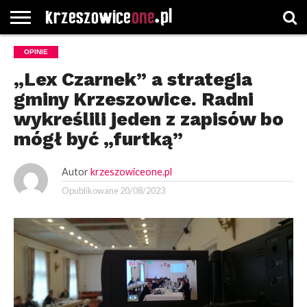
STRONA
OPINIE
GŁÓWNA
WYBORY
WYBIERZ
ROZKŁADY
GREGORCZYK
KONTAKT
SAMORZĄDOWE
KATEGORIE
JAZDY
WATCH
„Lex Czarnek” a strategia
gminy Krzeszowice. Radni
wykreślili jeden z zapisów bo
mógł być „furtką”
Autor
krzeszowiceone.pl
Opublikowane
20/08/2023