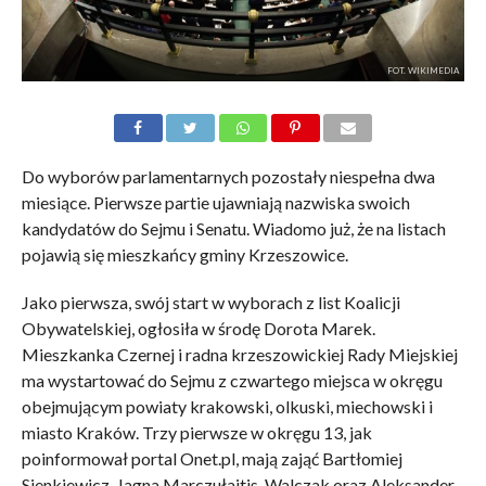
FOT. WIKIMEDIA
Do wyborów parlamentarnych pozostały niespełna dwa
miesiące. Pierwsze partie ujawniają nazwiska swoich
kandydatów do Sejmu i Senatu. Wiadomo już, że na listach
pojawią się mieszkańcy gminy Krzeszowice.
Jako pierwsza, swój start w wyborach z list Koalicji
Obywatelskiej, ogłosiła w środę Dorota Marek.
Mieszkanka Czernej i radna krzeszowickiej Rady Miejskiej
ma wystartować do Sejmu z czwartego miejsca w okręgu
obejmującym powiaty krakowski, olkuski, miechowski i
miasto Kraków. Trzy pierwsze w okręgu 13, jak
poinformował portal Onet.pl, mają zająć Bartłomiej
Sienkiewicz, Jagna Marczułajtis-Walczak oraz Aleksander