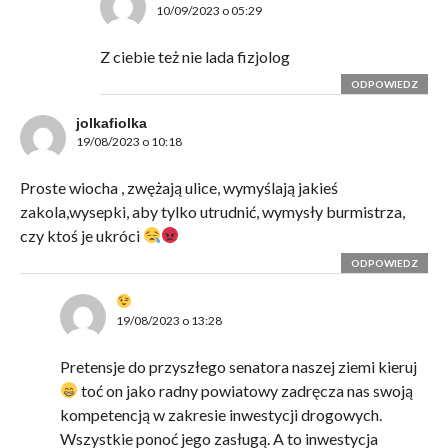
10/09/2023 o 05:29
Z ciebie też nie lada fizjolog
ODPOWIEDZ
jolkafiolka
19/08/2023 o 10:18
Proste wiocha , zwężają ulice, wymyślają jakieś
zakola,wysepki, aby tylko utrudnić, wymysły burmistrza,
czy ktoś je ukróci
ODPOWIEDZ
19/08/2023 o 13:28
Pretensje do przyszłego senatora naszej ziemi kieruj
toć on jako radny powiatowy zadręcza nas swoją
kompetencją w zakresie inwestycji drogowych.
Wszystkie ponoć jego zasługą. A to inwestycja