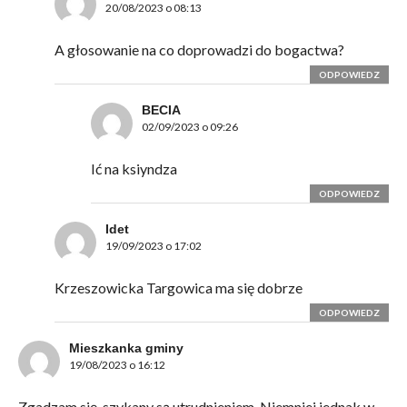
20/08/2023 o 08:13
A głosowanie na co doprowadzi do bogactwa?
ODPOWIEDZ
BECIA
02/09/2023 o 09:26
Ić na ksiyndza
ODPOWIEDZ
Idet
19/09/2023 o 17:02
Krzeszowicka Targowica ma się dobrze
ODPOWIEDZ
Mieszkanka gminy
19/08/2023 o 16:12
Zgadzam się, szykany są utrudnieniem. Niemniej jednak w