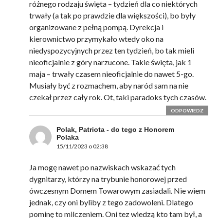
różnego rodzaju święta – tydzień dla co niektórych
trwały (a tak po prawdzie dla większości), bo były
organizowane z pełną pompą. Dyrekcja i
kierownictwo przymykało wtedy oko na
niedyspozycyjnych przez ten tydzień, bo tak mieli
nieoficjalnie z góry narzucone. Takie święta, jak 1
maja – trwały czasem nieoficjalnie do nawet 5-go.
Musiały być z rozmachem, aby naród sam na nie
czekał przez cały rok. Ot, taki paradoks tych czasów.
ODPOWIEDZ
Polak, Patriota - do tego z Honorem
Polaka
15/11/2023 o 02:38
Ja mogę nawet po nazwiskach wskazać tych
dygnitarzy, którzy na trybunie honorowej przed
ówczesnym Domem Towarowym zasiadali. Nie wiem
jednak, czy oni byliby z tego zadowoleni. Dlatego
pominę to milczeniem. Oni tez wiedzą kto tam był, a