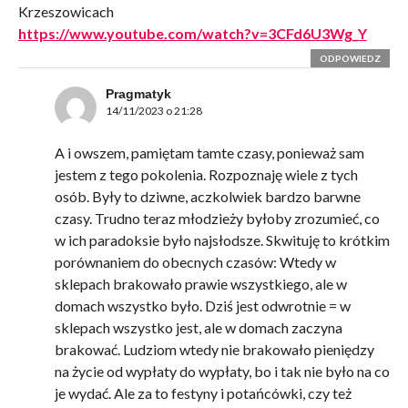
Krzeszowicach
https://www.youtube.com/watch?v=3CFd6U3Wg_Y
ODPOWIEDZ
Pragmatyk
14/11/2023 o 21:28
A i owszem, pamiętam tamte czasy, ponieważ sam
jestem z tego pokolenia. Rozpoznaję wiele z tych
osób. Były to dziwne, aczkolwiek bardzo barwne
czasy. Trudno teraz młodzieży byłoby zrozumieć, co
w ich paradoksie było najsłodsze. Skwituję to krótkim
porównaniem do obecnych czasów: Wtedy w
sklepach brakowało prawie wszystkiego, ale w
domach wszystko było. Dziś jest odwrotnie = w
sklepach wszystko jest, ale w domach zaczyna
brakować. Ludziom wtedy nie brakowało pieniędzy
na życie od wypłaty do wypłaty, bo i tak nie było na co
je wydać. Ale za to festyny i potańcówki, czy też