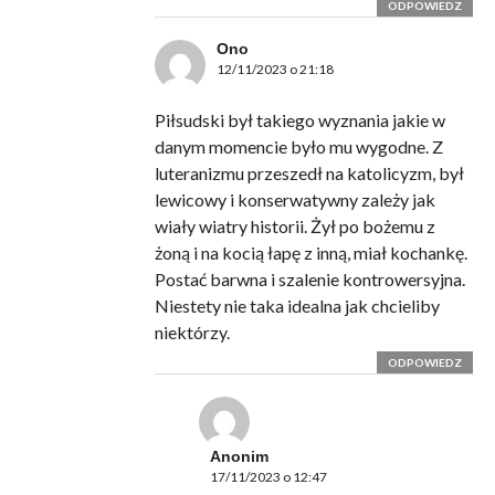
ODPOWIEDZ
Ono
12/11/2023 o 21:18
Piłsudski był takiego wyznania jakie w
danym momencie było mu wygodne. Z
luteranizmu przeszedł na katolicyzm, był
lewicowy i konserwatywny zależy jak
wiały wiatry historii. Żył po bożemu z
żoną i na kocią łapę z inną, miał kochankę.
Postać barwna i szalenie kontrowersyjna.
Niestety nie taka idealna jak chcieliby
niektórzy.
ODPOWIEDZ
Anonim
17/11/2023 o 12:47