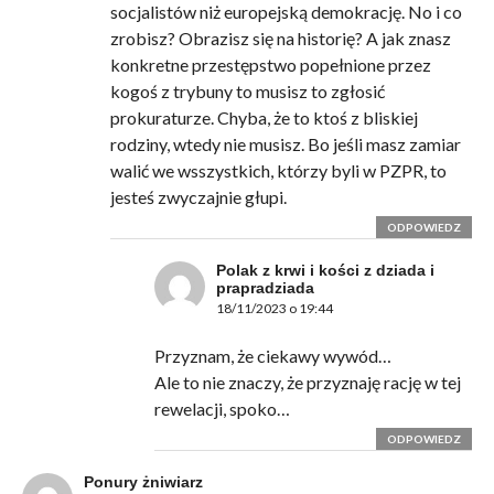
socjalistów niż europejską demokrację. No i co
zrobisz? Obrazisz się na historię? A jak znasz
konkretne przestępstwo popełnione przez
kogoś z trybuny to musisz to zgłosić
prokuraturze. Chyba, że to ktoś z bliskiej
rodziny, wtedy nie musisz. Bo jeśli masz zamiar
walić we wsszystkich, którzy byli w PZPR, to
jesteś zwyczajnie głupi.
ODPOWIEDZ
Polak z krwi i kości z dziada i
prapradziada
18/11/2023 o 19:44
Przyznam, że ciekawy wywód…
Ale to nie znaczy, że przyznaję rację w tej
rewelacji, spoko…
ODPOWIEDZ
Ponury żniwiarz