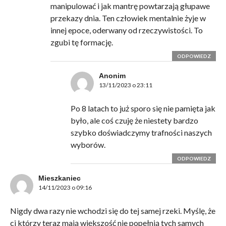
manipulować i jak mantrę powtarzają głupawe
przekazy dnia. Ten człowiek mentalnie żyje w
innej epoce, oderwany od rzeczywistości. To
zgubi tę formację.
ODPOWIEDZ
Anonim
13/11/2023 o 23:11
Po 8 latach to już sporo się nie pamięta jak
było, ale coś czuję że niestety bardzo
szybko doświadczymy trafności naszych
wyborów.
ODPOWIEDZ
Mieszkaniec
14/11/2023 o 09:16
Nigdy dwa razy nie wchodzi się do tej samej rzeki. Myślę, że
ci którzy teraz mają większość nie popełnią tych samych