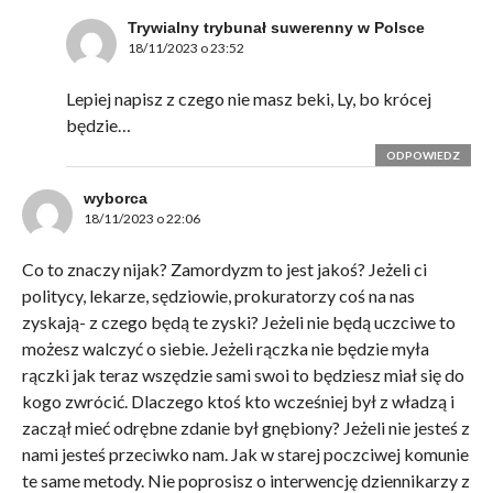
Trywialny trybunał suwerenny w Polsce
18/11/2023 o 23:52
Lepiej napisz z czego nie masz beki, Ly, bo krócej
będzie…
ODPOWIEDZ
wyborca
18/11/2023 o 22:06
Co to znaczy nijak? Zamordyzm to jest jakoś? Jeżeli ci
politycy, lekarze, sędziowie, prokuratorzy coś na nas
zyskają- z czego będą te zyski? Jeżeli nie będą uczciwe to
możesz walczyć o siebie. Jeżeli rączka nie będzie myła
rączki jak teraz wszędzie sami swoi to będziesz miał się do
kogo zwrócić. Dlaczego ktoś kto wcześniej był z władzą i
zaczął mieć odrębne zdanie był gnębiony? Jeżeli nie jesteś z
nami jesteś przeciwko nam. Jak w starej poczciwej komunie
te same metody. Nie poprosisz o interwencję dziennikarzy z