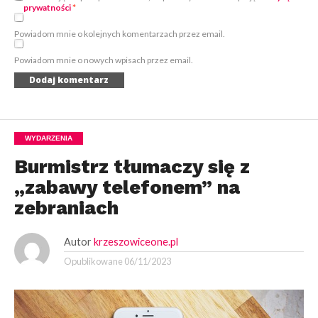
prywatności
*
Powiadom mnie o kolejnych komentarzach przez email.
Powiadom mnie o nowych wpisach przez email.
WYDARZENIA
Burmistrz tłumaczy się z
„zabawy telefonem” na
zebraniach
Autor
krzeszowiceone.pl
Opublikowane
06/11/2023