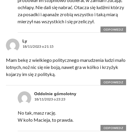
próbował im stopniowo odbierać w zamian rzucając
ochłapy. Nie dali się nabrać. Otacza się ludźmi którzy
za posadki i apanaże zrobią wszystko i taką miarą
mierzył nas wszystkich i się przeliczył.
ODPOWIEDZ
Ly
18/11/2023 o 21:15
Mam bekę z wielkiego politycznego marudzenia ludzi mało
lotnych, noż nic się nie boją, nawet gra w kółko i krzyżyk
kojarzy im się z polityką.
ODPOWIEDZ
Oddolnie górnolotny
18/11/2023 o 23:23
No tak, masz rację.
W koło Macieja, to prawda.
ODPOWIEDZ