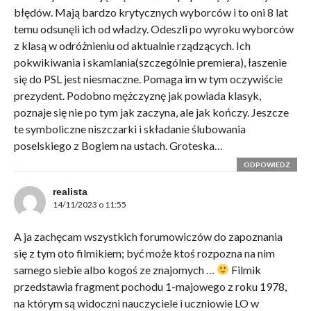
błędów. Mają bardzo krytycznych wyborców i to oni 8 lat
temu odsunęli ich od władzy. Odeszli po wyroku wyborców
z klasą w odróżnieniu od aktualnie rządzących. Ich
pokwikiwania i skamlania(szczególnie premiera), łaszenie
się do PSL jest niesmaczne. Pomaga im w tym oczywiście
prezydent. Podobno mężczyznę jak powiada klasyk,
poznaje się nie po tym jak zaczyna, ale jak kończy. Jeszcze
te symboliczne niszczarki i składanie ślubowania
poselskiego z Bogiem na ustach. Groteska…
ODPOWIEDZ
realista
14/11/2023 o 11:55
A ja zachęcam wszystkich forumowiczów do zapoznania
się z tym oto filmikiem; być może ktoś rozpozna na nim
samego siebie albo kogoś ze znajomych …
Filmik
przedstawia fragment pochodu 1-majowego z roku 1978,
na którym są widoczni nauczyciele i uczniowie LO w