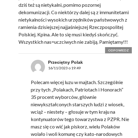
dziś też są nietykalni, pomimo pozornej
dekomunizacji. Co niektórzy dalej są z immunitetami
nietykalności wysokich urzędników państwowych z
ramienia dzisiejszej najjaśniejszej Rzeczpospolitej
Polskiej. Kpina. Ale to się musi kiedyś skończyć.
Wszystkich nas=uczciwych nie zabiją. Pamiętamy!!!
ODPOWIEDZ
Przeciętny Polak
16/11/2023 o 19:49
Polecam więcej luzu w majtach. Szczególnie
przy tych „Polakach, Patriotach i Honorach”
35 procent wyborców, głównie
niewykształconych starszych ludzi z wiosek,
wciąż – niestety – głosuje w tym kraju na
kontynuatorów tego towarzystwa z PZPR. Nie
masz się co wić jak piskorz, wielu Polaków
wolało i woli komunę czy kato-narodowych