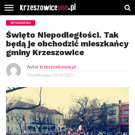
STRONA
WYDARZENIA
GŁÓWNA
WYBORY
WYBIERZ
ROZKŁADY
GREGORCZYK
KONTAKT
SAMORZĄDOWE
KATEGORIE
JAZDY
WATCH
Święto Niepodległości. Tak
będą je obchodzić mieszkańcy
gminy Krzeszowice
Autor
krzeszowiceone.pl
Opublikowane
10/11/2023