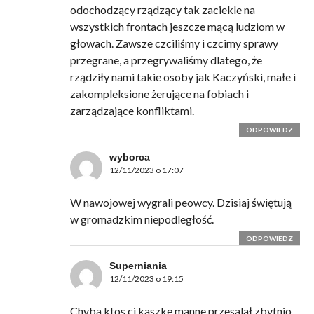
odochodzący rządzący tak zaciekle na
wszystkich frontach jeszcze mącą ludziom w
głowach. Zawsze czciliśmy i czcimy sprawy
przegrane, a przegrywaliśmy dlatego, że
rządziły nami takie osoby jak Kaczyński, małe i
zakompleksione żerujące na fobiach i
zarządzające konfliktami.
ODPOWIEDZ
wyborca
12/11/2023 o 17:07
W nawojowej wygrali peowcy. Dzisiaj świętują
w gromadzkim niepodległość.
ODPOWIEDZ
Superniania
12/11/2023 o 19:15
Chyba ktos ci kaszke manne przesalał zbytnio