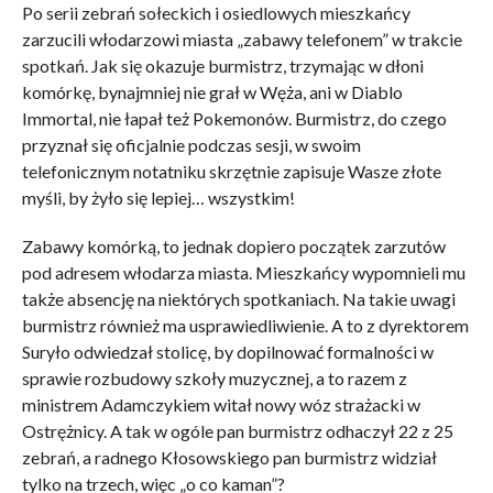
Po serii zebrań sołeckich i osiedlowych mieszkańcy
zarzucili włodarzowi miasta „zabawy telefonem” w trakcie
spotkań. Jak się okazuje burmistrz, trzymając w dłoni
komórkę, bynajmniej nie grał w Węża, ani w Diablo
Immortal, nie łapał też Pokemonów. Burmistrz, do czego
przyznał się oficjalnie podczas sesji, w swoim
telefonicznym notatniku skrzętnie zapisuje Wasze złote
myśli, by żyło się lepiej… wszystkim!
Zabawy komórką, to jednak dopiero początek zarzutów
pod adresem włodarza miasta. Mieszkańcy wypomnieli mu
także absencję na niektórych spotkaniach. Na takie uwagi
burmistrz również ma usprawiedliwienie. A to z dyrektorem
Suryło odwiedzał stolicę, by dopilnować formalności w
sprawie rozbudowy szkoły muzycznej, a to razem z
ministrem Adamczykiem witał nowy wóz strażacki w
Ostrężnicy. A tak w ogóle pan burmistrz odhaczył 22 z 25
zebrań, a radnego Kłosowskiego pan burmistrz widział
tylko na trzech, więc „o co kaman”?