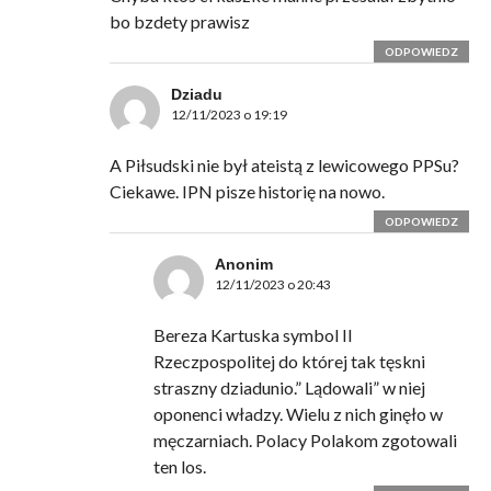
bo bzdety prawisz
ODPOWIEDZ
Dziadu
12/11/2023 o 19:19
A Piłsudski nie był ateistą z lewicowego PPSu?
Ciekawe. IPN pisze historię na nowo.
ODPOWIEDZ
Anonim
12/11/2023 o 20:43
Bereza Kartuska symbol II
Rzeczpospolitej do której tak tęskni
straszny dziadunio.” Lądowali” w niej
oponenci władzy. Wielu z nich ginęło w
męczarniach. Polacy Polakom zgotowali
ten los.