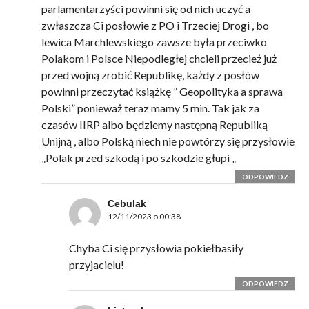
parlamentarzyści powinni się od nich uczyć a
zwłaszcza Ci posłowie z PO i Trzeciej Drogi , bo
lewica Marchlewskiego zawsze była przeciwko
Polakom i Polsce Niepodległej chcieli przecież już
przed wojną zrobić Republikę, każdy z posłów
powinni przeczytać książkę ” Geopolityka a sprawa
Polski” ponieważ teraz mamy 5 min. Tak jak za
czasów IIRP albo będziemy następną Republiką
Unijną , albo Polską niech nie powtórzy się przysłowie
„Polak przed szkodą i po szkodzie głupi „
ODPOWIEDZ
Cebulak
12/11/2023 o 00:38
Chyba Ci się przysłowia pokiełbasiły
przyjacielu!
ODPOWIEDZ