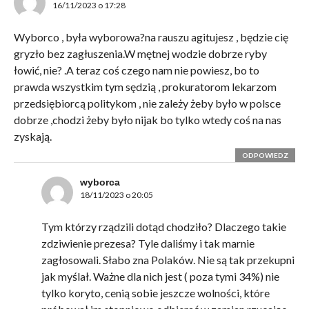
16/11/2023 o 17:28
Wyborco , była wyborowa?na rauszu agitujesz , będzie cię
gryzło bez zagłuszenia.W mętnej wodzie dobrze ryby
łowić, nie? .A teraz coś czego nam nie powiesz, bo to
prawda wszystkim tym sędzią , prokuratorom lekarzom
przedsiębiorcą politykom , nie zależy żeby było w polsce
dobrze ,chodzi żeby było nijak bo tylko wtedy coś na nas
zyskają.
ODPOWIEDZ
wyborca
18/11/2023 o 20:05
Tym którzy rządzili dotąd chodziło? Dlaczego takie
zdziwienie prezesa? Tyle daliśmy i tak marnie
zagłosowali. Słabo zna Polaków. Nie są tak przekupni
jak myślał. Ważne dla nich jest ( poza tymi 34%) nie
tylko koryto, cenią sobie jeszcze wolności, które