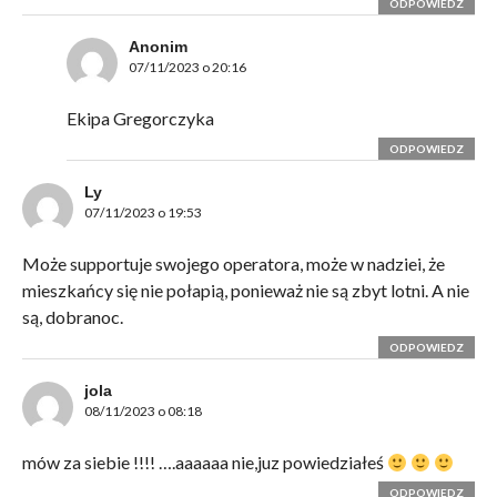
ODPOWIEDZ
Anonim
07/11/2023 o 20:16
Ekipa Gregorczyka
ODPOWIEDZ
Ly
07/11/2023 o 19:53
Może supportuje swojego operatora, może w nadziei, że
mieszkańcy się nie połapią, ponieważ nie są zbyt lotni. A nie
są, dobranoc.
ODPOWIEDZ
jola
08/11/2023 o 08:18
mów za siebie !!!! ….aaaaaa nie,juz powiedziałeś
ODPOWIEDZ