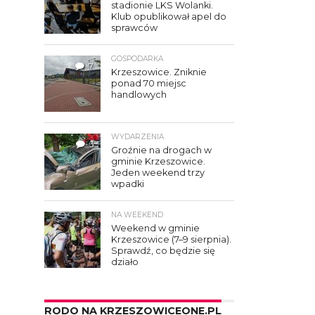
stadionie LKS Wolanki.
Klub opublikował apel do
sprawców
GOSPODARKA
7
Krzeszowice. Zniknie
ponad 70 miejsc
handlowych
WYDARZENIA
3
Groźnie na drogach w
gminie Krzeszowice.
Jeden weekend trzy
wpadki
NA WEEKEND
Weekend w gminie
Krzeszowice (7–9 sierpnia).
Sprawdź, co będzie się
działo
RODO NA KRZESZOWICEONE.PL