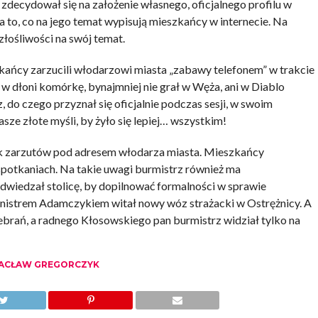
decydował się na założenie własnego, oficjalnego profilu w
 to, co na jego temat wypisują mieszkańcy w internecie. Na
 złośliwości na swój temat.
zkańcy zarzucili włodarzowi miasta „zabawy telefonem” w trakcie
 w dłoni komórkę, bynajmniej nie grał w Węża, ani w Diablo
 do czego przyznał się oficjalnie podczas sesji, w swoim
sze złote myśli, by żyło się lepiej… wszystkim!
k zarzutów pod adresem włodarza miasta. Mieszkańcy
spotkaniach. Na takie uwagi burmistrz również ma
odwiedzał stolicę, by dopilnować formalności w sprawie
inistrem Adamczykiem witał nowy wóz strażacki w Ostrężnicy. A
ebrań, a radnego Kłosowskiego pan burmistrz widział tylko na
ACŁAW GREGORCZYK