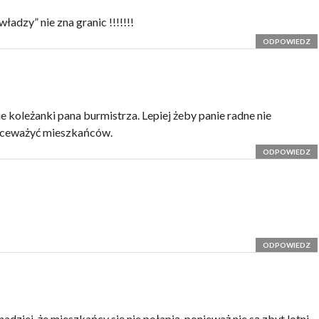
adzy” nie zna granic !!!!!!!
ODPOWIEDZ
koleżanki pana burmistrza. Lepiej żeby panie radne nie
ekceważyć mieszkańców.
ODPOWIEDZ
ODPOWIEDZ
ziei, że mieszkańcy się nie połapią, ponieważ nie są zbyt lotni.