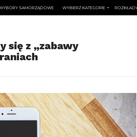
WYBORY SAMORZĄDOWE
WYBIERZ KATEGORIE
ROZKŁADY
y się z „zabawy
raniach