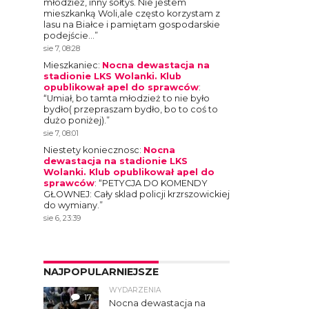
młodzież, inny sołtys. Nie jestem
mieszkanką Woli,ale często korzystam z
lasu na Białce i pamiętam gospodarskie
podejście…
”
sie 7, 08:28
Mieszkaniec
:
Nocna dewastacja na
stadionie LKS Wolanki. Klub
opublikował apel do sprawców
:
“
Umiał, bo tamta młodzież to nie było
bydło( przepraszam bydło, bo to coś to
dużo poniżej).
”
sie 7, 08:01
Niestety koniecznosc
:
Nocna
dewastacja na stadionie LKS
Wolanki. Klub opublikował apel do
sprawców
: “
PETYCJA DO KOMENDY
GŁOWNEJ: Cały sklad policji krzrszowickiej
do wymiany.
”
sie 6, 23:39
NAJPOPULARNIEJSZE
WYDARZENIA
17
Nocna dewastacja na