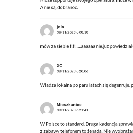
A nie są, dobranoc.
jola
08/11/2023 o 08:18
mów za siebie !!!! ….aaaaaa nie,juz powiedzia
XC
08/11/2023 o 20:06
Władza lokalna po paru latach się degenruje, 
Mieszkaniec
08/11/2023 o 21:41
W Polsce to standard. Druga kadencja sprawia
z zabawy telefonem to żenada. Nie wyobrażam s