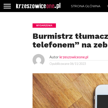
STRONA GŁÓWNA
WYDARZENIA
Burmistrz tłumacz
telefonem” na zeb
Autor
krzeszowiceone.pl
Opublikowane
06/11/2023