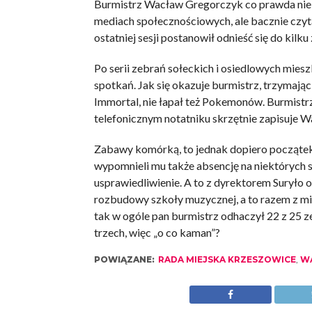
Burmistrz Wacław Gregorczyk co prawda nie z
mediach społecznościowych, ale bacznie czyta
ostatniej sesji postanowił odnieść się do kilku
Po serii zebrań sołeckich i osiedlowych mies
spotkań. Jak się okazuje burmistrz, trzymając
Immortal, nie łapał też Pokemonów. Burmistrz,
telefonicznym notatniku skrzętnie zapisuje Wa
Zabawy komórką, to jednak dopiero począte
wypomnieli mu także absencję na niektórych 
usprawiedliwienie. A to z dyrektorem Suryło 
rozbudowy szkoły muzycznej, a to razem z m
tak w ogóle pan burmistrz odhaczył 22 z 25 z
trzech, więc „o co kaman”?
POWIĄZANE:
RADA MIEJSKA KRZESZOWICE
,
W