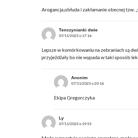
Arogancja,obłuda i zakłamanie obecnej tzw. „wł
Tenczynianki dwie
07/11/2023 o 17:16
Lepsze w komórkowaniu na zebraniach są dwie 
przyjeżdżały bo nie wypada w taki sposób l
Anonim
07/11/2023 o 20:16
Ekipa Gregorczyka
Ly
07/11/2023 o 19:53
Może supportuje swojego operatora, może w nad