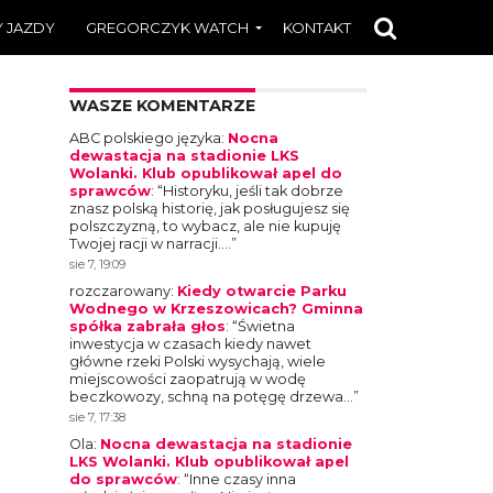
 JAZDY
GREGORCZYK WATCH
KONTAKT
WASZE KOMENTARZE
ABC polskiego języka
:
Nocna
dewastacja na stadionie LKS
Wolanki. Klub opublikował apel do
sprawców
: “
Historyku, jeśli tak dobrze
znasz polską historię, jak posługujesz się
polszczyzną, to wybacz, ale nie kupuję
Twojej racji w narracji.…
”
sie 7, 19:09
rozczarowany
:
Kiedy otwarcie Parku
Wodnego w Krzeszowicach? Gminna
spółka zabrała głos
: “
Świetna
inwestycja w czasach kiedy nawet
główne rzeki Polski wysychają, wiele
miejscowości zaopatrują w wodę
beczkowozy, schną na potęgę drzewa…
”
sie 7, 17:38
Ola
:
Nocna dewastacja na stadionie
LKS Wolanki. Klub opublikował apel
do sprawców
: “
Inne czasy inna