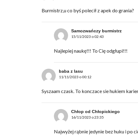
Burmistrz,u co byś polecił z apek do grania?
Samozwańczy burmistrz
15/11/2023 o 02:43
Najlepiej naukę!!! To Cię odgłupi!!!
baba z lasu
11/11/2023 o 00:12
Syszaam czask. To konczace sie hukiem karie
Chłop od Chłopickiego
16/11/2023 o 23:35
Najwyżej rąbnie jedynie bez huku i po ci