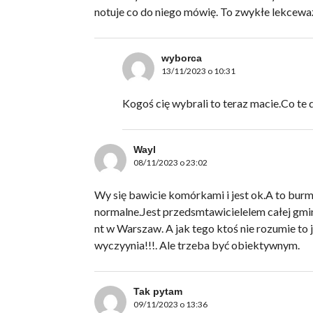
notuje co do niego mówię. To zwykłe lekcewa
wyborca
13/11/2023 o 10:31
Kogoś cię wybrali to teraz macie.Co te 
Wayl
08/11/2023 o 23:02
Wy się bawicie komórkami i jest ok.A to burm
normalne.Jest przedsmtawicielelem całej gmi
nt w Warszaw. A jak tego ktoś nie rozumie to
wyczyynia!!!. Ale trzeba być obiektywnym.
Tak pytam
09/11/2023 o 13:36