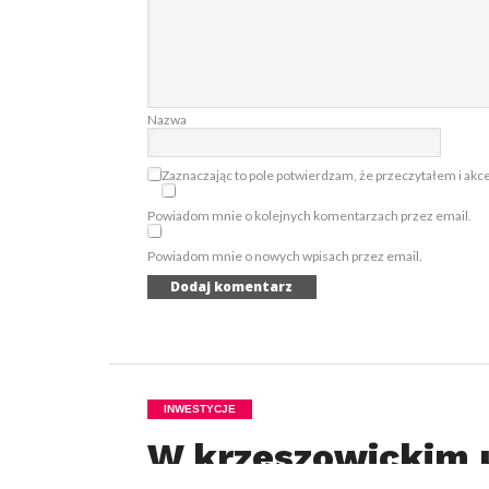
Nazwa
Zaznaczając to pole potwierdzam, że przeczytałem i akc
Powiadom mnie o kolejnych komentarzach przez email.
Powiadom mnie o nowych wpisach przez email.
INWESTYCJE
W krzeszowickim 