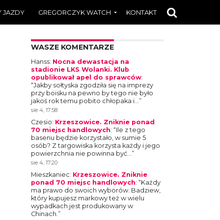
 JAZDY
GREGORCZYK WATCH
KONTAKT
WASZE KOMENTARZE
Hanss
:
Nocna dewastacja na
stadionie LKS Wolanki. Klub
opublikował apel do sprawców
:
“
Jakby sołtyska zgodziła się na imprezy
przy boisku na pewno by tego nie było
jakoś rok temu pobito chłopaka i…
”
sie 4, 17:58
Czesio
:
Krzeszowice. Zniknie ponad
70 miejsc handlowych
: “
Ile z tego
basenu będzie korzystało, w sumie 5
osób? Z targowiska korzysta każdy i jego
powierzchnia nie powinna być…
”
sie 4, 17:20
Mieszkaniec
:
Krzeszowice. Zniknie
ponad 70 miejsc handlowych
: “
Każdy
ma prawo do swoich wyborów. Badziew,
który kupujesz markowy też w wielu
wypadkach jest produkowany w
Chinach.
”