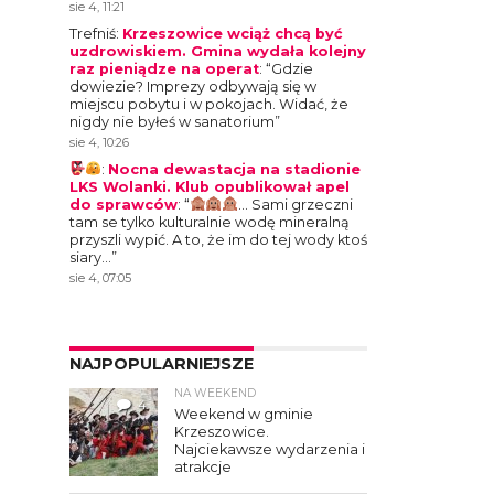
sie 4, 11:21
Trefniś
:
Krzeszowice wciąż chcą być
uzdrowiskiem. Gmina wydała kolejny
raz pieniądze na operat
: “
Gdzie
dowiezie? Imprezy odbywają się w
miejscu pobytu i w pokojach. Widać, że
nigdy nie byłeś w sanatorium
”
sie 4, 10:26
:
Nocna dewastacja na stadionie
LKS Wolanki. Klub opublikował apel
do sprawców
: “
… Sami grzeczni
tam se tylko kulturalnie wodę mineralną
przyszli wypić. A to, że im do tej wody ktoś
siary…
”
sie 4, 07:05
NAJPOPULARNIEJSZE
NA WEEKEND
4
Weekend w gminie
Krzeszowice.
Najciekawsze wydarzenia i
atrakcje