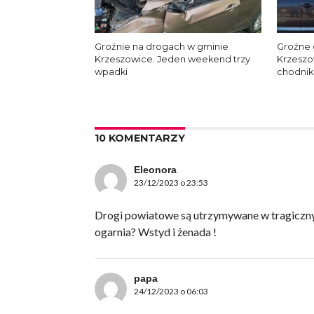
Groźnie na drogach w gminie
Groźne 
Krzeszowice. Jeden weekend trzy
Krzeszo
wpadki
chodnik
10 KOMENTARZY
Eleonora
23/12/2023 o 23:53
Drogi powiatowe są utrzymywane w tragicznym
ogarnia? Wstyd i żenada !
papa
24/12/2023 o 06:03