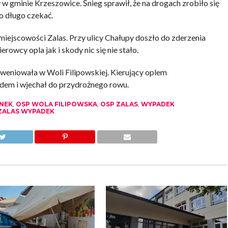
 gminie Krzeszowice. Śnieg sprawił, że na drogach zrobiło się
o długo czekać.
iejscowości Zalas. Przy ulicy Chałupy doszło do zderzenia
wcy opla jak i skody nic się nie stało.
erweniowała w Woli Filipowskiej. Kierujący oplem
dem i wjechał do przydrożnego rowu.
NEK
,
OSP WOLA FILIPOWSKA
,
OSP ZALAS
,
WYPADEK
ZALAS WYPADEK