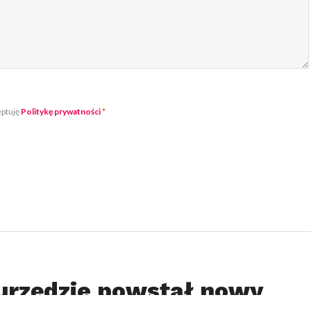
eptuję
Politykę prywatności
*
urzędzie powstał nowy