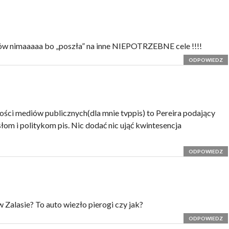
ków nimaaaaa bo „poszła” na inne NIEPOTRZEBNE cele !!!!
ODPOWIEDZ
ności mediów publicznych(dla mnie tvppis) to Pereira podający
osłom i politykom pis. Nic dodać nic ująć kwintesencja
ODPOWIEDZ
Zalasie? To auto wiezło pierogi czy jak?
ODPOWIEDZ