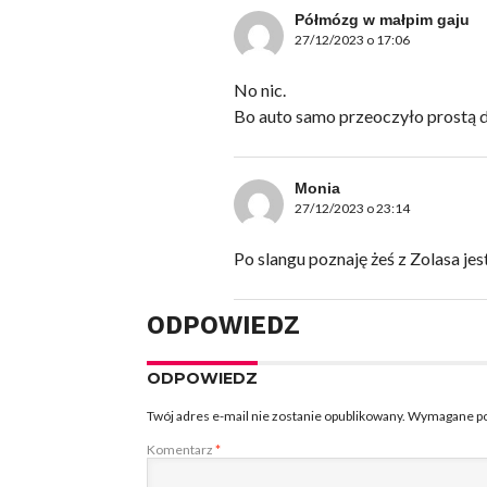
Półmózg w małpim gaju
27/12/2023 o 17:06
No nic.
Bo auto samo przeoczyło prostą d
Monia
27/12/2023 o 23:14
Po slangu poznaję żeś z Zolasa jes
ODPOWIEDZ
ODPOWIEDZ
Twój adres e-mail nie zostanie opublikowany.
Wymagane po
Komentarz
*