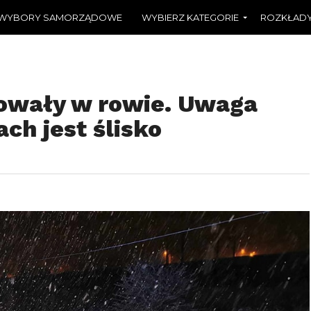
WYBORY SAMORZĄDOWE
WYBIERZ KATEGORIE
ROZKŁADY
wały w rowie. Uwaga
ch jest ślisko