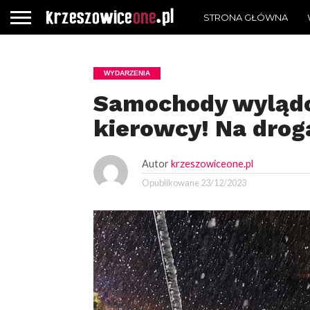
STRONA GŁÓWNA
WYDARZENIA
Samochody wylądo
kierowcy! Na droga
Autor
krzeszowiceone.pl
Opublikowane
23/12/2023