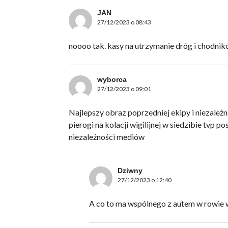
JAN
27/12/2023 o 08:43
noooo tak. kasy na utrzymanie dróg i chodni
wyborca
27/12/2023 o 09:01
Najlepszy obraz poprzedniej ekipy i niezależ
pierogi na kolacji wigilijnej w siedzibie tvp p
niezależności mediów
Dziwny
27/12/2023 o 12:40
A co to ma wspólnego z autem w rowie w 