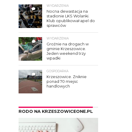
WYDARZENIA
7
Nocna dewastacja na
stadionie LKS Wolanki.
Klub opublikował apel do
sprawców
WYDARZENIA
3
Groźnie na drogach w
gminie Krzeszowice.
Jeden weekend trzy
wpadki
GOSPODARKA
3
Krzeszowice. Zniknie
ponad 70 miejsc
handlowych
RODO NA KRZESZOWICEONE.PL