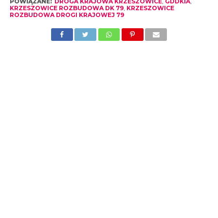
POWIĄZANE:
DROGA KRAJOWA KRZESZOWICE
,
GDDKIA
,
KRZESZOWICE ROZBUDOWA DK 79
,
KRZESZOWICE
ROZBUDOWA DROGI KRAJOWEJ 79
CZYTAJ RÓWNIEŻ
Tęskniliście za ruchem wahadłowym na
krajówce? Mamy dla Was dobrą
wiadomość
Trzeci pas na autostradzie? GDDKiA
szuka firmy, która rozbuduje A4
Krzeszowicki Trójkąt Bermudzki. To
skrzyżowanie przyciąga kłopoty