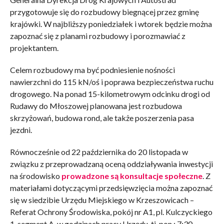
przygotowuje się do rozbudowy biegnącej przez gminę
krajówki. W najbliższy poniedziałek i wtorek będzie można
zapoznać się z planami rozbudowy i porozmawiać z
projektantem.
Celem rozbudowy ma być podniesienie nośności
nawierzchni do 115 kN/oś i poprawa bezpieczeństwa ruchu
drogowego. Na ponad 15-kilometrowym odcinku drogi od
Rudawy do Młoszowej planowana jest rozbudowa
skrzyżowań, budowa rond, ale także poszerzenia pasa
jezdni.
Równocześnie od 22 października do 20 listopada w
związku z przeprowadzaną oceną oddziaływania inwestycji
na środowisko
prowadzone są konsultacje społeczne
. Z
materiałami dotyczącymi przedsięwzięcia można zapoznać
się w siedzibie Urzędu Miejskiego w Krzeszowicach –
Referat Ochrony Środowiska, pokój nr A1, pl. Kulczyckiego
1, segment A, w godzinach pracy Urzędu, tj. pon.: 7:30-