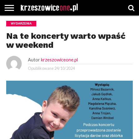
STRONA
WYDARZENIA
GŁÓWNA
WYBORY
WYBIERZ
ROZKŁADY
GREGORCZYK
KONTAKT
SAMORZĄDOWE
KATEGORIE
JAZDY
WATCH
Na te koncerty warto wpaść
w weekend
Autor
krzeszowiceone.pl
Opublikowane
24/10/2024