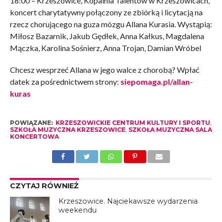
18:00 – Krzeszowice, Kopalnia Talentów w Krzeszowicach,
koncert charytatywny połączony ze zbiórką i licytacją na
rzecz chorującego na guza mózgu Allana Kurasia. Wystąpią:
Miłosz Bazarnik, Jakub Gędłek, Anna Kałkus, Magdalena
Mączka, Karolina Sośnierz, Anna Trojan, Damian Wróbel
Chcesz wesprzeć Allana w jego walce z chorobą? Wpłać
datek za pośrednictwem strony:
siepomaga.pl/allan-
kuras
POWIĄZANE:
KRZESZOWICKIE CENTRUM KULTURY I SPORTU
,
SZKOŁA MUZYCZNA KRZESZOWICE
,
SZKOŁA MUZYCZNA SALA
KONCERTOWA
CZYTAJ RÓWNIEŻ
Krzeszowice. Najciekawsze wydarzenia
weekendu