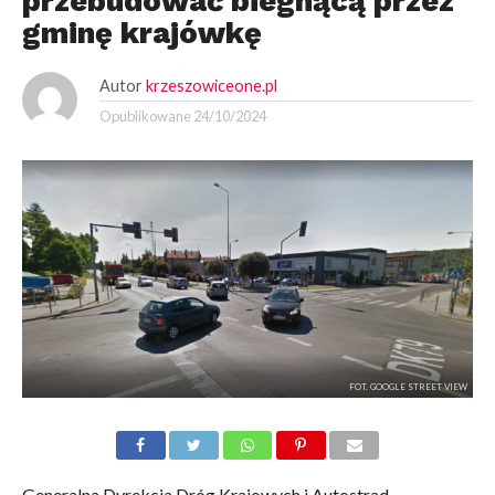
przebudować biegnącą przez
gminę krajówkę
Autor
krzeszowiceone.pl
Opublikowane
24/10/2024
FOT. GOOGLE STREET VIEW
Generalna Dyrekcja Dróg Krajowych i Autostrad