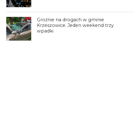
Groźnie na drogach w gminie
Krzeszowice. Jeden weekend trzy
wpadki
Groźne chwile w centrum Krzeszowic.
Auto wjechało na chodnik i potrąciło
dwie osoby
4 KOMENTARZY
Peppa
01/03/2025 o 17:12
Czy wiadomo jaka była przyczyna pożaru ?