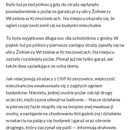
Było tuż przed północą gdy do straży wpłynęło
powiadomienie o pożarze garażu przy ulicy Żołnierzy
Września w Krzeszowicach. Na miejscu okazało się, że
ogień rozprzestrzenił się na budynki mieszkalne.
To była wyjątkowo długa noc dla ochotników z gminy. W
piątek tuż po północy pierwsze zastępy straży zjawiły się na
ulicy Żołnierzy Września w Krzeszowicach. Na miejscu
zastały rozwinięty pożar. Płonął już nie tylko garaż, ale
także dwa sąsiadujące ze sobą domy.
Jak relacjonują strażacy z OSP Krzeszowice, większość
mieszkańców ewakuowała się z zajętych ogniem
budynków. Niestety, jednej osobie pożar odciął drogę
ucieczki, mężczyzna utknął na balkonie. – Nasze działania
w pierwszej fazie skupiły się na bezpiecznej ewakuacji
osoby, a następnie na zbudowaniu linii gaśniczej i działaniu
w natarciu na palący się budynek i garaż oraz obronie
drugiego, który zaczynał się palić — informują druhowie.