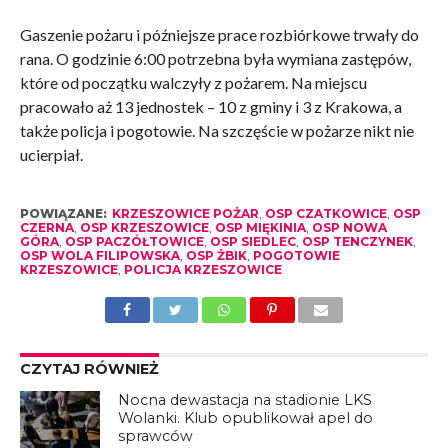
Gaszenie pożaru i późniejsze prace rozbiórkowe trwały do
rana. O godzinie 6:00 potrzebna była wymiana zastępów,
które od początku walczyły z pożarem. Na miejscu
pracowało aż 13 jednostek – 10 z gminy i 3 z Krakowa, a
także policja i pogotowie. Na szczęście w pożarze nikt nie
ucierpiał.
POWIĄZANE:
KRZESZOWICE POŻAR
,
OSP CZATKOWICE
,
OSP
CZERNA
,
OSP KRZESZOWICE
,
OSP MIĘKINIA
,
OSP NOWA
GÓRA
,
OSP PACZÓŁTOWICE
,
OSP SIEDLEC
,
OSP TENCZYNEK
,
OSP WOLA FILIPOWSKA
,
OSP ŻBIK
,
POGOTOWIE
KRZESZOWICE
,
POLICJA KRZESZOWICE
CZYTAJ RÓWNIEŻ
Nocna dewastacja na stadionie LKS
Wolanki. Klub opublikował apel do
sprawców