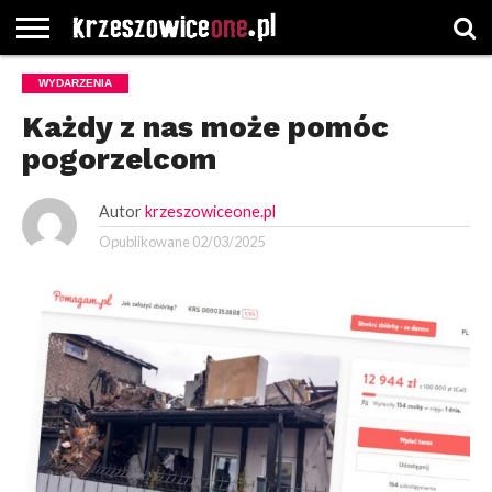
STRONA
WYDARZENIA
GŁÓWNA
WYBORY
WYBIERZ
ROZKŁADY
GREGORCZYK
KONTAKT
SAMORZĄDOWE
KATEGORIE
JAZDY
WATCH
Każdy z nas może pomóc
pogorzelcom
Autor
krzeszowiceone.pl
Opublikowane
02/03/2025