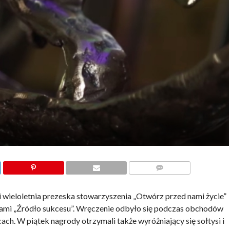
KOMENTARZE
 wieloletnia prezeska stowarzyszenia „Otwórz przed nami życie”
kami „Źródło sukcesu”. Wręczenie odbyło się podczas obchodów
h. W piątek nagrody otrzymali także wyróżniający się sołtysi i