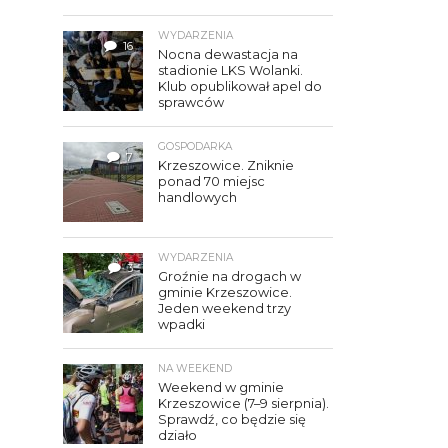
WYDARZENIA
16
Nocna dewastacja na
stadionie LKS Wolanki.
Klub opublikował apel do
sprawców
GOSPODARKA
7
Krzeszowice. Zniknie
ponad 70 miejsc
handlowych
WYDARZENIA
3
Groźnie na drogach w
gminie Krzeszowice.
Jeden weekend trzy
wpadki
NA WEEKEND
Weekend w gminie
Krzeszowice (7–9 sierpnia).
Sprawdź, co będzie się
działo