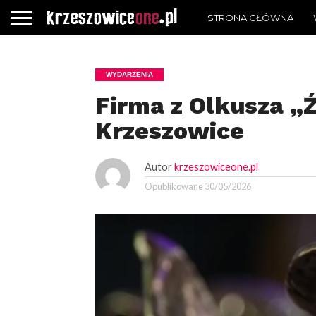
STRONA GŁÓWNA
WYDARZENIA
Firma z Olkusza „
Krzeszowice
Autor
krzeszowiceone.pl
Opublikowane
30/05/2026