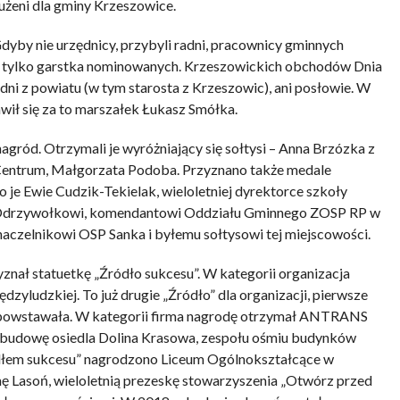
użeni dla gminy Krzeszowice.
dyby nie urzędnicy, przybyli radni, pracownicy gminnych
yłaby tylko garstka nominowanych. Krzeszowickich obchodów Dnia
adni z powiatu (w tym starosta z Krzeszowic), ani posłowie. W
ił się za to marszałek Łukasz Smółka.
gród. Otrzymali je wyróżniający się sołtysi – Anna Brzózka z
Centrum, Małgorzata Podoba. Przyznano także medale
je Ewie Cudzik-Tekielak, wieloletniej dyrektorce szkoły
Odrzywołkowi, komendantowi Oddziału Gminnego ZOSP RP w
aczelnikowi OSP Sanka i byłemu sołtysowi tej miejscowości.
yznał statuetkę „Źródło sukcesu”. W kategorii organizacja
zyludzkiej. To już drugie „Źródło” dla organizacji, pierwsze
o powstawała. W kategorii firma nagrodę otrzymał ANTRANS
budowę osiedla Dolina Krasowa, zespołu ośmiu budynków
ródłem sukcesu” nagrodzono Liceum Ogólnokształcące w
nę Lasoń, wieloletnią prezeskę stowarzyszenia „Otwórz przed