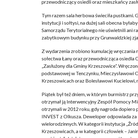
przewodniczący osiedli oraz mieszkańcy zasł
Tym razem sala herbowa świeciła pustkami. G
instytucji i sołtysi, na dużej sali obecna b
Samorządu Terytorialnego nie uświetnili ani r
zabytkowym budynku przy Grunwaldzkiej zjaw
Z wydarzenia zrobiono kumulację wręczania na
sołectwa Łany oraz przewodnicząca osiedla 
„Zasłużony dla Gminy Krzeszowice”. Wręczono 
podstawowej w Tenczynku, Mieczysławowi 
Krzeszowicach oraz Bolesławowi Kucielowi, n
Piątek był też dniem, w którym burmistrz prz
otrzymał ją Interwencyjny Zespół Pomocy Międ
otrzymali w 2012 roku, gdy nagroda dopier
INVEST z Olkusza. Deweloper odpowiada za 
wielorodzinnych. W kategorii instytucja „Ź
Krzeszowicach, a w kategorii człowiek – Jani