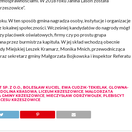
epełnosprawnościami. W 2018 roku Janina Lasoń została
rzeszowice”.
ku. W ten sposób gmina nagradza osoby, instytucje i organizacje
zecz lokalnej społeczności. Wcześniej kandydatów do nagrody mógł
zy placówek oświatowych, firmy czy po prostu grupa
a przez burmistrza kapituła. W jej skład wchodzą obecnie
Rady Miejskiej Leszek Kramarz, Monika Mnich, przewodnicząca
i oraz sekretarz gminy Małgorzata Bojkowska i inspektor Referatu
SP. Z O.O.
,
BOLESŁAW KUCIEL
,
EWA CUDZIK-TEKIELAK
,
GLOWNA-
 DOLINA KRASOWA
,
LICEUM KRZESZOWICE
,
MAŁGORZATA
A GMINY KRZESZOWICE
,
MIECZYSŁAW ODRZYWOŁEK
,
PLEBISCYT
KCESU KRZESZOWICE