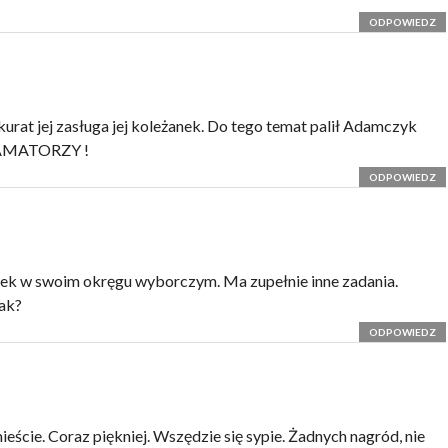
ODPOWIEDZ
rat jej zasługa jej koleżanek. Do tego temat palił Adamczyk
– AMATORZY !
ODPOWIEDZ
iek w swoim okręgu wyborczym. Ma zupełnie inne zadania.
ak?
ODPOWIEDZ
ieście. Coraz piękniej. Wszędzie się sypie. Żadnych nagród, nie