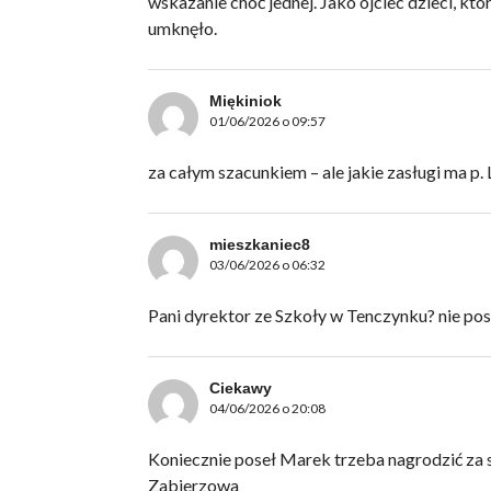
wskazanie choć jednej. Jako ojciec dzieci, kt
umknęło.
Miękiniok
01/06/2026 o 09:57
za całym szacunkiem – ale jakie zasługi ma p.
mieszkaniec8
03/06/2026 o 06:32
Pani dyrektor ze Szkoły w Tenczynku? nie posła
Ciekawy
04/06/2026 o 20:08
Koniecznie poseł Marek trzeba nagrodzić za 
Zabierzowa