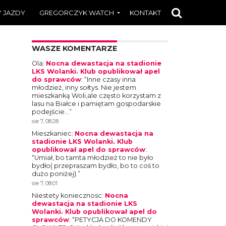
 JAZDY
GREGORCZYK WATCH
KONTAKT
WASZE KOMENTARZE
Ola
:
Nocna dewastacja na stadionie
LKS Wolanki. Klub opublikował apel
do sprawców
: “
Inne czasy inna
młodzież, inny sołtys. Nie jestem
mieszkanką Woli,ale często korzystam z
lasu na Białce i pamiętam gospodarskie
podejście…
”
sie 7, 08:28
Mieszkaniec
:
Nocna dewastacja na
stadionie LKS Wolanki. Klub
opublikował apel do sprawców
:
“
Umiał, bo tamta młodzież to nie było
bydło( przepraszam bydło, bo to coś to
dużo poniżej).
”
sie 7, 08:01
Niestety koniecznosc
:
Nocna
dewastacja na stadionie LKS
Wolanki. Klub opublikował apel do
sprawców
: “
PETYCJA DO KOMENDY