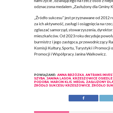
nami życie”, działającego na rzecz osób z ni
odznaczona medalem „Zasłużony dla Gminy K
„Źródło sukcesu” jest przyznawane od 2012 ro
za ich aktywność, zasługi i osiągnięcia na r
zgłaszać samorząd, stowarzyszenia, dyrektor
mieszkańców. Od 2023 roku decyduje powołan
burmistrz i jego zastępca, przewodniczący 
Komisji Kultury, Sportu, Turystyki i Promocj
Promocji i Współpracy Janina Walkowicz.
POWIĄZANE:
ANNA BRZÓZKA
,
ANTRANS INVEST 
SZYBA
,
JANINA LASOŃ
,
KRZESZOWICE OSIEDLE
PODOBA
,
MARCIN KLIŚ
,
MEDAL ZASŁUŻONY DL
ŻRÓDŁO SUKCESU KRZESZOWICE
,
ŹRÓDŁO SU