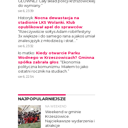
GŁOWNEJ: Cały sklad policji krzrszowickiej
do wymiany.
”
sie 6, 23:39
Historyk
:
Nocna dewastacja na
stadionie LKS Wolanki. Klub
opublikował apel do sprawców
:
“
Rzeczywiście sołtys Adam robił festyny
3x większe i do samego rana a jakoś umiał
znales język z młodzieżą i strat…
”
sie 6, 23:32
ło matko
:
Kiedy otwarcie Parku
Wodnego w Krzeszowicach? Gminna
spółka zabrała głos
: “
Ekonomia
polityczna komunizmu. Miałem to jako
ostatni rocznik na studiach.
”
sie 6, 22:54
NAJPOPULARNIEJSZE
NA WEEKEND
4
Weekend w gminie
Krzeszowice.
Najciekawsze wydarzenia i
atrakcje