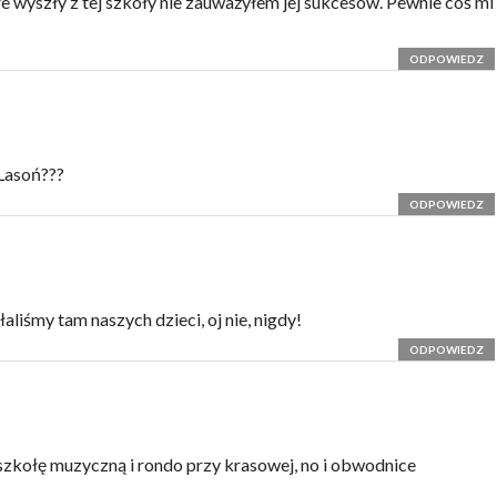
óre wyszły z tej szkoły nie zauważyłem jej sukcesów. Pewnie coś mi
ODPOWIEDZ
 Lasoń???
ODPOWIEDZ
liśmy tam naszych dzieci, oj nie, nigdy!
ODPOWIEDZ
szkołę muzyczną i rondo przy krasowej, no i obwodnice