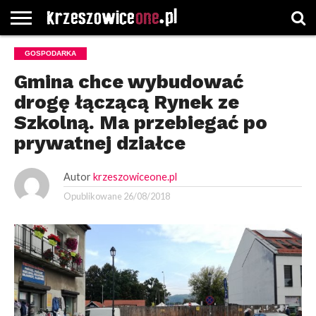
STRONA
GOSPODARKA
GŁÓWNA
WYBORY
WYBIERZ
ROZKŁADY
GREGORCZYK
KONTAKT
SAMORZĄDOWE
KATEGORIE
JAZDY
WATCH
Gmina chce wybudować
drogę łączącą Rynek ze
Szkolną. Ma przebiegać po
prywatnej działce
Autor
krzeszowiceone.pl
Opublikowane
26/08/2018