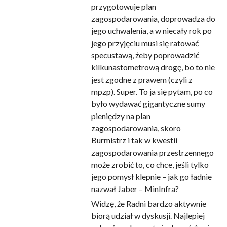
przygotowuje plan
zagospodarowania, doprowadza do
jego uchwalenia, a w niecały rok po
jego przyjęciu musi się ratować
specustawą, żeby poprowadzić
kilkunastometrową drogę, bo to nie
jest zgodne z prawem (czyli z
mpzp). Super. To ja się pytam, po co
było wydawać gigantyczne sumy
pieniędzy na plan
zagospodarowania, skoro
Burmistrz i tak w kwestii
zagospodarowania przestrzennego
może zrobić to, co chce, jeśli tylko
jego pomysł klepnie – jak go ładnie
nazwał Jaber – MinInfra?
Widzę, że Radni bardzo aktywnie
biorą udział w dyskusji. Najlepiej