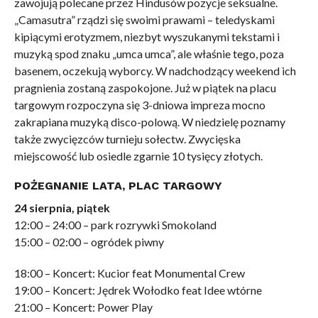
zawojują polecane przez Hindusów pozycje seksualne.
„Camasutra” rządzi się swoimi prawami – teledyskami
kipiącymi erotyzmem, niezbyt wyszukanymi tekstami i
muzyką spod znaku „umca umca”, ale właśnie tego, poza
basenem, oczekują wyborcy. W nadchodzący weekend ich
pragnienia zostaną zaspokojone. Już w piątek na placu
targowym rozpoczyna się 3-dniowa impreza mocno
zakrapiana muzyką disco-polową. W niedzielę poznamy
także zwycięzców turnieju sołectw. Zwycięska
miejscowość lub osiedle zgarnie 10 tysięcy złotych.
POŻEGNANIE LATA, PLAC TARGOWY
24 sierpnia, piątek
12:00 – 24:00 – park rozrywki Smokoland
15:00 – 02:00 – ogródek piwny
18:00 – Koncert: Kucior feat Monumental Crew
19:00 – Koncert: Jędrek Wołodko feat Idee wtórne
21:00 – Koncert: Power Play