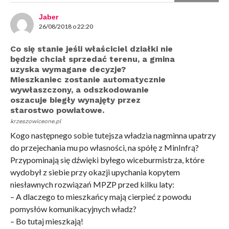
Jaber
26/08/2018 o 22:20
Co się stanie jeśli właściciel działki nie
będzie chciał sprzedać terenu, a gmina
uzyska wymagane decyzje?
Mieszkaniec zostanie automatycznie
wywłaszczony, a odszkodowanie
oszacuje biegły wynajęty przez
starostwo powiatowe.
krzeszowiceone.pl
Kogo następnego sobie tutejsza władzia nagminna upatrzy
do przejechania mu po własności, na spółę z MinInfrą?
Przypominają się dźwięki byłego wiceburmistrza, które
wydobył z siebie przy okazji upychania kopytem
niesławnych rozwiązań MPZP przed kilku laty:
– A dlaczego to mieszkańcy mają cierpieć z powodu
pomysłów komunikacyjnych władz?
– Bo tutaj mieszkają!