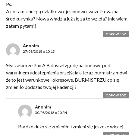
Ps.
A co tam z hucpą działkowo-jesionowo-wuzetkową na
środku rynku? Nowa władzia już się za to wzięła? [nie wiem,
zatem pytam!]
ODPOWIEDZ
Anonim
27/08/2018 o 10:13
Słyszałam że Pan A.B.dostał zgodę na budowę pod
warunkiem udostępnienia przejścia a teraz burmistrz mówi
że to jest warunkowe i okresowe. BURMISTRZU co się
zmieniło podczas twojej kadencji?
ODPOWIEDZ
Anonim
30/08/2018 o 20:54
Bardzo dużo się zmieniło i zmieni się jeszcze więcej
ODPOWIEDZ