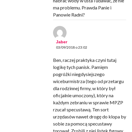
nabrać wody w usta i udawać, że nie
ma problemu. Prawda Panie i
Panowie Radni?
Jaber
03/09/2018 o 23:02
Ben, raczej praktyka czyni tutaj
logikę tych panisk. Pamięm
pogróżki niegdysiejszego
wiceburmistrza (tego od przetargu
dla rodzinnej firmy, w który był
oficjalnie umoczony), który na
każdym zebraniu w sprawie MPZP
rzucał specustawą. Ten sort
urzędasów nawet drogę do klopa by
sobie za pomocą specustawy
torował. Zrobili z niej listek figowy