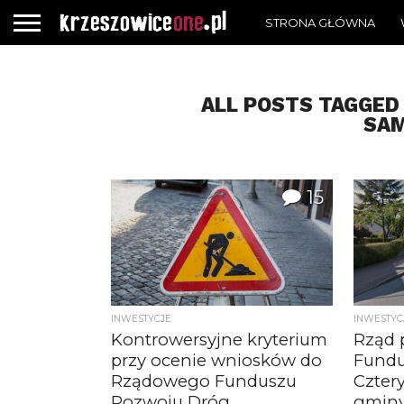
STRONA GŁÓWNA
ALL POSTS TAGGED
SA
15
INWESTYCJE
INWESTYC
Kontrowersyjne kryterium
Rząd p
przy ocenie wniosków do
Fundu
Rządowego Funduszu
Cztery
Rozwoju Dróg
gminy