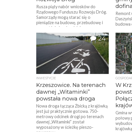
dofin
Rusza piąty nabór wniosków do
Rządowego Funduszu Rozwoju Dróg.
Remont u
Samorządy mogą starać się o
Daszyńs
pieniądze na budowę, przebudowę i
budowa d
remont lokalnych szlaków...
chodnika
inwestycj
24
INWESTYCJE
GOSPODA
Krzeszowice. Na terenach
W Krz
dawnej „Witaminki”
powst
powstała nowa droga
Połącz
krajó
Nowa droga łącząca Żbicką z krajówką
jest już praktycznie gotowa. 750-
Gmina w
metrowy odcinek drogi po terenach
połowy 
dawnej „Witaminki” został
wybudowa
wyposażony w ścieżkę pieszo-
krajówką