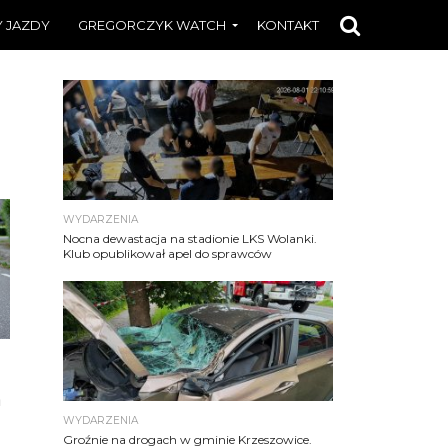
 JAZDY
GREGORCZYK WATCH
KONTAKT
WYDARZENIA
Nocna dewastacja na stadionie LKS Wolanki.
Klub opublikował apel do sprawców
a
WYDARZENIA
Groźnie na drogach w gminie Krzeszowice.