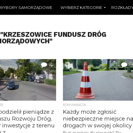
WYBORY SAMORZĄDOWE
WYBIERZ KATEGORIE
ROZKŁADY
 "KRZESZOWICE FUNDUSZ DRÓG
MORZĄDOWYCH"
4
9
JE
KOMUNIKACJA
odzielił pieniądze z
Każdy może zgłosić
szu Rozwoju Dróg.
niebezpieczne miejsce n
 inwestycje z terenu
drogach w swojej okolicy
 z
Brak przejścia dla pieszych? Złe