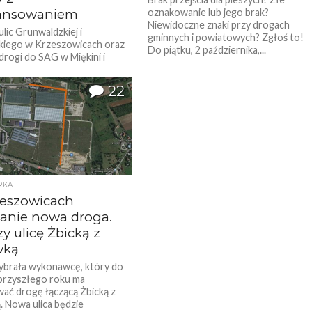
ansowaniem
oznakowanie lub jego brak?
Niewidoczne znaki przy drogach
lic Grunwaldzkiej i
gminnych i powiatowych? Zgłoś to!
kiego w Krzeszowicach oraz
Do piątku, 2 października,...
rogi do SAG w Miękini i
 przy drodze w Dubiu to
e...
22
RKA
eszowicach
anie nowa droga.
y ulicę Żbicką z
wką
ybrała wykonawcę, który do
przyszłego roku ma
ć drogę łączącą Żbicką z
. Nowa ulica będzie