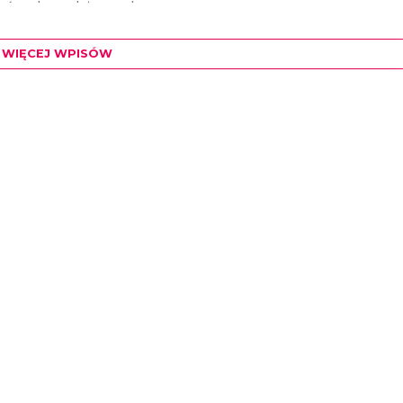
ać po dawnych terenach...
WIĘCEJ WPISÓW