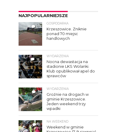
NAJPOPULARNIEJSZE
GOSPODARKA
7
Krzeszowice. Zniknie
ponad 70 miejsc
handlowych
WYDARZENIA
18
Nocna dewastacja na
stadionie LKS Wolanki.
Klub opublikował apel do
sprawców
WYDARZENIA
3
Groźnie na drogach w
gminie Krzeszowice.
Jeden weekend trzy
wpadki
NA WEEKEND
1
Weekend w gminie
Krzeszowice (7–9 sierpnia).