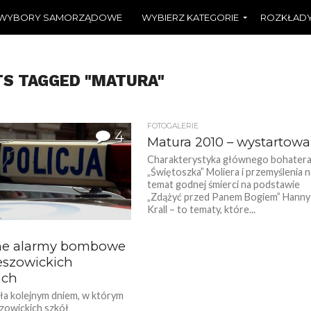
WYBORY SAMORZĄDOWE
WYBIERZ KATEGORIE
ROZKŁADY
TS TAGGED "MATURA"
FOTOGALERIE
4
Matura 2010 – wystartowal
Charakterystyka głównego bohater
„Świętoszka” Moliera i przemyślenia n
temat godnej śmierci na podstawie
„Zdążyć przed Panem Bogiem” Hanny
Krall – to tematy, które...
ne alarmy bombowe
eszowickich
ach
ła kolejnym dniem, w którym
zowickich szkół