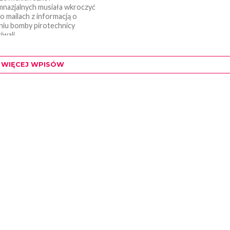
nazjalnych musiała wkroczyć
Po mailach z informacją o
iu bomby pirotechnicy
wali...
WIĘCEJ WPISÓW