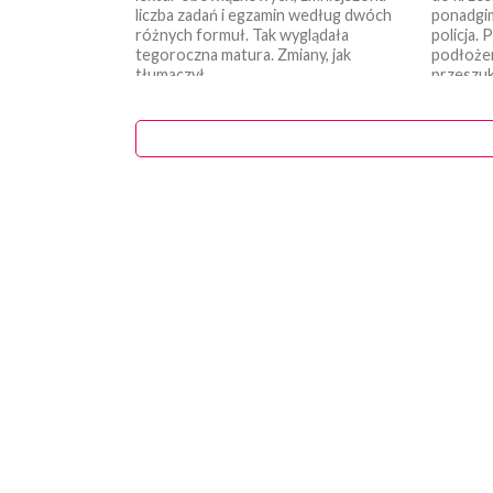
liczba zadań i egzamin według dwóch
ponadgim
różnych formuł. Tak wyglądała
policja. 
tegoroczna matura. Zmiany, jak
podłożen
tłumaczył...
przeszuki