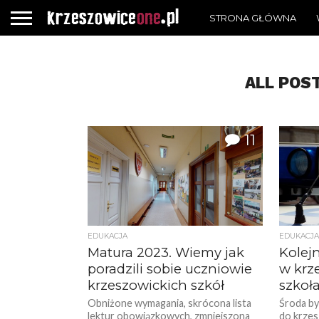
STRONA GŁÓWNA
ALL POS
11
EDUKACJA
EDUKACJA
Matura 2023. Wiemy jak
Kolej
poradzili sobie uczniowie
w krz
krzeszowickich szkół
szkoł
Obniżone wymagania, skrócona lista
Środa by
lektur obowiązkowych, zmniejszona
do krzes