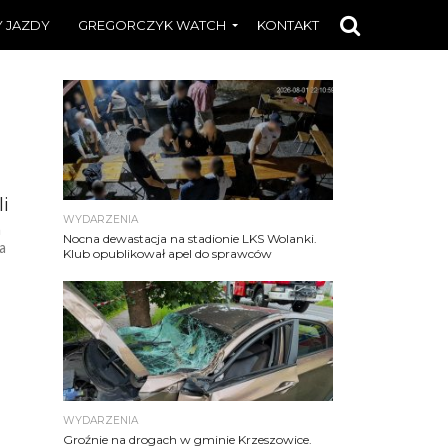
 JAZDY
GREGORCZYK WATCH
KONTAKT
i
WYDARZENIA
a
Nocna dewastacja na stadionie LKS Wolanki.
a
Klub opublikował apel do sprawców
WYDARZENIA
Groźnie na drogach w gminie Krzeszowice.