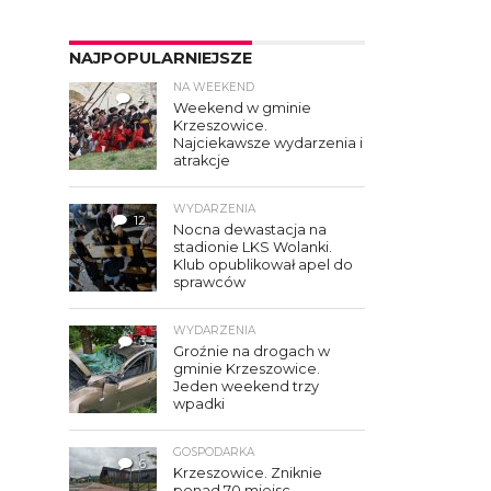
NAJPOPULARNIEJSZE
NA WEEKEND
4
Weekend w gminie
Krzeszowice.
Najciekawsze wydarzenia i
atrakcje
WYDARZENIA
12
Nocna dewastacja na
stadionie LKS Wolanki.
Klub opublikował apel do
sprawców
WYDARZENIA
3
Groźnie na drogach w
gminie Krzeszowice.
Jeden weekend trzy
wpadki
GOSPODARKA
6
Krzeszowice. Zniknie
ponad 70 miejsc