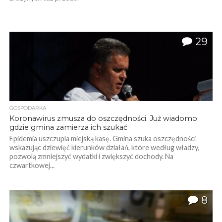
29
GOSPODARKA
Koronawirus zmusza do oszczędności. Już wiadomo
gdzie gmina zamierza ich szukać
Epidemia uszczupla miejską kasę. Gmina szuka oszczędności
wskazując dziewięć kierunków działań, które według władzy,
pozwolą zmniejszyć wydatki i zwiększyć dochody. Na
czwartkowej...
8