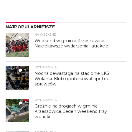
NAJPOPULARNIEJSZE
NA WEEKEND
4
Weekend w gminie Krzeszowice.
Najciekawsze wydarzenia i atrakcje
WYDARZENIA
7
Nocna dewastacja na stadionie LKS
Wolanki. Klub opublikował apel do
sprawców
WYDARZENIA
3
Groźnie na drogach w gminie
Krzeszowice. Jeden weekend trzy
wpadki