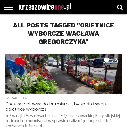
STRONA
GŁÓWNA
ALL POSTS TAGGED "OBIETNICE
WYBORY
WYBIERZ
ROZKŁADY
GREGORCZYK
KONTAKT
SAMORZĄDOWE
KATEGORIE
JAZDY
WATCH
WYBORCZE WACŁAWA
GREGORCZYKA"
24
WYDARZENIA
Chcą zaapelować do burmistrza, by spełnił swoją
obietnicę wyborczą
Już w najbliższy czwartek, na sesję krzeszowickiej Rady Miejskiej,
trafi apel do burmistrza w sprawie realizacji jednej z obietnic,
złożynych tuż przed...