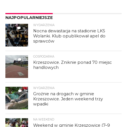
NAJPOPULARNIEJSZE
WYDARZENIA
16
Nocna dewastacja na stadionie LKS
Wolanki. Klub opublikował apel do
sprawców
GOSPODARKA
7
Krzeszowice. Zniknie ponad 70 miejsc
handlowych
WYDARZENIA
3
Groźnie na drogach w gminie
Krzeszowice. Jeden weekend trzy
wpadki
NA WEEKEND
Weekend w gminie Krzeszowice (7–9