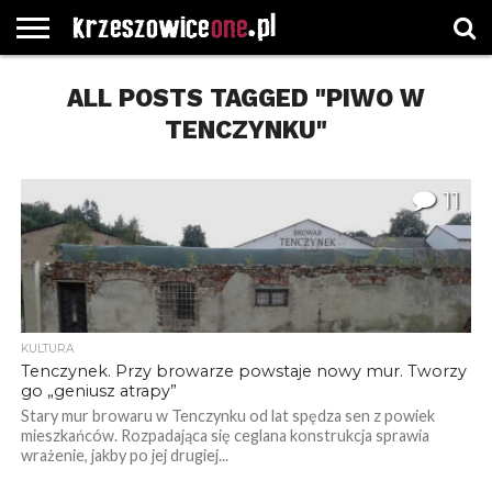
STRONA
GŁÓWNA
ALL POSTS TAGGED "PIWO W
WYBORY
WYBIERZ
ROZKŁADY
GREGORCZYK
KONTAKT
SAMORZĄDOWE
KATEGORIE
JAZDY
WATCH
TENCZYNKU"
11
KULTURA
Tenczynek. Przy browarze powstaje nowy mur. Tworzy
go „geniusz atrapy”
Stary mur browaru w Tenczynku od lat spędza sen z powiek
mieszkańców. Rozpadająca się ceglana konstrukcja sprawia
wrażenie, jakby po jej drugiej...