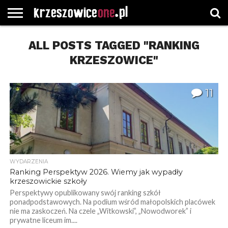
STRONA
GŁÓWNA
ALL POSTS TAGGED "RANKING
WYBORY
WYBIERZ
ROZKŁADY
GREGORCZYK
KONTAKT
SAMORZĄDOWE
KATEGORIE
JAZDY
WATCH
KRZESZOWICE"
11
WYDARZENIA
Ranking Perspektyw 2026. Wiemy jak wypadły
krzeszowickie szkoły
Perspektywy opublikowany swój ranking szkół
ponadpodstawowych. Na podium wśród małopolskich placówek
nie ma zaskoczeń. Na czele „Witkowski”, „Nowodworek” i
prywatne liceum im....