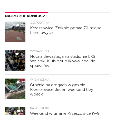
NAJPOPULARNIEJSZE
GOSPODARKA
7
Krzeszowice. Zniknie ponad 70 miejsc
handlowych
WYDARZENIA
18
Nocna dewastacja na stadionie LKS
Wolanki. Klub opublikował apel do
sprawców
WYDARZENIA
3
Groźnie na drogach w gminie
Krzeszowice. Jeden weekend trzy
wpadki
NA WEEKEND
1
Weekend w gminie Krzeszowice (7–9