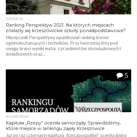
EDUKACJA
Ranking Perspektyw 2021. Na których miejscach
znalazły się krzeszowickie szkoły ponadpodstawowe?
Miesięcznik Perspektywy opublikował ranking liceów
ogólnokształcących i techników. Przy tworzeniu listy pod
uwagę brano wyniki matur z przedmiotów obowiązkowych i
dodatkowych oraz...
5
WYDARZENIA
Kapituła „Rzepy” oceniła samorządy. Sprawdziliśmy,
które miejsce w rankingu zajęły Krzeszowice
Już po raz czternasty kapituła „Rzeczpospolitej” oceniła gminy