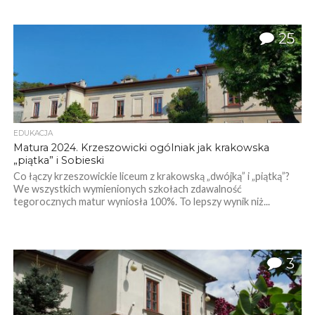
25
EDUKACJA
Matura 2024. Krzeszowicki ogólniak jak krakowska
„piątka” i Sobieski
Co łączy krzeszowickie liceum z krakowską „dwójką” i „piątką”?
We wszystkich wymienionych szkołach zdawalność
tegorocznych matur wyniosła 100%. To lepszy wynik niż...
3