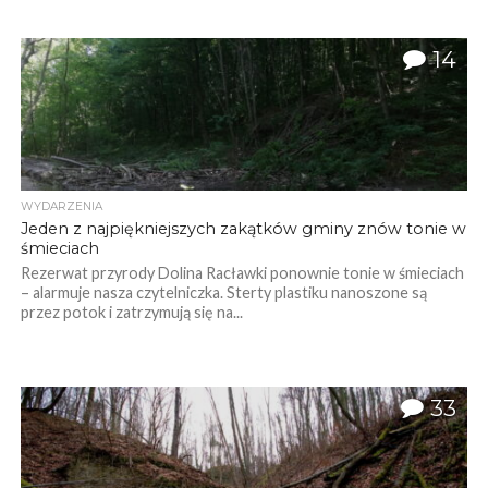
14
WYDARZENIA
Jeden z najpiękniejszych zakątków gminy znów tonie w
śmieciach
Rezerwat przyrody Dolina Racławki ponownie tonie w śmieciach
– alarmuje nasza czytelniczka. Sterty plastiku nanoszone są
przez potok i zatrzymują się na...
33