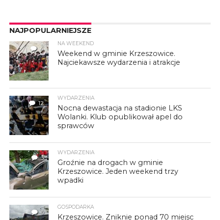
NAJPOPULARNIEJSZE
NA WEEKEND
4
Weekend w gminie Krzeszowice.
Najciekawsze wydarzenia i atrakcje
WYDARZENIA
12
Nocna dewastacja na stadionie LKS
Wolanki. Klub opublikował apel do
sprawców
WYDARZENIA
3
Groźnie na drogach w gminie
Krzeszowice. Jeden weekend trzy
wpadki
GOSPODARKA
6
Krzeszowice. Zniknie ponad 70 miejsc