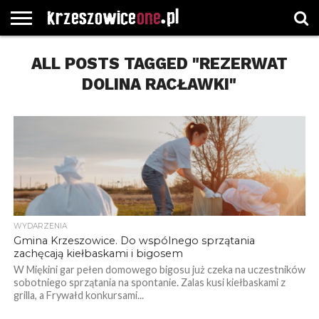
STRONA
GŁÓWNA
ALL POSTS TAGGED "REZERWAT
WYBORY
WYBIERZ
ROZKŁADY
GREGORCZYK
KONTAKT
SAMORZĄDOWE
KATEGORIE
JAZDY
WATCH
DOLINA RACŁAWKI"
WYDARZENIA
Gmina Krzeszowice. Do wspólnego sprzątania
zachęcają kiełbaskami i bigosem
W Miękini gar pełen domowego bigosu już czeka na uczestników
sobotniego sprzątania na spontanie. Zalas kusi kiełbaskami z
grilla, a Frywałd konkursami...