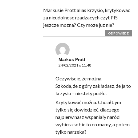
Markusie Prott alias krzysio, krytykowac
za nieudolnosc rzadzacych czyt PIS
jeszcze mozna? Czy moze juz nie?
ODPOWIEDZ
Markus Prott
24/02/2021 o 11:48
Oczywiście, że można.
Szkoda, że z góry zakładasz, że ja to
krzysio – niestety pudło.
Krytykować można. Chciałbym
tylko się dowiedzieć, dlaczego
najpierw nasz wspaniały naród
wybiera sobie to co mamy, a potem
tylko narzeka?