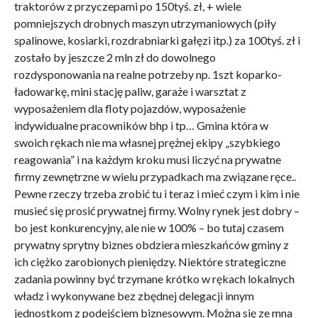
traktorów z przyczepami po 150tyś. zł, + wiele
pomniejszych drobnych maszyn utrzymaniowych (piły
spalinowe, kosiarki, rozdrabniarki gałęzi itp.) za 100tyś. zł i
zostało by jeszcze 2 mln zł do dowolnego
rozdysponowania na realne potrzeby np. 1szt koparko-
ładowarkę, mini stację paliw, garaże i warsztat z
wyposażeniem dla floty pojazdów, wyposażenie
indywidualne pracowników bhp i tp… Gmina która w
swoich rękach nie ma własnej prężnej ekipy „szybkiego
reagowania” i na każdym kroku musi liczyć na prywatne
firmy zewnętrzne w wielu przypadkach ma związane ręce..
Pewne rzeczy trzeba zrobić tu i teraz i mieć czym i kim i nie
musieć się prosić prywatnej firmy. Wolny rynek jest dobry –
bo jest konkurencyjny, ale nie w 100% – bo tutaj czasem
prywatny sprytny biznes obdziera mieszkańców gminy z
ich ciężko zarobionych pieniędzy. Niektóre strategiczne
zadania powinny być trzymane krótko w rękach lokalnych
władz i wykonywane bez zbędnej delegacji innym
jednostkom z podejściem biznesowym. Można się ze mna