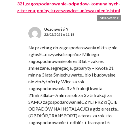
321,zagospodarowanie-odpadow-komunalnych-
z-terenu-gminy-krzeszowice-uniewaznienie.html
ODPOWIEDZ
Uczciwość ?
22/02/2021 o 11:18
Na przetarg do zagospodarowania nikt się nie
zgłosił…oczywiście oprócz Mikiego –
zagospodarowanie okres 3 lat – zakres
zmieszane, segregacja, gabaryty – kwota 21
mln na 3 lata Śmiechu warte.. bio i budowalne
nie złożył oferty. Więc za rok
zagospodarowania 3 z 5 frakcji kwota
21mln/3lata=7mln na rok za 3 z 5 frakcji za
SAMO zagospodarowanie(CZYLI PRZYJĘCIE
ODPADÓW NA INSTALACJE) a gdzie reszta..
(OBDIÓR,TRANSPORT) a teraz za rok i to
zagospodarowanie + odbiór + transport 5