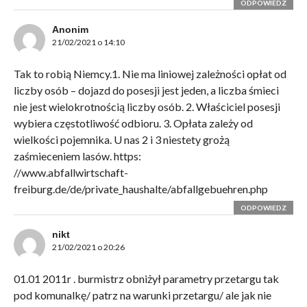
ODPOWIEDZ
Anonim
21/02/2021 o 14:10
Tak to robią Niemcy.1. Nie ma liniowej zależności opłat od
liczby osób – dojazd do posesji jest jeden, a liczba śmieci
nie jest wielokrotnością liczby osób. 2. Właściciel posesji
wybiera częstotliwość odbioru. 3. Opłata zależy od
wielkości pojemnika. U nas 2 i 3 niestety grożą
zaśmieceniem lasów. https:
//www.abfallwirtschaft-
freiburg.de/de/private_haushalte/abfallgebuehren.php
ODPOWIEDZ
nikt
21/02/2021 o 20:26
01.01 2011r . burmistrz obniżył parametry przetargu tak
pod komunalkę/ patrz na warunki przetargu/ ale jak nie