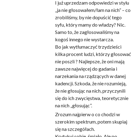
I już uprzedzam odpowiedzi w stylu
„ja nie głosowałem/łam na nich” – co
zrobiliśmy, by nie dopuścić tego
syfu, który mamy do władzy? Nic.
Samo to, że zagłosowaliśmy na
kogoś innego nie wystarcza.
Bo jak wytłumaczyć trzydzieści
kilka procent ludzi, którzy głosować
nie poszli ? Najlepsze, że oni mają
zawsze najwięcej do gadania i
narzekania na rządzących w danej
kadencji. Szkoda, że nie rozumieją,
że nie głosując na nich, przyczynili
się do ich zwycięstwa, teoretycznie
na nich „głosując”.
Zrozum najpierw o co chodzi w
szerokim spektrum, potem skupiaj
się na szczegółach.
Krytykuj sobie, śmiało. Ale po