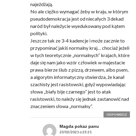
najeżdżają.
No ale ciężko wymagać żeby w kraju, w którym
pseudodemokracja jest od niecałych 3 dekad
naród był należycie wyedukowany pod kątem
polityki.
Jeszcze tak ze 3-4 kadencje i może zacznie to
przypominać jakiś normalny kraj… chociaż jeżeli
w tych teoretycznie „normalnych” krajach, które
daje się nam jako wzór człowiek w majestacie
prawa bierze ślub z pizzą, drzewem, albo psem,
a algorytm informatyczny stwierdza, że kanał
szachisty jest rasistowski, gdyż wypowiadając
słowa „biały bije czarnego” jest to atak
rasistowski, to należy się jednak zastanowić nad
znaczeniem słowa „normalny”.
ODPOWIEDZ
Magda pokaz panu
23/02/2021 o 23:21