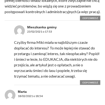
pełnej bierności władz lokalnych, które zwyczajnie nie chcą
widzieć problemów, bo wiążą się one z prowadzeniem
postępowań kontrolnych i administracyjnych (a więc pracą).
ODPOWIEDZ
Mieszkanka gminy
23/02/2021 o 17:53
Czyżby firma Miki miała w najbliższym czasie
dopłacać do interesu? To może lepiej nie stawać do
przetargu i zamknąć interes, tak nieopłacalny? Popiół
i śmieci w lesie, to EDUKACJA, dla niektórych nie do
przejścia, ale artykuł jest o opłatach, a nie o
wyrzucaniu śmieci do lasu i popiele, trzeba się
trzymać tematu, a nie odwracać uwagi.
ODPOWIEDZ
Marta
18/02/2021 o 18:54