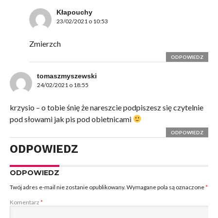
Kłapouchy
23/02/2021 o 10:53
Zmierzch
ODPOWIEDZ
tomaszmyszewski
24/02/2021 o 18:55
krzysio – o tobie śnię że nareszcie podpiszesz się czytelnie
pod słowami jak pis pod obietnicami
ODPOWIEDZ
ODPOWIEDZ
ODPOWIEDZ
Twój adres e-mail nie zostanie opublikowany.
Wymagane pola są oznaczone
*
Komentarz
*