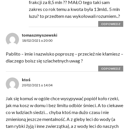
frakcji za 8,5 mln ?? MAŁO tego taki sam
zakres co rok temu a kwota była 13mld.. 5 mln
luzu? to przedtem nas wykołowali rozumiem..?
ODPOWIEDZ
tomaszmyszewski
18/02/2021 o 20:00
Pablito – imie i nazwisko poproszę – przecież nie kłamiesz –
dlaczego boisz się szlachetnych uwag ?
ODPOWIEDZ
ktoś
20/02/2021 o 14:04
Jak się komuś w ogóle chce wysypywać popiół koło rzeki,
jak ma kosz w domu i bez limitu odbiór śmieci. A to ciekawe
co w ludziach siedzi… chyba ktoś ma dużo czasu i nie
zmienioną jeszcze mentalność. A z gleby leci do wody (a
tam rybki żyją i inne zwierzątka), a z wody leci do naszych