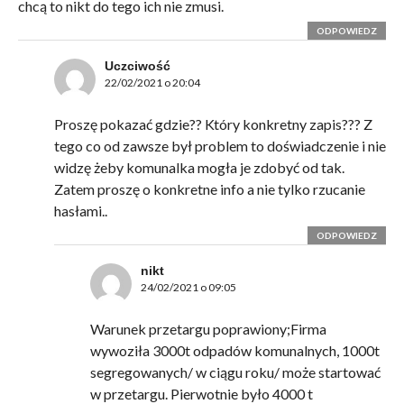
chcą to nikt do tego ich nie zmusi.
ODPOWIEDZ
Uczciwość
22/02/2021 o 20:04
Proszę pokazać gdzie?? Który konkretny zapis??? Z
tego co od zawsze był problem to doświadczenie i nie
widzę żeby komunalka mogła je zdobyć od tak.
Zatem proszę o konkretne info a nie tylko rzucanie
hasłami..
ODPOWIEDZ
nikt
24/02/2021 o 09:05
Warunek przetargu poprawiony;Firma
wywoziła 3000t odpadów komunalnych, 1000t
segregowanych/ w ciągu roku/ może startować
w przetargu. Pierwotnie było 4000 t