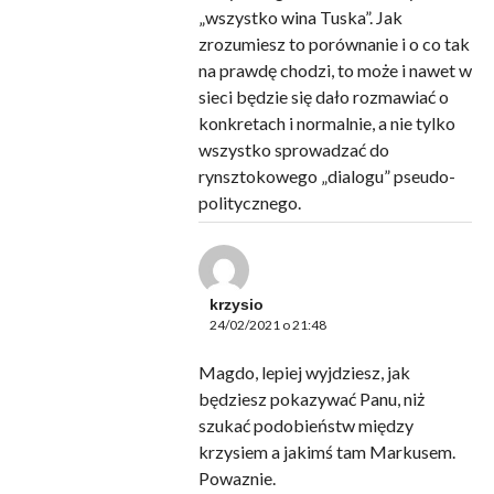
„wszystko wina Tuska”. Jak
zrozumiesz to porównanie i o co tak
na prawdę chodzi, to może i nawet w
sieci będzie się dało rozmawiać o
konkretach i normalnie, a nie tylko
wszystko sprowadzać do
rynsztokowego „dialogu” pseudo-
politycznego.
krzysio
24/02/2021 o 21:48
Magdo, lepiej wyjdziesz, jak
będziesz pokazywać Panu, niż
szukać podobieństw między
krzysiem a jakimś tam Markusem.
Powaznie.