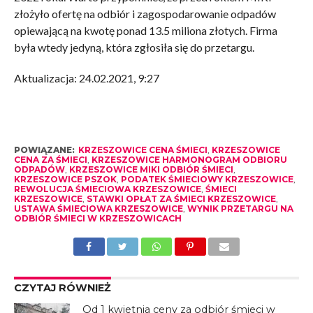
złożyło ofertę na odbiór i zagospodarowanie odpadów
opiewającą na kwotę ponad 13.5 miliona złotych. Firma
była wtedy jedyną, która zgłosiła się do przetargu.
Aktualizacja: 24.02.2021, 9:27
POWIĄZANE:
KRZESZOWICE CENA ŚMIECI
,
KRZESZOWICE
CENA ZA ŚMIECI
,
KRZESZOWICE HARMONOGRAM ODBIORU
ODPADÓW
,
KRZESZOWICE MIKI ODBIÓR ŚMIECI
,
KRZESZOWICE PSZOK
,
PODATEK ŚMIECIOWY KRZESZOWICE
,
REWOLUCJA ŚMIECIOWA KRZESZOWICE
,
ŚMIECI
KRZESZOWICE
,
STAWKI OPŁAT ZA ŚMIECI KRZESZOWICE
,
USTAWA ŚMIECIOWA KRZESZOWICE
,
WYNIK PRZETARGU NA
ODBIÓR ŚMIECI W KRZESZOWICACH
CZYTAJ RÓWNIEŻ
Od 1 kwietnia ceny za odbiór śmieci w