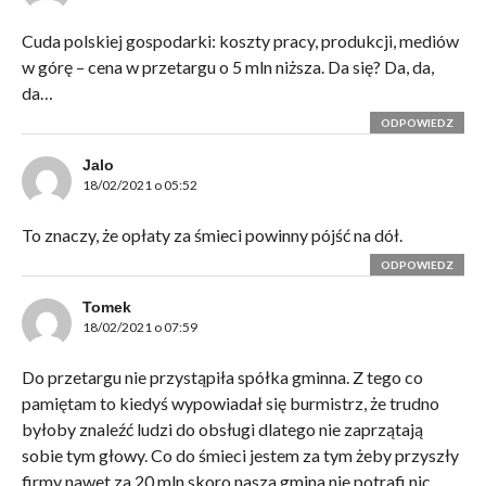
Cuda polskiej gospodarki: koszty pracy, produkcji, mediów
w górę – cena w przetargu o 5 mln niższa. Da się? Da, da,
da…
ODPOWIEDZ
Jalo
18/02/2021 o 05:52
To znaczy, że opłaty za śmieci powinny pójść na dół.
ODPOWIEDZ
Tomek
18/02/2021 o 07:59
Do przetargu nie przystąpiła spółka gminna. Z tego co
pamiętam to kiedyś wypowiadał się burmistrz, że trudno
byłoby znaleźć ludzi do obsługi dlatego nie zaprzątają
sobie tym głowy. Co do śmieci jestem za tym żeby przyszły
firmy nawet za 20 mln skoro nasza gmina nie potrafi nic