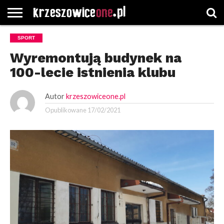
STRONA
SPORT
GŁÓWNA
WYBORY
WYBIERZ
ROZKŁADY
GREGORCZYK
KONTAKT
SAMORZĄDOWE
KATEGORIE
JAZDY
WATCH
Wyremontują budynek na
100-lecie istnienia klubu
Autor
krzeszowiceone.pl
Opublikowane
17/02/2021