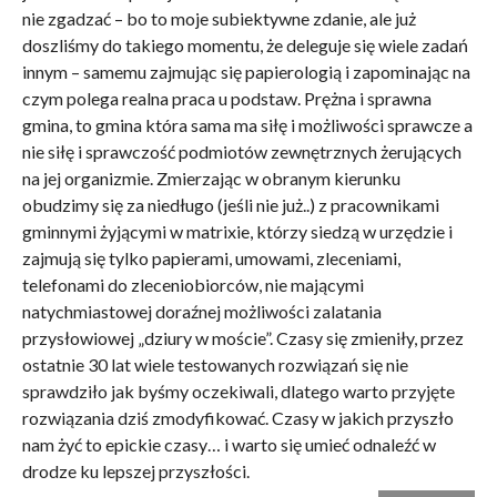
nie zgadzać – bo to moje subiektywne zdanie, ale już
doszliśmy do takiego momentu, że deleguje się wiele zadań
innym – samemu zajmując się papierologią i zapominając na
czym polega realna praca u podstaw. Prężna i sprawna
gmina, to gmina która sama ma siłę i możliwości sprawcze a
nie siłę i sprawczość podmiotów zewnętrznych żerujących
na jej organizmie. Zmierzając w obranym kierunku
obudzimy się za niedługo (jeśli nie już..) z pracownikami
gminnymi żyjącymi w matrixie, którzy siedzą w urzędzie i
zajmują się tylko papierami, umowami, zleceniami,
telefonami do zleceniobiorców, nie mającymi
natychmiastowej doraźnej możliwości zalatania
przysłowiowej „dziury w moście”. Czasy się zmieniły, przez
ostatnie 30 lat wiele testowanych rozwiązań się nie
sprawdziło jak byśmy oczekiwali, dlatego warto przyjęte
rozwiązania dziś zmodyfikować. Czasy w jakich przyszło
nam żyć to epickie czasy… i warto się umieć odnaleźć w
drodze ku lepszej przyszłości.