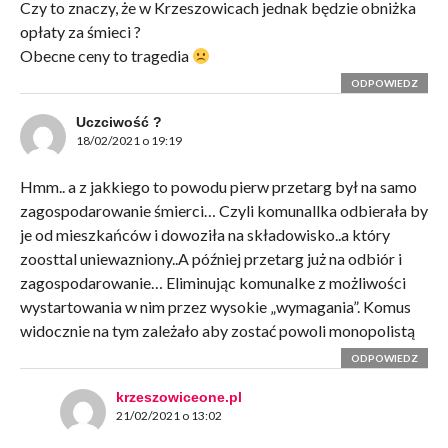
Czy to znaczy, że w Krzeszowicach jednak będzie obniżka
opłaty za śmieci ?
Obecne ceny to tragedia
ODPOWIEDZ
Uczciwość ?
18/02/2021 o 19:19
Hmm.. a z jakkiego to powodu pierw przetarg był na samo
zagospodarowanie śmierci… Czyli komunallka odbierała by
je od mieszkańców i dowoziła na składowisko..a który
zoosttal uniewazniony..A później przetarg już na odbiór i
zagospodarowanie… Eliminując komunalke z możliwości
wystartowania w nim przez wysokie „wymagania”. Komus
widocznie na tym zależało aby zostać powoli monopolistą
ODPOWIEDZ
krzeszowiceone.pl
21/02/2021 o 13:02