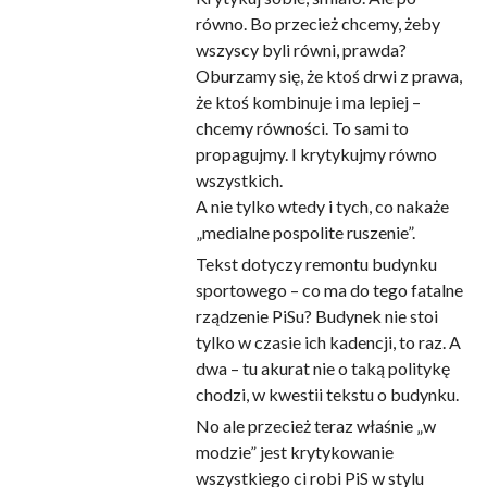
równo. Bo przecież chcemy, żeby
wszyscy byli równi, prawda?
Oburzamy się, że ktoś drwi z prawa,
że ktoś kombinuje i ma lepiej –
chcemy równości. To sami to
propagujmy. I krytykujmy równo
wszystkich.
A nie tylko wtedy i tych, co nakaże
„medialne pospolite ruszenie”.
Tekst dotyczy remontu budynku
sportowego – co ma do tego fatalne
rządzenie PiSu? Budynek nie stoi
tylko w czasie ich kadencji, to raz. A
dwa – tu akurat nie o taką politykę
chodzi, w kwestii tekstu o budynku.
No ale przecież teraz właśnie „w
modzie” jest krytykowanie
wszystkiego ci robi PiS w stylu