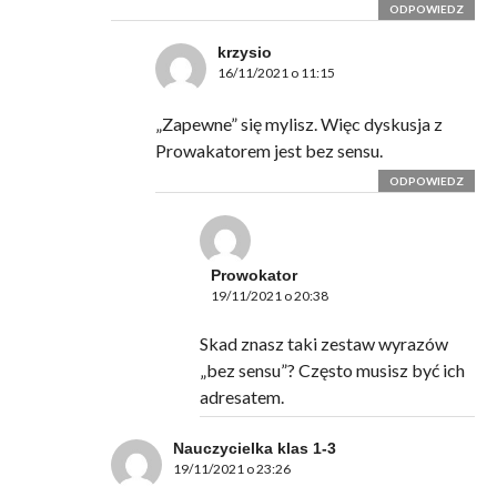
ODPOWIEDZ
krzysio
16/11/2021 o 11:15
„Zapewne” się mylisz. Więc dyskusja z
Prowakatorem jest bez sensu.
ODPOWIEDZ
Prowokator
19/11/2021 o 20:38
Skad znasz taki zestaw wyrazów
„bez sensu”? Często musisz być ich
adresatem.
Nauczycielka klas 1-3
19/11/2021 o 23:26