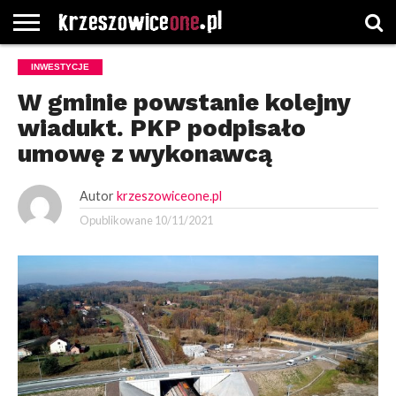
STRONA
INWESTYCJE
GŁÓWNA
WYBORY
WYBIERZ
ROZKŁADY
GREGORCZYK
KONTAKT
SAMORZĄDOWE
KATEGORIE
JAZDY
WATCH
W gminie powstanie kolejny
wiadukt. PKP podpisało
umowę z wykonawcą
Autor
krzeszowiceone.pl
Opublikowane
10/11/2021