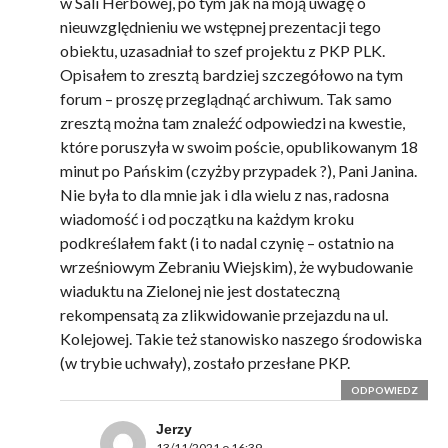
w Sali Herbowej, po tym jak na moją uwagę o
nieuwzględnieniu we wstępnej prezentacji tego
obiektu, uzasadniał to szef projektu z PKP PLK.
Opisałem to zresztą bardziej szczegółowo na tym
forum – proszę przeglądnąć archiwum. Tak samo
zresztą można tam znaleźć odpowiedzi na kwestie,
które poruszyła w swoim poście, opublikowanym 18
minut po Pańskim (czyżby przypadek ?), Pani Janina.
Nie była to dla mnie jak i dla wielu z nas, radosna
wiadomość i od początku na każdym kroku
podkreślałem fakt (i to nadal czynię – ostatnio na
wrześniowym Zebraniu Wiejskim), że wybudowanie
wiaduktu na Zielonej nie jest dostateczną
rekompensatą za zlikwidowanie przejazdu na ul.
Kolejowej. Takie też stanowisko naszego środowiska
(w trybie uchwały), zostało przesłane PKP.
ODPOWIEDZ
Jerzy
13/11/2021 o 16:39