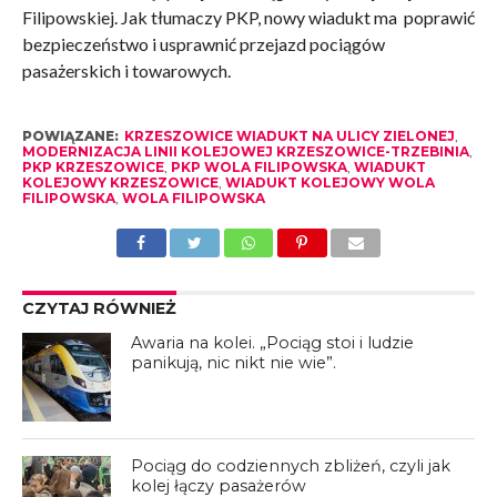
Filipowskiej. Jak tłumaczy PKP, nowy wiadukt ma poprawić
bezpieczeństwo i usprawnić przejazd pociągów
pasażerskich i towarowych.
POWIĄZANE:
KRZESZOWICE WIADUKT NA ULICY ZIELONEJ
,
MODERNIZACJA LINII KOLEJOWEJ KRZESZOWICE-TRZEBINIA
,
PKP KRZESZOWICE
,
PKP WOLA FILIPOWSKA
,
WIADUKT
KOLEJOWY KRZESZOWICE
,
WIADUKT KOLEJOWY WOLA
FILIPOWSKA
,
WOLA FILIPOWSKA
CZYTAJ RÓWNIEŻ
Awaria na kolei. „Pociąg stoi i ludzie
panikują, nic nikt nie wie”.
Pociąg do codziennych zbliżeń, czyli jak
kolej łączy pasażerów