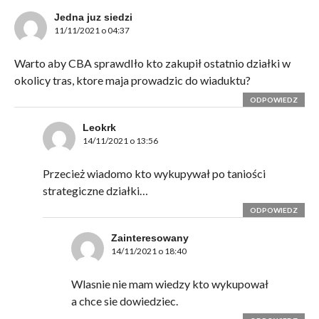
Jedna juz siedzi
11/11/2021 o 04:37
Warto aby CBA sprawdIło kto zakupił ostatnio działki w
okolicy tras, ktore maja prowadzic do wiaduktu?
ODPOWIEDZ
Leokrk
14/11/2021 o 13:56
Przecież wiadomo kto wykupywał po taniości
strategiczne działki…
ODPOWIEDZ
Zainteresowany
14/11/2021 o 18:40
Wlasnie nie mam wiedzy kto wykupował
a chce sie dowiedziec.