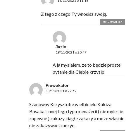
16/11/2021 o 11:18
Z tego z czego Ty wnosisz swoją.
ODPOWIEDZ
Jasio
19/11/2021 o 20:47
A ja myslalem, ze to będzie proste
pytanie dla Ciebie krzysio.
Prowokator
13/11/2021 o 22:52
Szanowny Krzysztofie wielbicielu Kukiza
Bosaka i innej tego typu menażerii ( nie myle sie
zapewne ) zakazy ciagłe zakazy a moze własnie
nie zakazywac a uczyc.