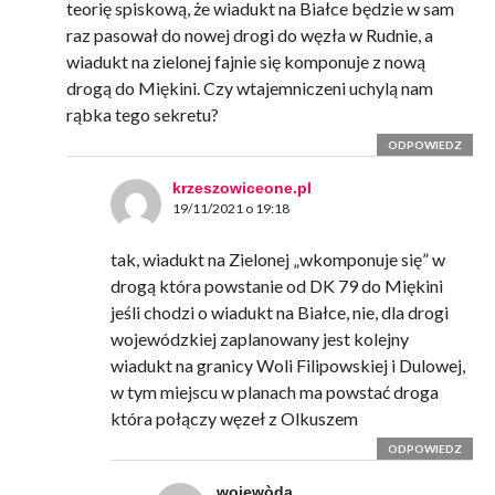
teorię spiskową, że wiadukt na Białce będzie w sam
raz pasował do nowej drogi do węzła w Rudnie, a
wiadukt na zielonej fajnie się komponuje z nową
drogą do Miękini. Czy wtajemniczeni uchylą nam
rąbka tego sekretu?
ODPOWIEDZ
krzeszowiceone.pl
19/11/2021 o 19:18
tak, wiadukt na Zielonej „wkomponuje się” w
drogą która powstanie od DK 79 do Miękini
jeśli chodzi o wiadukt na Białce, nie, dla drogi
wojewódzkiej zaplanowany jest kolejny
wiadukt na granicy Woli Filipowskiej i Dulowej,
w tym miejscu w planach ma powstać droga
która połączy węzeł z Olkuszem
ODPOWIEDZ
wojewòda