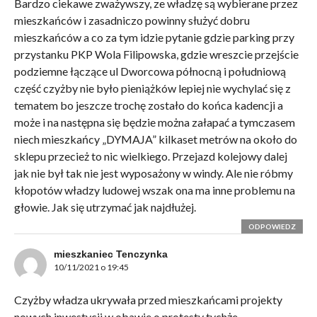
Bardzo ciekawe zważywszy, ze władzę są wybierane przez
mieszkańców i zasadniczo powinny służyć dobru
mieszkańców a co za tym idzie pytanie gdzie parking przy
przystanku PKP Wola Filipowska, gdzie wreszcie przejście
podziemne łączące ul Dworcowa północną i południową
część czyżby nie było pieniążków lepiej nie wychylać się z
tematem bo jeszcze trochę zostało do końca kadencji a
może i na następna się będzie można załapać a tymczasem
niech mieszkańcy „DYMAJA” kilkaset metrów na około do
sklepu przecież to nic wielkiego. Przejazd kolejowy dalej
jak nie był tak nie jest wyposażony w windy. Ale nie róbmy
kłopotów władzy ludowej wszak ona ma inne problemu na
głowie. Jak się utrzymać jak najdłużej.
ODPOWIEDZ
mieszkaniec Tenczynka
10/11/2021 o 19:45
Czyżby władza ukrywała przed mieszkańcami projekty
nowych inwestycji w obawie o protesty tychże