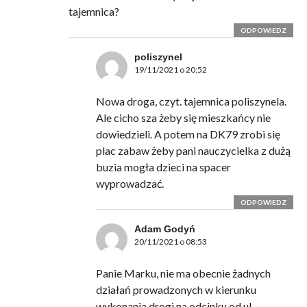
tajemnica?
ODPOWIEDZ
poliszynel
19/11/2021 o 20:52
Nowa droga, czyt. tajemnica poliszynela.
Ale cicho sza żeby się mieszkańcy nie
dowiedzieli. A potem na DK79 zrobi się
plac zabaw żeby pani nauczycielka z dużą
buzia mogła dzieci na spacer
wyprowadzać.
ODPOWIEDZ
Adam Godyń
20/11/2021 o 08:53
Panie Marku, nie ma obecnie żadnych
działań prowadzonych w kierunku
wykonania drogi na odcinku od ul.