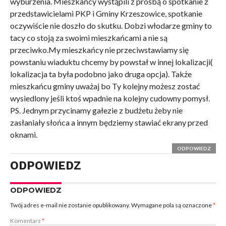
wyburzenia. Mieszkańcy wystąpili z prośbą o spotkanie z
przedstawicielami PKP i Gminy Krzeszowice, spotkanie
oczywiście nie doszło do skutku. Dobzi włodarze gminy to
tacy co stoją za swoimi mieszkańcami a nie są
przeciwko.My mieszkańcy nie przeciwstawiamy się
powstaniu wiaduktu chcemy by powstał w innej lokalizacji(
lokalizacja ta była podobno jako druga opcja). Także
mieszkańcu gminy uważaj bo Ty kolejny możesz zostać
wysiedlony jeśli ktoś wpadnie na kolejny cudowny pomysł.
PS. Jednym przycinamy gałezie z budżetu żeby nie
zasłaniały słońca a innym będziemy stawiać ekrany przed
oknami.
ODPOWIEDZ
ODPOWIEDZ
ODPOWIEDZ
Twój adres e-mail nie zostanie opublikowany.
Wymagane pola są oznaczone
*
Komentarz
*