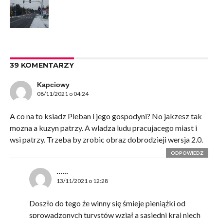
39 KOMENTARZY
Kapciowy
08/11/2021 o 04:24
A co na to ksiadz Pleban i jego gospodyni? No jakzesz tak
mozna a kuzyn patrzy. A wladza ludu pracujacego miast i
wsi patrzy. Trzeba by zrobic obraz dobrodzieji wersja 2.0.
ODPOWIEDZ
......
13/11/2021 o 12:28
Doszło do tego że winny się śmieje pieniążki od
sprowadzonych turystów wziął a sąsiedni kraj niech