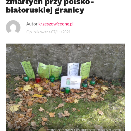
zmarłych przy polsko-
białoruskiej granicy
Autor
krzeszowiceone.pl
Opublikowane
07/11/2021
SYMBOLICZNE ZNICZE PRZY MURZE CMENTARZA W TENCZYNKU