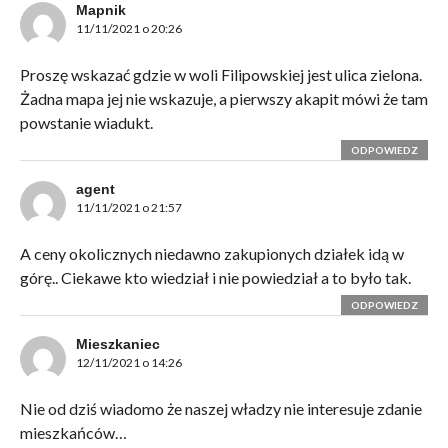
Mapnik
11/11/2021 o 20:26
Proszę wskazać gdzie w woli Filipowskiej jest ulica zielona.
Żadna mapa jej nie wskazuje, a pierwszy akapit mówi że tam
powstanie wiadukt.
ODPOWIEDZ
agent
11/11/2021 o 21:57
A ceny okolicznych niedawno zakupionych działek idą w
górę.. Ciekawe kto wiedział i nie powiedział a to było tak.
ODPOWIEDZ
Mieszkaniec
12/11/2021 o 14:26
Nie od dziś wiadomo że naszej władzy nie interesuje zdanie
mieszkańców…