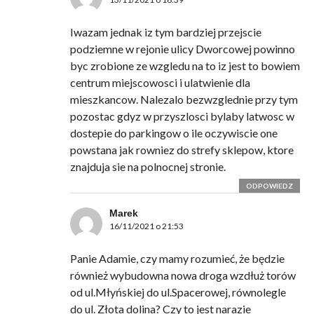
Iwazam jednak iz tym bardziej przejscie
podziemne w rejonie ulicy Dworcowej powinno
byc zrobione ze wzgledu na to iz jest to bowiem
centrum miejscowosci i ulatwienie dla
mieszkancow. Nalezalo bezwzglednie przy tym
pozostac gdyz w przyszlosci bylaby latwosc w
dostepie do parkingow o ile oczywiscie one
powstana jak rowniez do strefy sklepow, ktore
znajduja sie na polnocnej stronie.
ODPOWIEDZ
Marek
16/11/2021 o 21:53
Panie Adamie, czy mamy rozumieć, że będzie
również wybudowna nowa droga wzdłuż torów
od ul.Młyńskiej do ul.Spacerowej, równolegle
do ul. Złota dolina? Czy to jest narazie