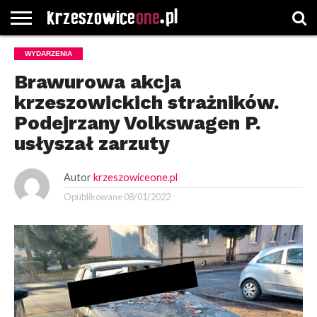
STRONA
WYDARZENIA
GŁÓWNA
WYBORY
WYBIERZ
ROZKŁADY
GREGORCZYK
KONTAKT
SAMORZĄDOWE
KATEGORIE
JAZDY
WATCH
Brawurowa akcja
krzeszowickich strażników.
Podejrzany Volkswagen P.
usłyszał zarzuty
Autor
krzeszowiceone.pl
Opublikowane
08/01/2022