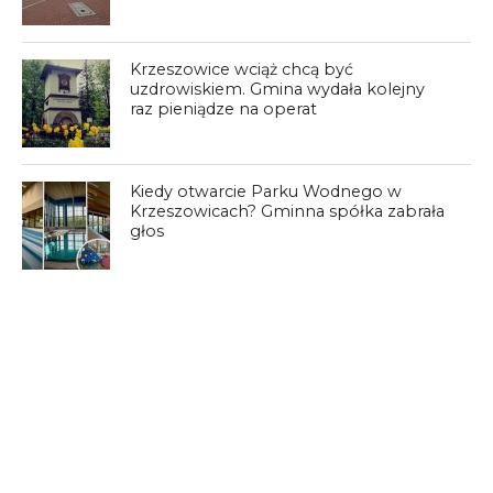
Krzeszowice wciąż chcą być
uzdrowiskiem. Gmina wydała kolejny
raz pieniądze na operat
Kiedy otwarcie Parku Wodnego w
Krzeszowicach? Gminna spółka zabrała
głos
15 KOMENTARZY
.
09/01/2022 o 00:09
Czy „obiecująco” to oficjalna miara przy odwiertach?