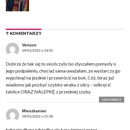
7 KOMENTARZY
Verizon
09/01/2022 o 14:03
Dobrze że tak się to skończyło bo słyszałem pomysły o
jego podpaleniu, chociaż sama uważałam, ze wystarczy go
wypchnąć na jezdnie i przewrócić na bok. Cóż, teraz już
wiadomo jak pozbyć szybko wraku z ulicy – odkręcić
tablice ORAZ NALEPKĘ z przedniej szyby.
ODPOWIEDZ
Mieszkaniec
09/01/2022 o 15:38
hehe nie długa odsiadka ale kara śmierci przez