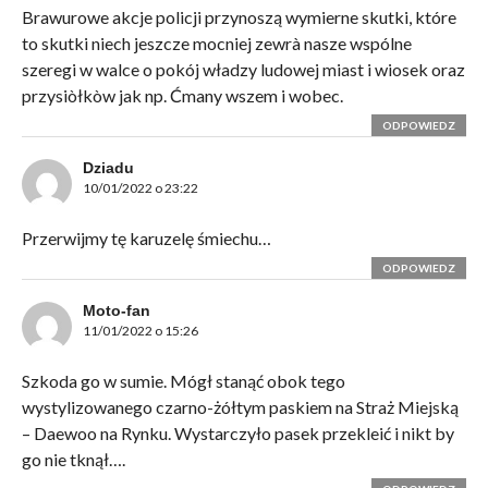
Brawurowe akcje policji przynoszą wymierne skutki, które
to skutki niech jeszcze mocniej zewrà nasze wspólne
szeregi w walce o pokój władzy ludowej miast i wiosek oraz
przysiòłkòw jak np. Ćmany wszem i wobec.
ODPOWIEDZ
Dziadu
10/01/2022 o 23:22
Przerwijmy tę karuzelę śmiechu…
ODPOWIEDZ
Moto-fan
11/01/2022 o 15:26
Szkoda go w sumie. Mógł stanąć obok tego
wystylizowanego czarno-żółtym paskiem na Straż Miejską
– Daewoo na Rynku. Wystarczyło pasek przekleić i nikt by
go nie tknął….