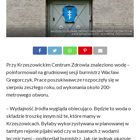
NA ZDJĘCIU GŁÓWNE ŹRÓDŁO SIARCZANEJ WODY LECZNICZEJ W
KRZESZOWICACH FOT. WIKIPEDIA, PIOTREKWAS
Przy Krzeszowickim Centrum Zdrowia znaleziono wodę –
poinformował na grudniowej sesji burmistrz Wacław
Gregorczyk. Prace poszukiwawcze rozpoczęły się w
sierpniu zeszłego roku, od wykonania około 200-
metrowego otworu.
– Wydajność źródła wygląda obiecująco. Będzie to woda o
składzie troszkę innym niż te, które mamy w
Krzeszowicach. Byłaby wykorzystywana w planowanej w
tamtym rejonie pijalni wód czy w basenach z wodami
leczniczymi – podkreślał burmistrz. Jak się jednak okazuje,