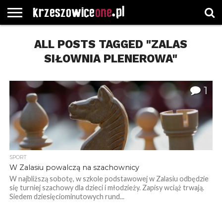
STRONA
GŁÓWNA
ALL POSTS TAGGED "ZALAS
WYBORY
WYBIERZ
ROZKŁADY
GREGORCZYK
KONTAKT
SAMORZĄDOWE
KATEGORIE
JAZDY
WATCH
SIŁOWNIA PLENEROWA"
1
SPORT
W Zalasiu powalczą na szachownicy
W najbliższą sobotę, w szkole podstawowej w Zalasiu odbędzie
się turniej szachowy dla dzieci i młodzieży. Zapisy wciąż trwają.
Siedem dziesięciominutowych rund...