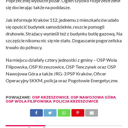
Poprzecznej wybuchł pożar. Ogień szybko rozprzestrzenił
się docierając także na poddasze.
Jak informuje Kraków 112, jednemu z mieszkańców udało
się opuścić budynek samodzielnie, reszcie pomogli
druhowie. Strażacy wynieśli też z budynku butlę gazową. Na
szczęście nikomu nic się nie stało. Dogaszanie pogorzeliska
trwało do północy.
Na miejscu działały cztery jednostki z gminy – OSP Wola
Filipowska, OSP Krzeszowice, OSP Tenczynek oraz OSP
Nawojowa Góra a także JRG-3 PSP Kraków, Oficer
Operacyjny SKKM, policja oraz Pogotowie Energetyczne.
POWIĄZANE:
OSP KRZESZOWICE
,
OSP NAWOJOWA GÓRA
,
OSP WOLA FILIPOWSKA
,
POLICJA KRZESZOWICE