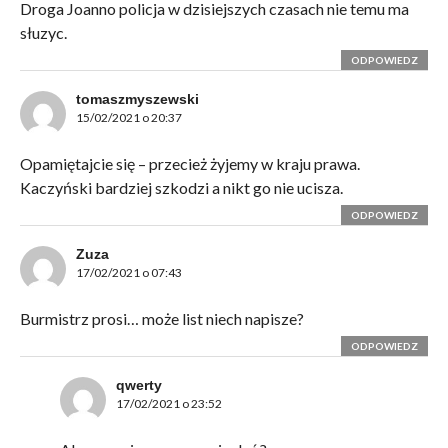
Droga Joanno policja w dzisiejszych czasach nie temu ma
słuzyc.
ODPOWIEDZ
tomaszmyszewski
15/02/2021 o 20:37
Opamiętajcie się – przecież żyjemy w kraju prawa.
Kaczyński bardziej szkodzi a nikt go nie ucisza.
ODPOWIEDZ
Zuza
17/02/2021 o 07:43
Burmistrz prosi… może list niech napisze?
ODPOWIEDZ
qwerty
17/02/2021 o 23:52