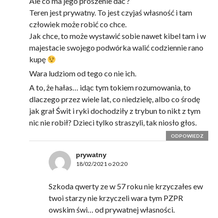
Ale co ma jego proszenie dać ?
Teren jest prywatny. To jest czyjaś własność i tam
człowiek może robić co chce.
Jak chce, to może wystawić sobie nawet kibel tam i w
majestacie swojego podwórka walić codziennie rano
kupę
Wara ludziom od tego co nie ich.
A to, że hałas… idąc tym tokiem rozumowania, to
dlaczego przez wiele lat, co niedzielę, albo co środę
jak grał Świt i ryki dochodziły z trybun to nikt z tym
nic nie robił? Dzieci tylko straszyli, tak niosło głos.
ODPOWIEDZ
prywatny
18/02/2021 o 20:20
Szkoda qwerty ze w 57 roku nie krzyczałes ew
twoi starzy nie krzyczeli wara tym PZPR
owskim świ… od prywatnej własności.