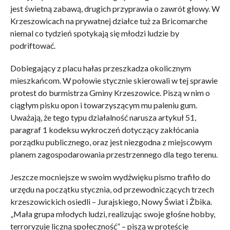
jest świetną zabawą, drugich przyprawia o zawrót głowy. W
Krzeszowicach na prywatnej działce tuż za Bricomarche
niemal co tydzień spotykają się młodzi ludzie by
podriftować.
Dobiegający z placu hałas przeszkadza okolicznym
mieszkańcom. W połowie stycznie skierowali w tej sprawie
protest do burmistrza Gminy Krzeszowice. Piszą w nim o
ciągłym pisku opon i towarzyszącym mu paleniu gum.
Uważają, że tego typu działalność narusza artykuł 51,
paragraf 1 kodeksu wykroczeń dotyczący zakłócania
porządku publicznego, oraz jest niezgodna z miejscowym
planem zagospodarowania przestrzennego dla tego terenu.
Jeszcze mocniejsze w swoim wydźwięku pismo trafiło do
urzędu na początku stycznia, od przewodniczących trzech
krzeszowickich osiedli – Jurajskiego, Nowy Świat i Żbika.
„Mała grupa młodych ludzi, realizując swoje głośne hobby,
terroryzuje liczną społeczność” – piszą w proteście