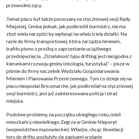
przewodniczący.
Temat placu był także poruszany na styczniowej sesji Rady
Miejskiej. Gmina jednak, jak podkreślił burmistrz, nie ma
zbyt wielu narzędzi by wpłynąć na właściciela działki. Na
razie do firmy transportowej, która zarządza terenem,
trafiło pismo z prośbą o zaprzestanie uciążliwego
przedsięwzięcia. „Działalność typu drifting jest niezgodna z
kierunkami rozwoju gminy (ekologia, turystyka)” – pisze w
piśmie do firmy naczelnik Wydziału Gospodarowania
Mieniem i Planowania Przestrzennego. Tym co dzieje się na
placu nieopodal Bricomarche, jak podkreślał na styczniowej
sesji burmistrz, jest już zainteresowana policja i straż
miejska.
Podobne problemy, na początku ubiegłego roku, mieli
mieszkańcy niewielkiego Zegrza w Gminie Nieporęt
(województwo mazowieckie). Władze, chcąc likwidacji
toru do driftu, posłużyły się zapisami w planie