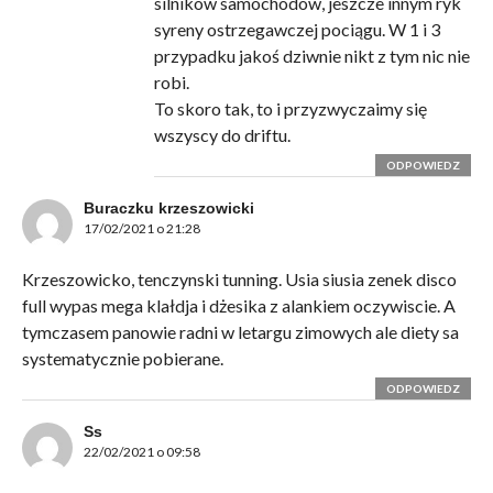
silników samochodów, jeszcze innym ryk
syreny ostrzegawczej pociągu. W 1 i 3
przypadku jakoś dziwnie nikt z tym nic nie
robi.
To skoro tak, to i przyzwyczaimy się
wszyscy do driftu.
ODPOWIEDZ
Buraczku krzeszowicki
17/02/2021 o 21:28
Krzeszowicko, tenczynski tunning. Usia siusia zenek disco
full wypas mega klałdja i dżesika z alankiem oczywiscie. A
tymczasem panowie radni w letargu zimowych ale diety sa
systematycznie pobierane.
ODPOWIEDZ
Ss
22/02/2021 o 09:58