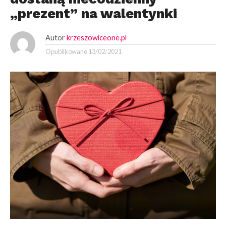
„prezent” na walentynki
Autor
krzeszowiceone.pl
Opublikowane
13/02/2021