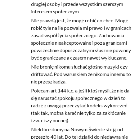
drugiej osoby i przede wszystkim szerszym
interesem społecznym.
Nie prawdą jest, że mogę robić co chce. Mogę
robić tyle na ile pozwala mi prawo i w granicach
zasad współżycia społecznego. Zachowania
społecznie nieakceptowalne i poza granicami
powszechnie dopuszczalnymi słusznie powinny
być ograniczane a czasem nawet wykluczane.
Nie bronię nikomu słuchać głośno muzyki czy
driftować. Pod warunkiem że nikomu innemu to
nie przeszkadza.
Polecam art 144 k.c, a jeśli ktoś myśli, że nie da
się naruszać spokoju społecznego w dzień to
radzę z uwagą przeczytać kodeks wykorczeń
(tak tak, można karać nie tylko za zakłócanie
tzw. ciszy nocnej).
Niektóre domy na Nowym Świecie stoją od
przeszło 40 lat. Do tej działki do niedawna nie