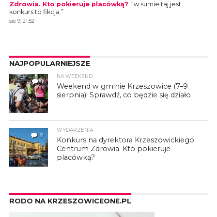
Zdrowia. Kto pokieruje placówką?
: “
w sumie taj jest.
konkurs to fikcja.
”
sie 9, 21:52
NAJPOPULARNIEJSZE
NA WEEKEND
1
Weekend w gminie Krzeszowice (7–9
sierpnia). Sprawdź, co będzie się działo
WYDARZENIA
9
Konkurs na dyrektora Krzeszowickiego
Centrum Zdrowia. Kto pokieruje
placówką?
RODO NA KRZESZOWICEONE.PL