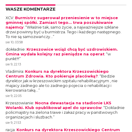
WASZE KOMENTARZE
XCV
:
Burmistrz sugerował przeniesienie w to miejsce
gminnej spółki. Zamiast tego… trwa poszukiwanie
najemcy
: “
Właśnie tak, samo życie, a najważniejsze szklane
drzwi powinny być u burmistrza. Tego i każdego następnego.
To nie są samozwańczy…
”
sie 10, 03:58
dokładnie
:
Krzeszowice wciąż chcą być uzdrowiskiem.
Gmina wydała kolejny raz pieniądze na operat
: “
w
punkt!!!
”
sie 9, 22:13
Vladimira
:
Konkurs na dyrektora Krzeszowickiego
Centrum Zdrowia. Kto pokieruje placówką?
: “
Bedzie
dyrektor jak w krzeszowickim szpitalu rehabilitacyjnym , nie
majacy zadnego ale to zadnego pojecia o rehabilitacji i
kierowania taką…
”
sie 9, 22:05
Krzeszowianie
:
Nocna dewastacja na stadionie LKS
Wolanki. Klub opublikował apel do sprawców
: “
Dokladnie
policmajstry na zielona trawe i zakaz pracy w panstwowych
organizacjach i sluzbach.
”
sie 9, 21:53
racja
:
Konkurs na dyrektora Krzeszowickiego Centrum