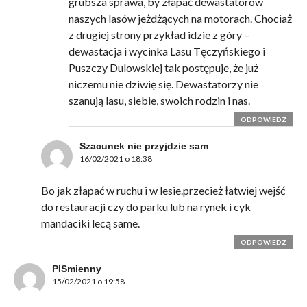
grubsza sprawa, by złapać dewastatorów
naszych lasów jeżdżących na motorach. Chociaż
z drugiej strony przykład idzie z góry –
dewastacja i wycinka Lasu Tęczyńskiego i
Puszczy Dulowskiej tak postępuje, że już
niczemu nie dziwię się. Dewastatorzy nie
szanują lasu, siebie, swoich rodzin i nas.
ODPOWIEDZ
Szacunek nie przyjdzie sam
16/02/2021 o 18:38
Bo jak złapać w ruchu i w lesie.przecież łatwiej wejść
do restauracji czy do parku lub na rynek i cyk
mandaciki lecą same.
ODPOWIEDZ
PISmienny
15/02/2021 o 19:58