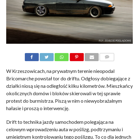
FOT. ZDJĘCIE POGLĄDOWE
KOMENTARZE
W Krzeszowicach, na prywatnym terenie nieopodal
Bricomarche powstał tor do driftu. Odgłosy dobiegające z
działki niosą się na odległość kilku kilometrów. Mieszkańcy
okolicznych domów i bloków skierowali w tej sprawie
protest do burmistrza. Piszą w nim o niewyobrażalnym
hałasie i proszą o interwencję.
Drift to technika jazdy samochodem polegająca na
celowym wprowadzeniu auta w poślizg, podtrzymaniu i
umiejętnym kontrolowaniu tego poślizgu. To co dla jednych