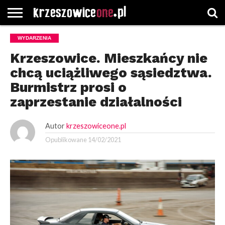
STRONA
WYDARZENIA
GŁÓWNA
WYBORY
WYBIERZ
ROZKŁADY
GREGORCZYK
KONTAKT
SAMORZĄDOWE
KATEGORIE
JAZDY
WATCH
Krzeszowice. Mieszkańcy nie
chcą uciążliwego sąsiedztwa.
Burmistrz prosi o
zaprzestanie działalności
Autor
krzeszowiceone.pl
Opublikowane
14/02/2021