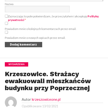
Nazwa
Zaznaczając to pole potwierdzam, że przeczytałem i akceptuję
Politykę
prywatności
*
Powiadom mnie o kolejnych komentarzach przez email.
Powiadom mnie o nowych wpisach przez email.
WYDARZENIA
Krzeszowice. Strażacy
ewakuowali mieszkańców
budynku przy Poprzecznej
Autor
krzeszowiceone.pl
Opublikowane
13/02/2021