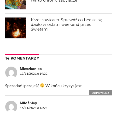
warto chronić zapylacze
Krzeszowicach. Sprawdź co będzie się
działo w ostatni weekend przed
Świętami
14 KOMENTARZY
Mieszkaniec
15/11/2021 o 19:22
Sprzedać i przejeść
W końcu kryzys jest…
ODPOWIEDZ
Miłośnicy
16/11/2021 o 16:21