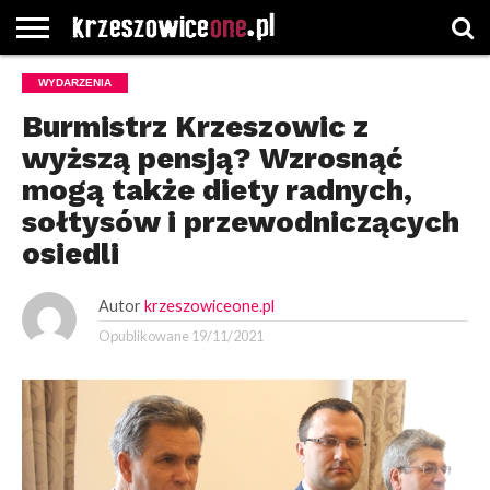
STRONA
WYDARZENIA
GŁÓWNA
WYBORY
WYBIERZ
ROZKŁADY
GREGORCZYK
KONTAKT
SAMORZĄDOWE
KATEGORIE
JAZDY
WATCH
Burmistrz Krzeszowic z
wyższą pensją? Wzrosnąć
mogą także diety radnych,
sołtysów i przewodniczących
osiedli
Autor
krzeszowiceone.pl
Opublikowane
19/11/2021