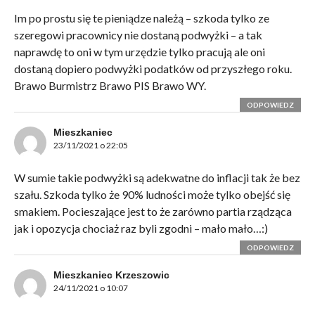
Im po prostu się te pieniądze należą – szkoda tylko ze
szeregowi pracownicy nie dostaną podwyżki – a tak
naprawdę to oni w tym urzędzie tylko pracują ale oni
dostaną dopiero podwyżki podatków od przyszłego roku.
Brawo Burmistrz Brawo PIS Brawo WY.
ODPOWIEDZ
Mieszkaniec
23/11/2021 o 22:05
W sumie takie podwyżki są adekwatne do inflacji tak że bez
szału. Szkoda tylko że 90% ludności może tylko obejść się
smakiem. Pocieszające jest to że zarówno partia rządząca
jak i opozycja chociaż raz byli zgodni – mało mało…:)
ODPOWIEDZ
Mieszkaniec Krzeszowic
24/11/2021 o 10:07