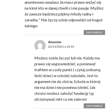
anonimowo uważasz że masz prawo wyżyć się
na kimś kto w danej chwili ci nie pasuje .Myślisz
że zawsze będziesz:piękny młody radny i
zaradny ” Nie życzę sobie odpowidzi od kogoś
takiego
ODPOWIEDZ
Anonim
22/11/2021 o 15:35
Możesz sobie życzyć lub nie. Każdy ma
prawo się wypowiedzieć, a ponieważ
trafiłem w czuły punkt ( czytaj znikomą
ilość dzieci w szkole) zabolało. Jest to
argument nie do zbicia. Szkoła w której
nie ma dzieci nie powinna istnieć. Jak
chcesz możesz założyć fundację i ją
utrzymywać nikt co nie zabroni
ODPOWIEDZ