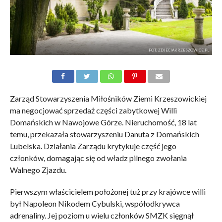
FOT. ZDJECIAKRZESZOWICE.PL
Zarząd Stowarzyszenia Miłośników Ziemi Krzeszowickiej
ma negocjować sprzedaż części zabytkowej Willi
Domańskich w Nawojowe Górze. Nieruchomość, 18 lat
temu, przekazała stowarzyszeniu Danuta z Domańskich
Lubelska. Działania Zarządu krytykuje część jego
członków, domagając się od władz pilnego zwołania
Walnego Zjazdu.
Pierwszym właścicielem położonej tuż przy krajówce willi
był Napoleon Nikodem Cybulski, współodkrywca
adrenaliny. Jej poziom u wielu członków SMZK sięgnął