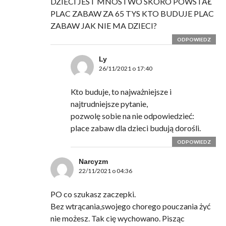
DZIECI JEST MNÓSTWO SKORO POWSTAŁ
PLAC ZABAW ZA 65 TYS KTO BUDUJE PLAC
ZABAW JAK NIE MA DZIECI?
ODPOWIEDZ
Ly
26/11/2021 o 17:40
Kto buduje, to najważniejsze i
najtrudniejsze pytanie,
pozwolę sobie na nie odpowiedzieć:
place zabaw dla dzieci budują dorośli.
ODPOWIEDZ
Narcyzm
22/11/2021 o 04:36
PO co szukasz zaczepki.
Bez wtrącania,swojego chorego pouczania żyć
nie możesz. Tak cię wychowano. Pisząc