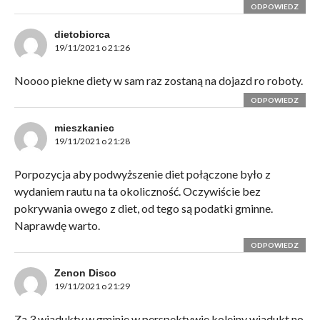
ODPOWIEDZ
dietobiorca
19/11/2021 o 21:26
Noooo piekne diety w sam raz zostaną na dojazd ro roboty.
ODPOWIEDZ
mieszkaniec
19/11/2021 o 21:28
Porpozycja aby podwyższenie diet połączone było z
wydaniem rautu na ta okoliczność. Oczywiście bez
pokrywania owego z diet, od tego są podatki gminne.
Naprawdę warto.
ODPOWIEDZ
Zenon Disco
19/11/2021 o 21:29
Za 3 wiadukty w gminie w perspektywie kolejny wiadukt no