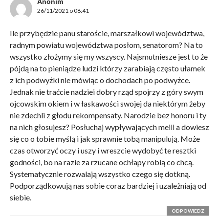
Anonim
26/11/2021 o 08:41
Ile przybędzie panu staroście, marszałkowi województwa,
radnym powiatu województwa posłom, senatorom? Na to
wszystko złożymy się my wszyscy. Najsmutniesze jest to że
pójdą na to pieniądze ludzi którzy zarabiają często ułamek
z ich podwyżki nie mówiąc o dochodach po podwyżce.
Jednak nie traćcie nadziei dobry rząd spojrzy z góry swym
ojcowskim okiem i w łaskawości swojej da niektórym żeby
nie zdechli z głodu rekompensaty. Narodzie bez honoru i ty
na nich głosujesz? Posłuchaj wypływających meili a dowiesz
się co o tobie myślą i jak sprawnie tobą manipulują. Może
czas otworzyć oczy i uszy i wreszcie wydobyć te resztki
godności, bo na razie za rzucane ochłapy robią co chcą.
Systematycznie rozwalają wszystko czego się dotkną.
Podporządkowują nas sobie coraz bardziej i uzależniają od
siebie.
ODPOWIEDZ