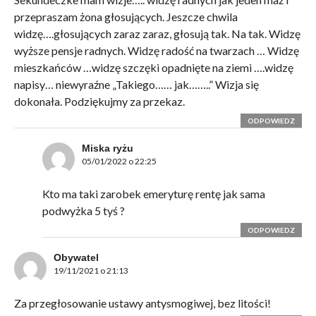
przepraszam żona głosujących. Jeszcze chwila
widzę….głosujących zaraz zaraz, głosują tak. Na tak. Widzę
wyższe pensje radnych. Widzę radość na twarzach … Widzę
mieszkańców …widzę szczęki opadnięte na ziemi ….widzę
napisy… niewyraźne „Takiego…… jak……..” Wizja się
dokonała. Podziękujmy za przekaz.
ODPOWIEDZ
Miska ryżu
05/01/2022 o 22:25
Kto ma taki zarobek emeryturę rentę jak sama
podwyżka 5 tyś ?
ODPOWIEDZ
Obywatel
19/11/2021 o 21:13
Za przegłosowanie ustawy antysmogiwej, bez litości!