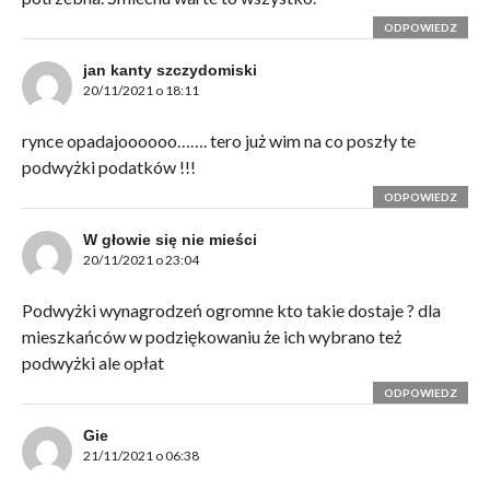
ODPOWIEDZ
jan kanty szczydomiski
20/11/2021 o 18:11
rynce opadajoooooo……. tero już wim na co poszły te
podwyżki podatków !!!
ODPOWIEDZ
W głowie się nie mieści
20/11/2021 o 23:04
Podwyżki wynagrodzeń ogromne kto takie dostaje ? dla
mieszkańców w podziękowaniu że ich wybrano też
podwyżki ale opłat
ODPOWIEDZ
Gie
21/11/2021 o 06:38