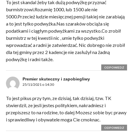
To jest skandal żeby tak dużą podwyżkę przyznać
burmistrzowi.Rozumię 1000, lub 1500 ale nie
5000.Przecież ludzie miesięcznej pensji takiej nie zarabiają
a to jest tylko podwyżka.Nas szaraków obciąża się
podatkami i ciągłym podwyżkami za wszystko.Co zrobił
burmistrz w tej kwestii nic , umie tylko podwyżki
wprowadzać a radni je zatwierdzać. Nic dobrego nie zrobił
dla tej gminy przez 2 kadencje nie zasłużył na żadną
podwyżkę i radni także.
ODPOWIEDZ
Premier skuteczny i zapobiegliwy
25/11/2021 o 14:30
To jest pikus przy tym, ze dzisiaj, tak dzisiaj, tzw. TK
stwierdzil, ze jesli jestes politykiem, nakradniesz i
przepiszesz to na rodzine, to dalej Mozesz sobie byc prawy
i sprawiedliwy i obywatele moga Cie cmoknac.
ODPOWIEDZ