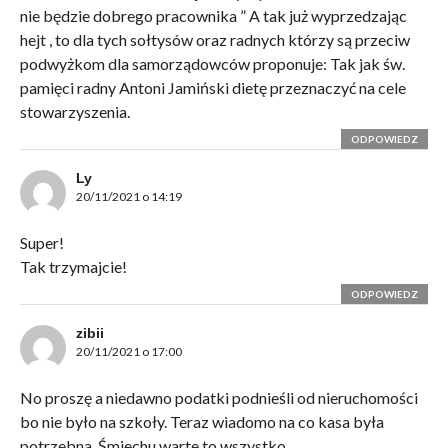
nie będzie dobrego pracownika ” A tak już wyprzedzając
hejt , to dla tych sołtysów oraz radnych którzy są przeciw
podwyżkom dla samorządowców proponuje: Tak jak św.
pamięci radny Antoni Jamiński dietę przeznaczyć na cele
stowarzyszenia.
ODPOWIEDZ
Ly
20/11/2021 o 14:19
Super!
Tak trzymajcie!
ODPOWIEDZ
zibii
20/11/2021 o 17:00
No proszę a niedawno podatki podnieśli od nieruchomości
bo nie było na szkoły. Teraz wiadomo na co kasa była
potrzebna. Śmiechu warte to wszystko.