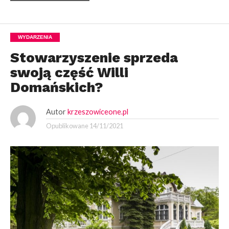
WYDARZENIA
Stowarzyszenie sprzeda
swoją część Willi
Domańskich?
Autor
krzeszowiceone.pl
Opublikowane
14/11/2021