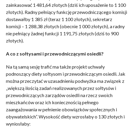
zainkasować 1 481,64 złotych (dziś ich uposażenie to 1 100
złotych). Radny pełniący funkcję przewodniczącego komisji
dostawałby 1 385 zł (teraz 1 100 złotych), sekretarz
komisji – 1 288,38 złotych (obecnie 1 000 złotych), a radny
nie pełniący żadnej funkcji 1 191,75 złotych (dziś to 900
złotych).
A co z sołtysami i przewodniczącymi osiedli?
Na tą samą sesję trafić ma także projekt uchwały
podnoszący diety sołtysom i przewodniczącym osiedli. Jak
można przeczytać w uzasadnieniu podwyżka ma związek z
„większą ilością zadań realizowanych przez sołtysów i
przewodniczących zarządów osiedli na rzecz swoich
mieszkańców oraz ich koniecznością pełnego
zaangażowania w pełnienie obowiązków społecznych i
obywatelskich”. Wysokość diety wzrosłaby o 130 złotych i
wyniosłaby: