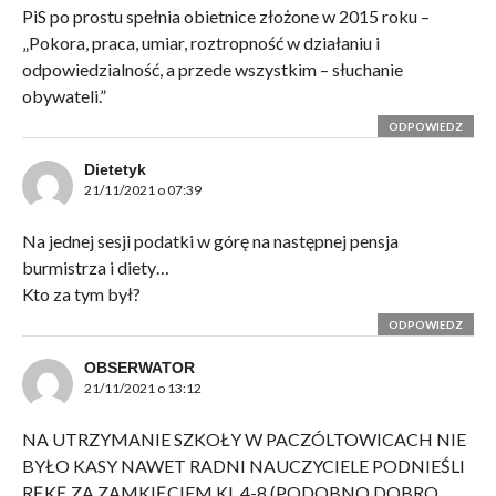
PiS po prostu spełnia obietnice złożone w 2015 roku –
„Pokora, praca, umiar, roztropność w działaniu i
odpowiedzialność, a przede wszystkim – słuchanie
obywateli.”
ODPOWIEDZ
Dietetyk
21/11/2021 o 07:39
Na jednej sesji podatki w górę na następnej pensja
burmistrza i diety…
Kto za tym był?
ODPOWIEDZ
OBSERWATOR
21/11/2021 o 13:12
NA UTRZYMANIE SZKOŁY W PACZÓLTOWICACH NIE
BYŁO KASY NAWET RADNI NAUCZYCIELE PODNIEŚLI
RĘKĘ ZA ZAMKIĘCIEM KL 4-8 (PODOBNO DOBRO