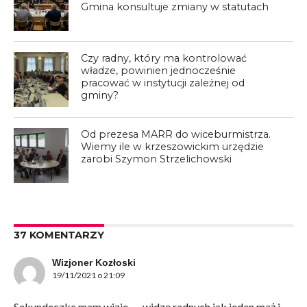
Gmina konsultuje zmiany w statutach
Czy radny, który ma kontrolować
władze, powinien jednocześnie
pracować w instytucji zależnej od
gminy?
Od prezesa MARR do wiceburmistrza.
Wiemy ile w krzeszowickim urzędzie
zarobi Szymon Strzelichowski
37 KOMENTARZY
Wizjoner Kozłoski
19/11/2021 o 21:09
Sekundeczke mam wizje….. widzę radnych jak jeden maż i