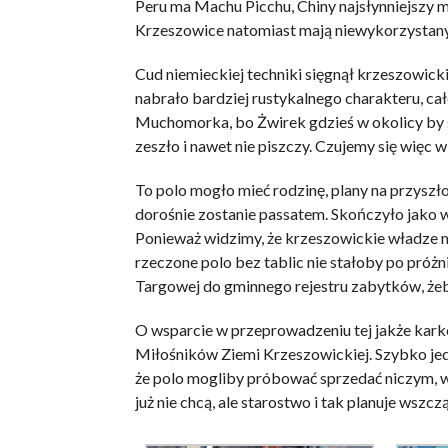
Peru ma Machu Picchu, Chiny najsłynniejszy 
Krzeszowice natomiast mają niewykorzystany 
Cud niemieckiej techniki sięgnął krzeszowic
nabrało bardziej rustykalnego charakteru, cał
Muchomorka, bo Żwirek gdzieś w okolicy by si
zeszło i nawet nie piszczy. Czujemy się więc
To polo mogło mieć rodzinę, plany na przyszł
dorośnie zostanie passatem. Skończyło jako 
Ponieważ widzimy, że krzeszowickie władze m
rzeczone polo bez tablic nie stałoby po próż
Targowej do gminnego rejestru zabytków, żeby
O wsparcie w przeprowadzeniu tej jakże kark
Miłośników Ziemi Krzeszowickiej. Szybko jed
że polo mogliby próbować sprzedać niczym, 
już nie chcą, ale starostwo i tak planuje wszc