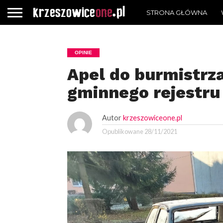
STRONA GŁÓWNA
OPINIE
Apel do burmistrz
gminnego rejestru
Autor
krzeszowiceone.pl
Opublikowane
28/11/2021