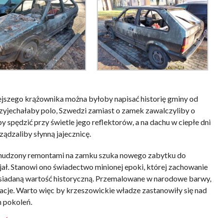
jszego krążownika można byłoby napisać historię gminy od
yjechałaby polo, Szwedzi zamiast o zamek zawalczyliby o
pędzić przy świetle jego reflektorów, a na dachu w ciepłe dni
ądzaliby słynną jajecznicę.
 znudzony remontami na zamku szuka nowego zabytku do
ał. Stanowi ono świadectwo minionej epoki, której zachowanie
osiadaną wartość historyczną. Przemalowane w narodowe barwy,
acje. Warto więc by krzeszowickie władze zastanowiły się nad
h pokoleń.