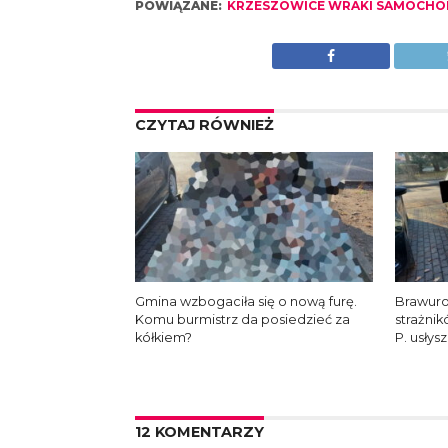
POWIĄZANE:
KRZESZOWICE WRAKI SAMOCH
CZYTAJ RÓWNIEŻ
Gmina wzbogaciła się o nową furę.
Brawuro
Komu burmistrz da posiedzieć za
strażni
kółkiem?
P. usłys
12 KOMENTARZY