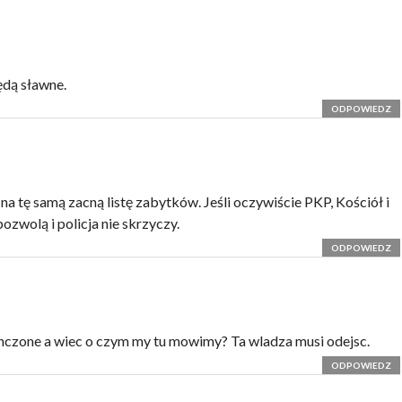
dą sławne.
ODPOWIEDZ
a tę samą zacną listę zabytków. Jeśli oczywiście PKP, Kościół i
pozwolą i policja nie skrzyczy.
ODPOWIEDZ
nczone a wiec o czym my tu mowimy? Ta wladza musi odejsc.
ODPOWIEDZ