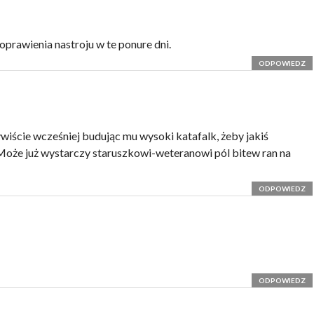
oprawienia nastroju w te ponure dni.
ODPOWIEDZ
iście wcześniej budując mu wysoki katafalk, żeby jakiś
 Może już wystarczy staruszkowi-weteranowi pól bitew ran na
ODPOWIEDZ
ODPOWIEDZ