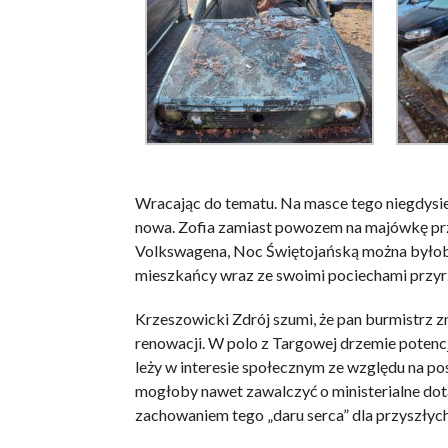
Wracając do tematu. Na masce tego niegdysie
nowa. Zofia zamiast powozem na majówkę prz
Volkswagena, Noc Świętojańską można byłoby s
mieszkańcy wraz ze swoimi pociechami przyrz
Krzeszowicki Zdrój szumi, że pan burmistrz
renowacji. W polo z Targowej drzemie potencj
leży w interesie społecznym ze względu na p
mogłoby nawet zawalczyć o ministerialne dot
zachowaniem tego „daru serca” dla przyszłyc