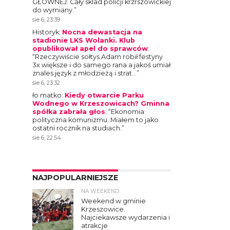
GŁOWNEJ: Cały sklad policji krzrszowickiej
do wymiany.
”
sie 6, 23:39
Historyk
:
Nocna dewastacja na
stadionie LKS Wolanki. Klub
opublikował apel do sprawców
:
“
Rzeczywiście sołtys Adam robił festyny
3x większe i do samego rana a jakoś umiał
znales język z młodzieżą i strat…
”
sie 6, 23:32
ło matko
:
Kiedy otwarcie Parku
Wodnego w Krzeszowicach? Gminna
spółka zabrała głos
: “
Ekonomia
polityczna komunizmu. Miałem to jako
ostatni rocznik na studiach.
”
sie 6, 22:54
NAJPOPULARNIEJSZE
NA WEEKEND
4
Weekend w gminie
Krzeszowice.
Najciekawsze wydarzenia i
atrakcje