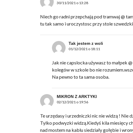
30/11/2021 o 13:28
Niech go radni przepchają pod tramwaj @ tam
tu tak samo i uroczystosc przy stole szw
Tak jestem z woli
01/12/2021 o 18:11
Jak nie capslocka używasz to małpek @
kolegów w szkole bo nie rozumiem.wszęd
Na pewno to ta sama osoba.
MIKRON Z ARKTYKI
02/12/2021 o 19:56
Te urzędasy i urzedniczki nic nie widzą ! Nie 
Tylko podwyzki widzą.Kiedyś kila miesięcy 
nad mostem na kablu siedziały gołębie i wro