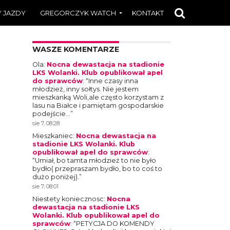
 JAZDY
GREGORCZYK WATCH
KONTAKT
WASZE KOMENTARZE
Ola
:
Nocna dewastacja na stadionie
LKS Wolanki. Klub opublikował apel
do sprawców
: “
Inne czasy inna
młodzież, inny sołtys. Nie jestem
mieszkanką Woli,ale często korzystam z
lasu na Białce i pamiętam gospodarskie
podejście…
”
sie 7, 08:28
Mieszkaniec
:
Nocna dewastacja na
stadionie LKS Wolanki. Klub
opublikował apel do sprawców
:
“
Umiał, bo tamta młodzież to nie było
bydło( przepraszam bydło, bo to coś to
dużo poniżej).
”
sie 7, 08:01
Niestety koniecznosc
:
Nocna
dewastacja na stadionie LKS
Wolanki. Klub opublikował apel do
sprawców
: “
PETYCJA DO KOMENDY