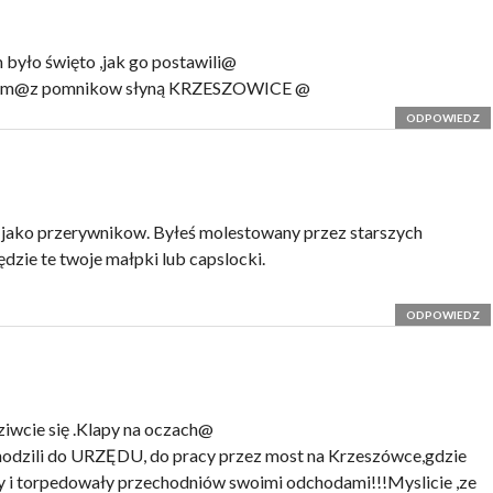
 było święto ,jak go postawili@
edzkim@z pomnikow słyną KRZESZOWICE @
ODPOWIEDZ
 jako przerywnikow. Byłeś molestowany przez starszych
zie te twoje małpki lub capslocki.
ODPOWIEDZ
dziwcie się .Klapy na oczach@
chodzili do URZĘDU, do pracy przez most na Krzeszówce,gdzie
ny i torpedowały przechodniów swoimi odchodami!!!Myslicie ,ze