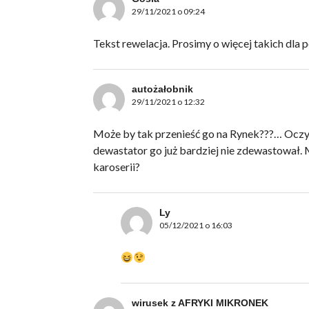
29/11/2021 o 09:24
Tekst rewelacja. Prosimy o więcej takich dla p
autożałobnik
29/11/2021 o 12:32
Może by tak przenieść go na Rynek???… Oczyw
dewastator go już bardziej nie zdewastował.
karoserii?
Ly
05/12/2021 o 16:03
wirusek z AFRYKI MIKRONEK