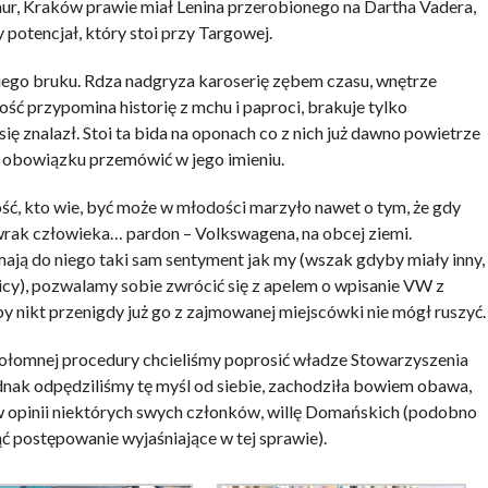
mur, Kraków prawie miał Lenina przerobionego na Dartha Vadera,
potencjał, który stoi przy Targowej.
kiego bruku. Rdza nadgryza karoserię zębem czasu, wnętrze
ość przypomina historię z mchu i paproci, brakuje tylko
ę znalazł. Stoi ta bida na oponach co z nich już dawno powietrze
 w obowiązku przemówić w jego imieniu.
ość, kto wie, być może w młodości marzyło nawet o tym, że gdy
wrak człowieka… pardon – Volkswagena, na obcej ziemi.
ają do niego taki sam sentyment jak my (wszak gdyby miały inny,
nicy), pozwalamy sobie zwrócić się z apelem o wpisanie VW z
 nikt przenigdy już go z zajmowanej miejscówki nie mógł ruszyć.
ołomnej procedury chcieliśmy poprosić władze Stowarzyszenia
nak odpędziliśmy tę myśl od siebie, zachodziła bowiem obawa,
w opinii niektórych swych członków, willę Domańskich (podobno
ząć postępowanie wyjaśniające w tej sprawie).