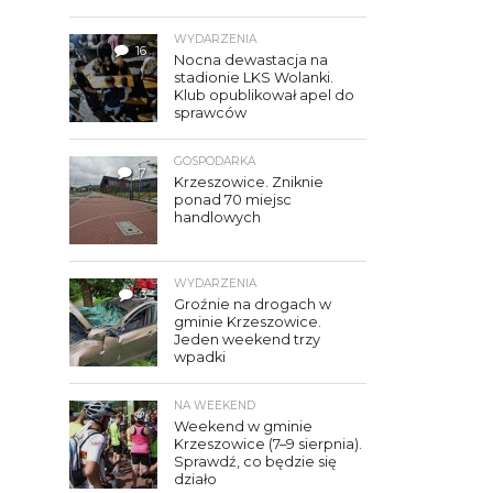
WYDARZENIA
16
Nocna dewastacja na
stadionie LKS Wolanki.
Klub opublikował apel do
sprawców
GOSPODARKA
7
Krzeszowice. Zniknie
ponad 70 miejsc
handlowych
WYDARZENIA
3
Groźnie na drogach w
gminie Krzeszowice.
Jeden weekend trzy
wpadki
NA WEEKEND
Weekend w gminie
Krzeszowice (7–9 sierpnia).
Sprawdź, co będzie się
działo