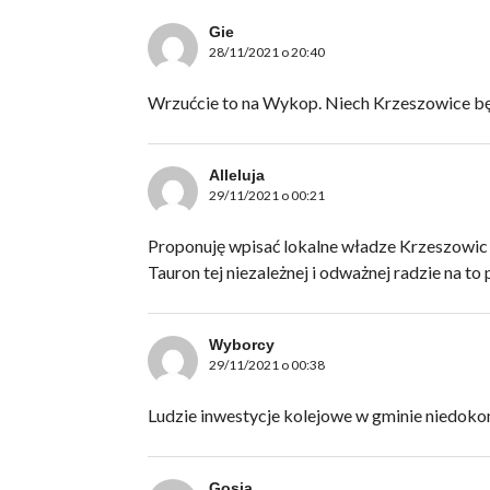
Gie
28/11/2021 o 20:40
Wrzućcie to na Wykop. Niech Krzeszowice bę
Alleluja
29/11/2021 o 00:21
Proponuję wpisać lokalne władze Krzeszowic n
Tauron tej niezależnej i odważnej radzie na to 
Wyborcy
29/11/2021 o 00:38
Ludzie inwestycje kolejowe w gminie niedoko
Gosia